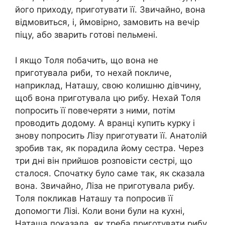
його приходу, приготувати її. Звичайно, вона
відмовиться, і, ймовірно, замовить на вечір
піцу, або зварить готові пельмені.
І якщо Толя побачить, що вона не
приготувала риби, то нехай покличе,
наприклад, Наташу, свою колишню дівчину,
щоб вона приготувала цю рибу. Нехай Толя
попросить її повечеряти з ними, потім
проводить додому. А вранці купить курку і
знову попросить Лізу приготувати її. Анатолій
зробив так, як порадила йому сестра. Через
три дні він прийшов розповісти сестрі, що
сталося. Спочатку було саме так, як сказала
вона. Звичайно, Ліза не приготувала рибу.
Толя покликав Наташу та попросив її
допомогти Лізі. Коли вони були на кухні,
Наташа показала, як треба приготувати рибу,