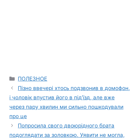
Categories
ПОЛЕЗНОЕ
Пізно ввечері хтось подзвонив в домофон,
і чоловік впустив його в під’їзд, але вже
через пару хвилин ми сильно пошкодували
про це
Попросила свого двоюрідного брата
подоглядати за золовкою. Уявити не могла,