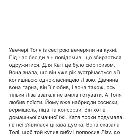
Увечері Толя із сестрою вечеряли на кухні.
Під час бесіди він повідомив, що збирається
одружитися. Для Каті це було сюрпризом.
Вона знала, що він уже рік зустрічається з її
колишньою однокласницею Лізою. Дівчина
вона гарна, він її любив, і вона також, ось
тільки Ліза взагалі не вміла готувати. А Толя
любив поїсти. Йому вже набридли сосиски,
вермішель, піца та консерви. Він хотів
домашньої смачної їжі. Катя трохи подумала,
і в неї з’явилася цікава думка. Вона сказала
Толі, щоб той купив рибу і попросив Лізу, до