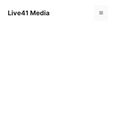
Skip
to
Live41 Media
Menu
content