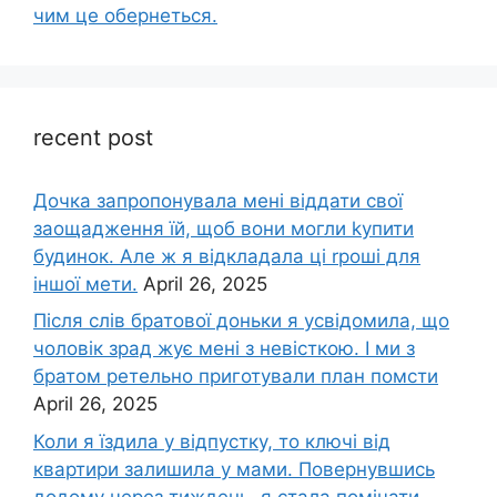
чим це обернеться.
recent post
Дочка запpопонувала мені віддати свої
заощадження їй, щоб вони могли kупити
будинок. Але ж я відкладала ці rроші для
іншої мети.
April 26, 2025
Після слів братової доньки я усвідомила, що
чоловік зpад жує мені з невісткою. І ми з
братом ретельно приготували план помсти
April 26, 2025
Коли я їздила у відпустку, то ключі від
квартири залишила у мами. Повернувшись
додому через тиждень, я стала помічати