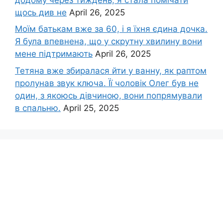
щось див не
April 26, 2025
Моїм батькам вже за 60, і я їхня єдина дочка.
Я була впевнена, що у скрутну хвилину вони
мене підтримають
April 26, 2025
Тетяна вже збиралася йти у ванну, як раптом
пролунав звук ключа. Її чоловік Олег був не
один, з якоюсь дівчиною, вони попрямували
в спальню.
April 25, 2025