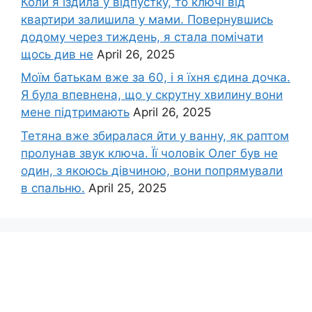
Коли я їздила у відпустку, то ключі від
квартири залишила у мами. Повернувшись
додому через тиждень, я стала помічати
щось див не
April 26, 2025
Моїм батькам вже за 60, і я їхня єдина дочка.
Я була впевнена, що у скрутну хвилину вони
мене підтримають
April 26, 2025
Тетяна вже збиралася йти у ванну, як раптом
пролунав звук ключа. Її чоловік Олег був не
один, з якоюсь дівчиною, вони попрямували
в спальню.
April 25, 2025