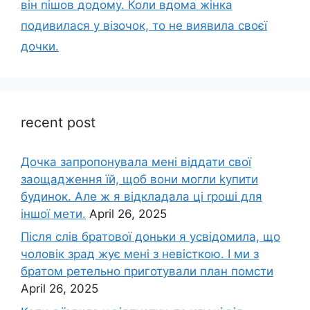
він пішов додому. Коли вдома жінка
подивилася у візочок, то не виявила своєї
дочки.
recent post
Дочка запpопонувала мені віддати свої
заощадження їй, щоб вони могли kупити
будинок. Але ж я відкладала ці rроші для
іншої мети.
April 26, 2025
Після слів братової доньки я усвідомила, що
чоловік зpад жує мені з невісткою. І ми з
братом ретельно приготували план помсти
April 26, 2025