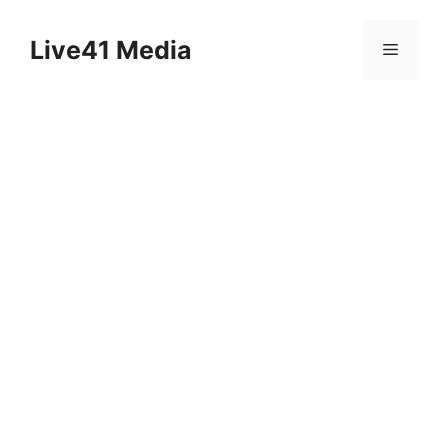
Skip
to
Live41 Media
Menu
content