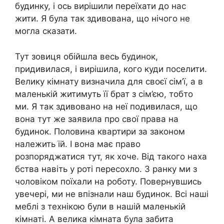
будинку, і ось вирішили переїхати до нас
жити. Я була так здивована, що нічого не
могла сказати.
Тут зовиця обійшла весь будинок,
придивилася, і вирішила, кого куди поселити.
Велику кімнату визначила для своєї сім’ї, а в
маленькій житимуть її брат з сім’єю, тобто
ми. Я так здивовано на неї подивилася, що
вона тут же заявила про свої права на
будинок. Половина квартири за законом
належить їй. І вона має право
розпоряджатися тут, як хоче. Від такого наха
бства навіть у роті пересохло. З ранку ми з
чоловіком поїхали на роботу. Повернувшись
увечері, ми не впізнали наш будинок. Всі наші
меблі з технікою були в нашій маленькій
кімнаті. А велика кімната була забита