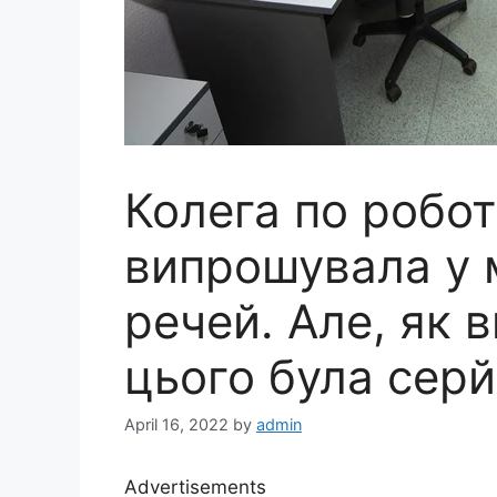
Колега по робот
випрошувала у 
речей. Але, як 
цього була сер
April 16, 2022
by
admin
Advertisements