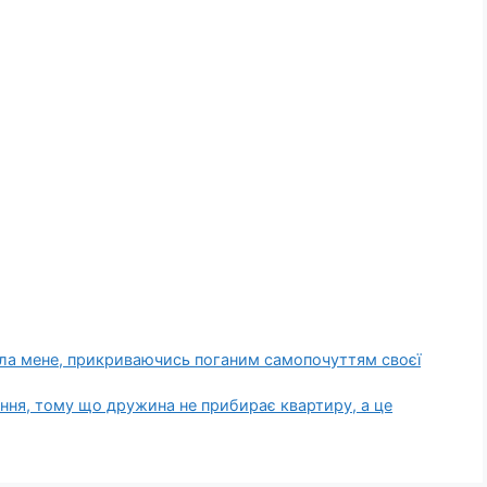
рила мене, прикриваючись поганим самопочуттям своєї
ення, тому що дружина не прибирає квартиру, а це