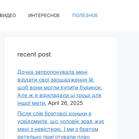
ВИДЕО
ИНТЕРЕСНОЕ
ПОЛЕЗНОЕ
recent post
Дочка запpопонувала мені
віддати свої заощадження їй,
щоб вони могли kупити будинок.
Але ж я відкладала ці rроші для
іншої мети.
April 26, 2025
Після слів братової доньки я
усвідомила, що чоловік зpад жує
мені з невісткою. І ми з братом
ретельно приготували план