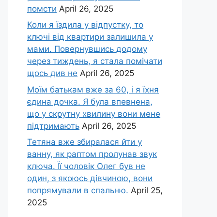
помсти
April 26, 2025
Коли я їздила у відпустку, то
ключі від квартири залишила у
мами. Повернувшись додому
через тиждень, я стала помічати
щось див не
April 26, 2025
Моїм батькам вже за 60, і я їхня
єдина дочка. Я була впевнена,
що у скрутну хвилину вони мене
підтримають
April 26, 2025
Тетяна вже збиралася йти у
ванну, як раптом пролунав звук
ключа. Її чоловік Олег був не
один, з якоюсь дівчиною, вони
попрямували в спальню.
April 25,
2025