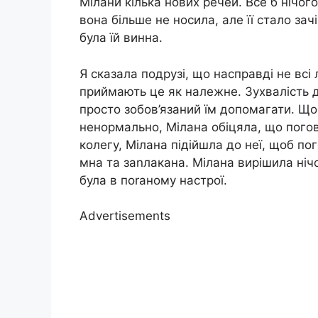
Мілани кілька нових речей. Все б нічого,
вона більше не носила, але її стало зач
була їй винна.
Я сказала подрузі, що насправді не всі
приймають це як належне. Зухвалість д
просто зобов’язаний їм допомагати. Що
ненормально, Мілана обіцяла, що погов
колегу, Мілана підійшла до неї, щоб по
мна та заnлакана. Мілана вирішила нічо
була в поrаному настрої.
Advertisements