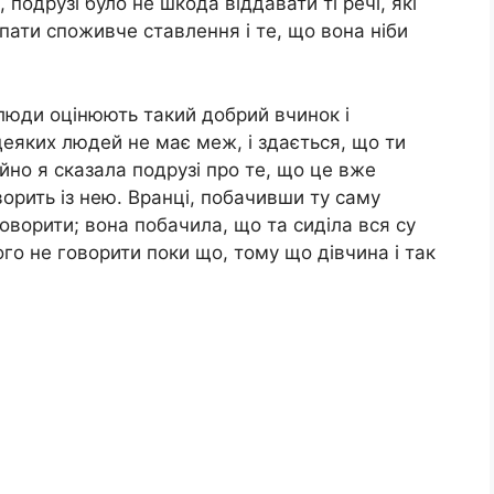
 подрузі було не шкода віддавати ті речі, які
іпати споживче ставлення і те, що вона ніби
 люди оцінюють такий добрий вчинок і
еяких людей не має меж, і здається, що ти
йно я сказала подрузі про те, що це вже
орить із нею. Вранці, побачивши ту саму
говорити; вона побачила, що та сиділа вся су
го не говорити поки що, тому що дівчина і так