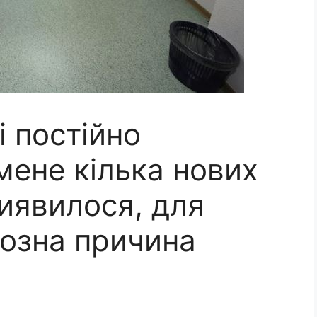
і постійно
мене кілька нових
виявилося, для
йозна причина