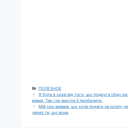
Categories
ПОЛЕЗНОЕ
Я була в сказі від того, що подруга обду 
мами. Так і не змогла її пробачити.
Мій син заявив, що хоче подати на розлу ч
через те, що вона