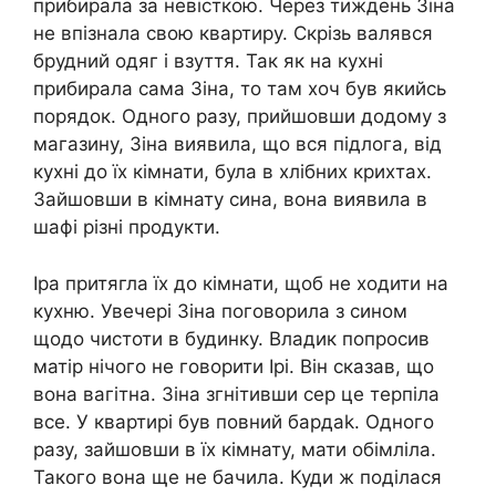
прибирала за невісткою. Через тиждень Зіна
не впізнала свою квартиру. Скрізь валявся
брудний одяг і взуття. Так як на кухні
прибирала сама Зіна, то там хоч був якийсь
порядок. Одного разу, прийшовши додому з
магазину, Зіна виявила, що вся підлога, від
кухні до їх кімнати, була в хлібних крихтах.
Зайшовши в кімнату сина, вона виявила в
шафі різні продукти.
Іра притягла їх до кімнати, щоб не ходити на
кухню. Увечері Зіна поговорила з сином
щодо чистоти в будинку. Владик попросив
матір нічого не говорити Ірі. Він сказав, що
вона вагітна. Зіна згнітивши сер це терпіла
все. У квартирі був повний бардаk. Одного
разу, зайшовши в їх кімнату, мати обімліла.
Такого вона ще не бачила. Куди ж поділася