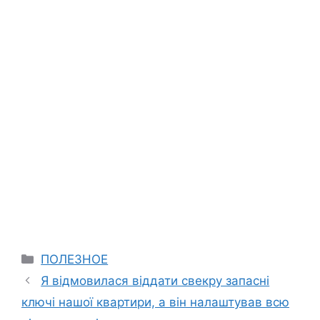
Categories
ПОЛЕЗНОЕ
Я відмовилася віддати свекру запасні
ключі нашої квартири, а він налаштував всю