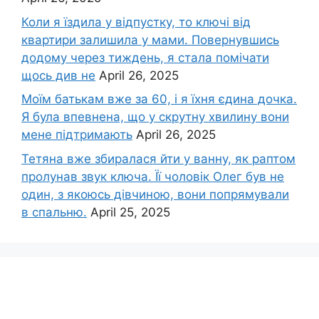
Коли я їздила у відпустку, то ключі від
квартири залишила у мами. Повернувшись
додому через тиждень, я стала помічати
щось див не
April 26, 2025
Моїм батькам вже за 60, і я їхня єдина дочка.
Я була впевнена, що у скрутну хвилину вони
мене підтримають
April 26, 2025
Тетяна вже збиралася йти у ванну, як раптом
пролунав звук ключа. Її чоловік Олег був не
один, з якоюсь дівчиною, вони попрямували
в спальню.
April 25, 2025