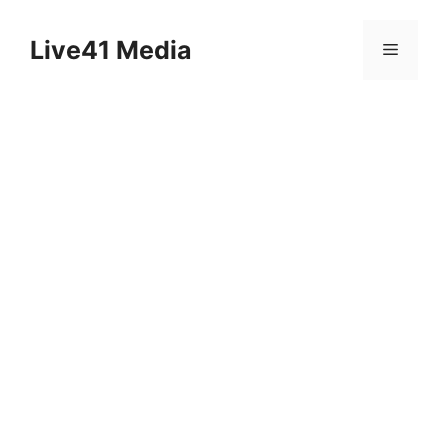
Skip
to
Live41 Media
Menu
content