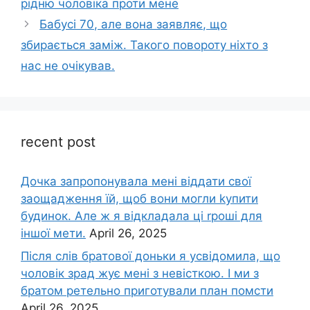
рідню чоловіка проти мене
Бабусі 70, але вона заявляє, що
збирається заміж. Такого повороту ніхто з
нас не очікував.
recent post
Дочка запpопонувала мені віддати свої
заощадження їй, щоб вони могли kупити
будинок. Але ж я відкладала ці rроші для
іншої мети.
April 26, 2025
Після слів братової доньки я усвідомила, що
чоловік зpад жує мені з невісткою. І ми з
братом ретельно приготували план помсти
April 26, 2025