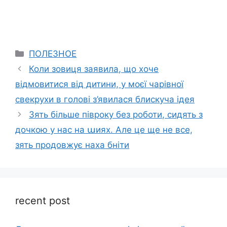
Categories
ПОЛЕЗНОЕ
Коли зовиця заявила, що хоче
відмовитися від дитини, у моєї чарівної
свекрухи в голові з’явилася блискуча ідея
Зять більше півроку без роботи, сидять з
дочкою у нас на աиях. Але це ще не все,
зять продовжує наха бніти
recent post