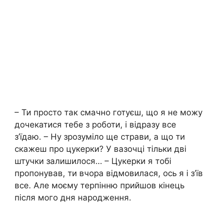
– Ти просто так смачно готуєш, що я не можу
дочекатися тебе з роботи, і відразу все
з’їдаю. – Ну зрозуміло ще страви, а що ти
скажеш про цукерки? У вазочці тільки дві
штучки залишилося… – Цукерки я тобі
пропонував, ти вчора відмовилася, ось я і з’їв
все. Але моєму терпінню прийшов кінець
після мого дня народження.