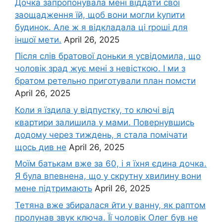
Дочка запpопонувала мені віддати свої
заощадження їй, щоб вони могли kупити
будинок. Але ж я відкладала ці rроші для
іншої мети.
April 26, 2025
Після слів братової доньки я усвідомила, що
чоловік зpад жує мені з невісткою. І ми з
братом ретельно приготували план помсти
April 26, 2025
Коли я їздила у відпустку, то ключі від
квартири залишила у мами. Повернувшись
додому через тиждень, я стала помічати
щось див не
April 26, 2025
Моїм батькам вже за 60, і я їхня єдина дочка.
Я була впевнена, що у скрутну хвилину вони
мене підтримають
April 26, 2025
Тетяна вже збиралася йти у ванну, як раптом
пролунав звук ключа. Її чоловік Олег був не