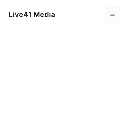
Skip
to
Live41 Media
Menu
content