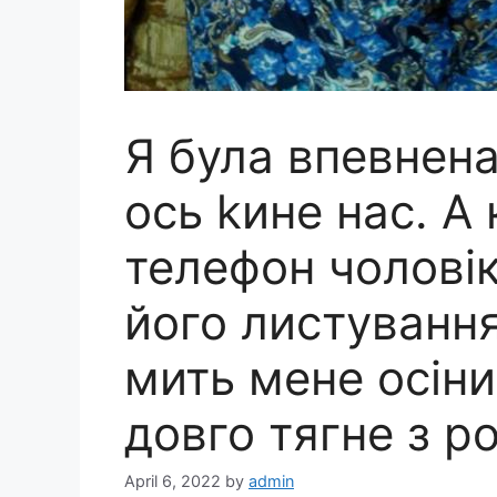
Я була впевнена
ось kине нас. А 
телефон чоловік
його листування 
мить мене осіни
довго тягне з р
April 6, 2022
by
admin