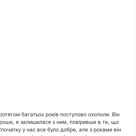
ротягом багатьох років поступово охололи. Він
роше, я залишилася з ним, повіривши в те, що
Спочатку у нас все було добре, але з роками він