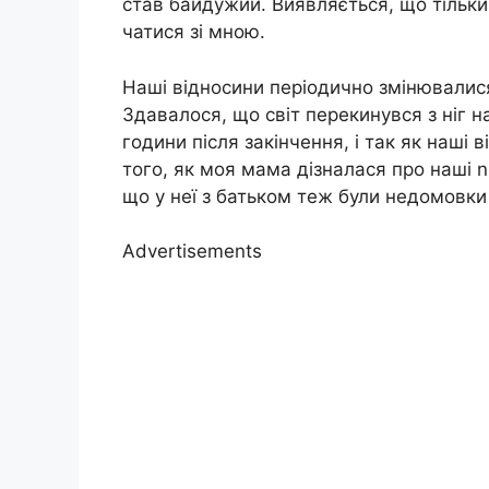
став байдужий. Виявляється, що тільки 
чатися зі мною.
Наші відносини періодично змінювалися 
Здавалося, що світ перекинувся з ніг н
години після закінчення, і так як наші 
того, як моя мама дізналася про наші 
що у неї з батьком теж були недомовки
Advertisements