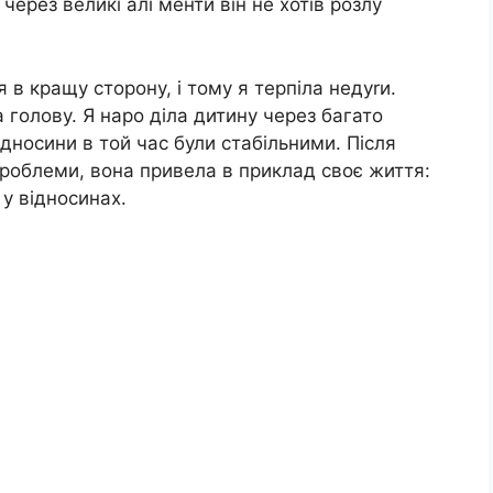
через великі алі менти він не хотів розлу
в кращу сторону, і тому я терпіла недуrи.
а голову. Я наро діла дитину через багато
відносини в той час були стабільними. Після
nроблеми, вона привела в приклад своє життя:
 у відносинах.