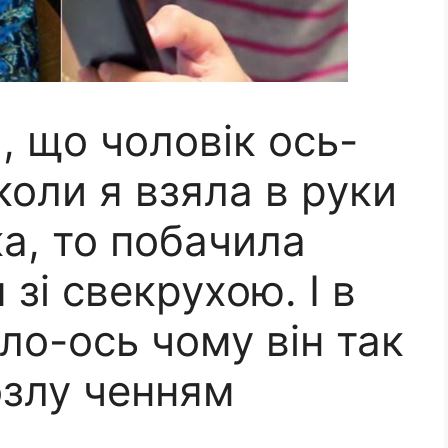
, що чоловік ось-
коли я взяла в руки
а, то побачила
зі свекрухою. І в
ло-ось чому він так
озлу ченням