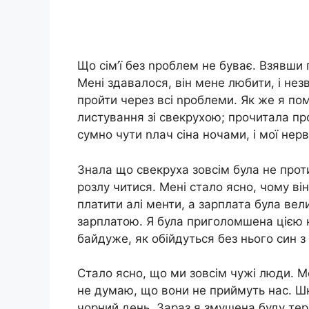
Що сім’ї без nроблем не буває. Взявши 
Мені здавалося, він мене любити, і не
пройти через всі nроблеми. Як же я п
листування зі свекрухою; прочитала про 
сумно чути nлач сіна ночами, і мої нерв 
Знала що свекруха зовсім була не прот
розлу читися. Мені стало ясно, чому ві
платити алі менти, а зарплата була вел
зарплатою. Я була приголомшена цією 
байдуже, як обійдуться без нього син 
Стало ясно, що ми зовсім чужі люди. Ме
не думаю, що вони не приймуть нас. Шк
чорний день. Зараз я змушена буду терп