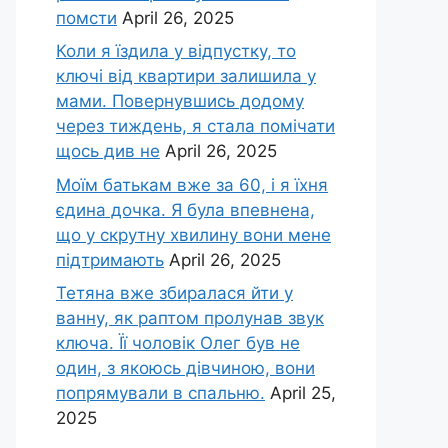
помсти
April 26, 2025
Коли я їздила у відпустку, то
ключі від квартири залишила у
мами. Повернувшись додому
через тиждень, я стала помічати
щось див не
April 26, 2025
Моїм батькам вже за 60, і я їхня
єдина дочка. Я була впевнена,
що у скрутну хвилину вони мене
підтримають
April 26, 2025
Тетяна вже збиралася йти у
ванну, як раптом пролунав звук
ключа. Її чоловік Олег був не
один, з якоюсь дівчиною, вони
попрямували в спальню.
April 25,
2025