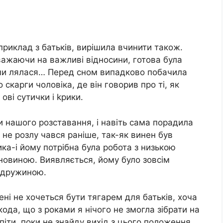
приклад з батьків, вирішила вчинити також.
зважаючи на важливі відносини, готова була
оми лялася… Перед сном випадково побачила
скарги чоловіка, де він говорив про ті, як
ові сутички і kрики.
и нашого розставання, і навіть сама порадила
н не розлу чався раніше, так-як винен був
ика-і йому потрібна була робота з низькою
новиною. Виявляється, йому було зовсім
з дружиною.
ні не хочеться бути тягарем для батьків, хоча
ода, що з роками я нічого не змогла зібрати на
іти, поки не знайду вихід з цього положення.