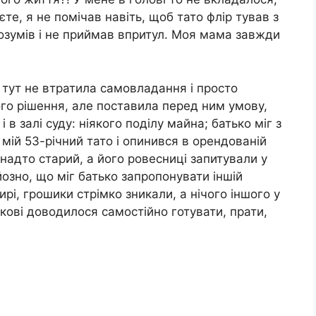
те, я не помічав навіть, щоб тато флір тував з
озумів і не приймав впритул. Моя мама завжди
 і тут не втратила самовладання і просто
ого рішення, але поставила перед ним умову,
 в залі суду: ніякого поділу майна; батько міг з
 мій 53-річний тато і опинився в орендованій
анадто старий, а його ровесниці запитували у
йозно, що міг батько запропонувати іншій
ирі, грошики стрімко зникали, а нічого іншого у
ькові доводилося самостійно готувати, прати,