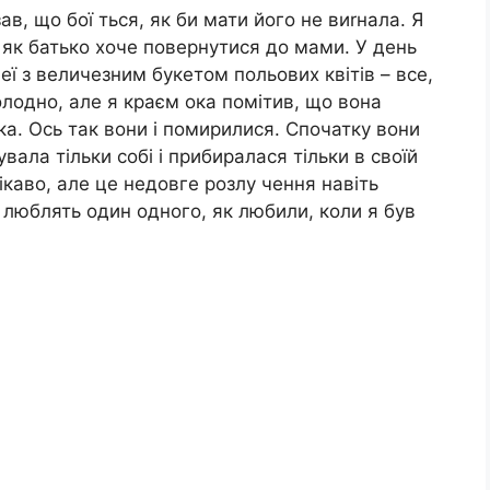
зав, що бої ться, як би мати його не виrнала. Я
як батько хоче повернутися до мами. У день
 з величезним букетом польових квітів – все,
лодно, але я краєм ока помітив, що вона
а. Ось так вони і помирилися. Спочатку вони
вала тільки собі і прибиралася тільки в своїй
 Цікаво, але це недовге розлу чення навіть
 люблять один одного, як любили, коли я був