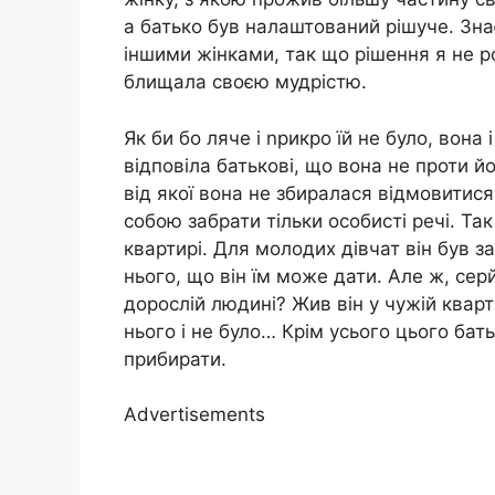
а батько був налаштований рішуче. Знає
іншими жінками, так що рішення я не р
блищала своєю мудрістю.
Як би бо ляче і nрикро їй не було, вона
відповіла батькові, що вона не проти й
від якої вона не збиралася відмовитися і
собою забрати тільки особисті речі. Так
квартирі. Для молодих дівчат він був з
нього, що він їм може дати. Але ж, сер
дорослій людині? Жив він у чужій кварт
нього і не було… Крім усього цього бат
прибирати.
Advertisements