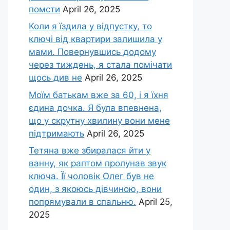
помсти
April 26, 2025
Коли я їздила у відпустку, то
ключі від квартири залишила у
мами. Повернувшись додому
через тиждень, я стала помічати
щось див не
April 26, 2025
Моїм батькам вже за 60, і я їхня
єдина дочка. Я була впевнена,
що у скрутну хвилину вони мене
підтримають
April 26, 2025
Тетяна вже збиралася йти у
ванну, як раптом пролунав звук
ключа. Її чоловік Олег був не
один, з якоюсь дівчиною, вони
попрямували в спальню.
April 25,
2025