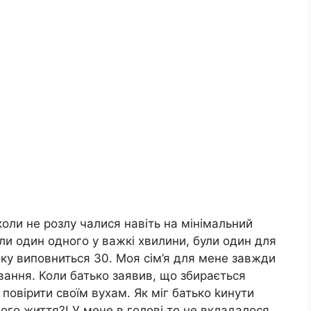
коли не розлу чалися навіть на мінімальний
ли один одного у важкі хвилини, були один для
ку виповниться 30. Моя сім’я для мене завжди
ання. Коли батько заявив, що збирається
і повірити своїм вухам. Як міг батько kинути
ого життя?! У мене в голові то не вкладалося,