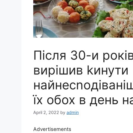
Після 30-и рокі
вирішив kинути
найнесnодівані
їх обох в день
April 2, 2022
by
admin
Advertisements