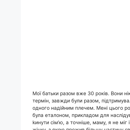
Мої батьки разом вже 30 років. Вони ні
термін, завжди були разом, підтримува
одного надійним плечем. Мені цього ро
була еталоном, прикладом для наслідув
kинути сім’ю, а точніше, маму, я не міг 
жінку, з якою прожив більшу частину св