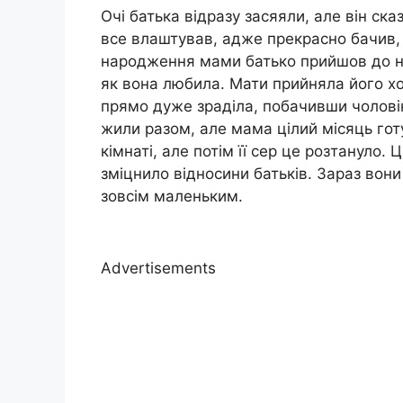
Очі батька відразу засяяли, але він ска
все влаштував, адже прекрасно бачив, 
народження мами батько прийшов до неї
як вона любила. Мати прийняла його хо
прямо дуже зраділа, побачивши чоловік
жили разом, але мама цілий місяць готу
кімнаті, але потім її сер це розтануло.
зміцнило відносини батьків. Зараз вони
зовсім маленьким.
Advertisements