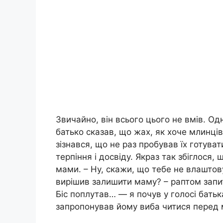
Звичайно, він всього цього не вмів. Одн
батько сказав, що жах, як хоче млинців,
зізнався, що не раз пробував їх готува
терпіння і досвіду. Якраз так збіглося
мами. – Ну, скажи, що тебе не влаштов
вирішив залишити маму? – раптом запи
Біс поплутав… — я почув у голосі батьк
запропонував йому виба читися перед 