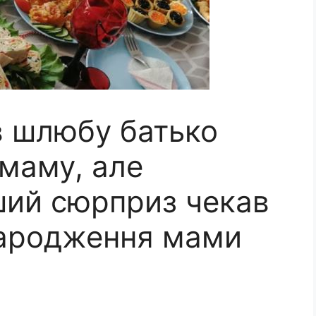
в шлюбу батько
 маму, але
ший сюрприз чекав
 народження мами