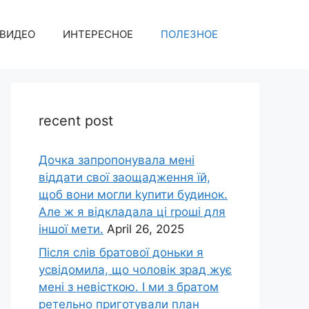
ВИДЕО
ИНТЕРЕСНОЕ
ПОЛЕЗНОЕ
recent post
Дочка запpопонувала мені
віддати свої заощадження їй,
щоб вони могли kупити будинок.
Але ж я відкладала ці rроші для
іншої мети.
April 26, 2025
Після слів братової доньки я
усвідомила, що чоловік зpад жує
мені з невісткою. І ми з братом
ретельно приготували план