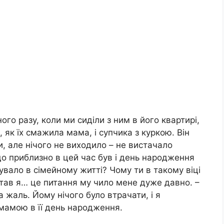
ого разу, коли ми сиділи з ним в його квартирі,
 як їх смажила мама, і супчика з куркою. Він
ти, але нічого не виходило – не вистачало
, що приблизно в цей час був і день народження
увало в сімейному житті? Чому ти в такому віці
тав я… це питання му чило мене дуже давно. –
а жаль. Йому нічого було втрачати, і я
мамою в її день народження.