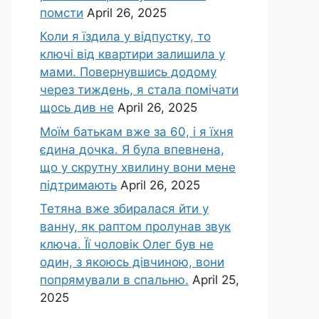
помсти
April 26, 2025
Коли я їздила у відпустку, то
ключі від квартири залишила у
мами. Повернувшись додому
через тиждень, я стала помічати
щось див не
April 26, 2025
Моїм батькам вже за 60, і я їхня
єдина дочка. Я була впевнена,
що у скрутну хвилину вони мене
підтримають
April 26, 2025
Тетяна вже збиралася йти у
ванну, як раптом пролунав звук
ключа. Її чоловік Олег був не
один, з якоюсь дівчиною, вони
попрямували в спальню.
April 25,
2025