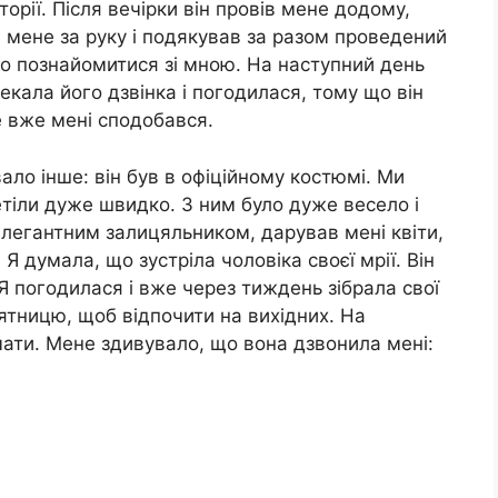
торії. Після вечірки він провів мене додому,
 мене за руку і подякував за разом проведений
но познайомитися зі мною. На наступний день
екала його дзвінка і погодилася, тому що він
 вже мені сподобався.
ало інше: він був в офіційному костюмі. Ми
етіли дуже швидко. З ним було дуже весело і
 елегантним залицяльником, дарував мені квіти,
Я думала, що зустріла чоловіка своєї мрії. Він
Я погодилася і вже через тиждень зібрала свої
п’ятницю, щоб відпочити на вихідних. На
ати. Мене здивувало, що вона дзвонила мені: