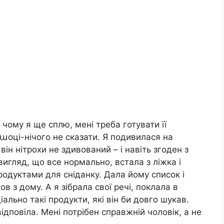
 чому я ще сплю, мені треба готувати її
 աоці-нічого не сказати. Я подивилася на
ін нітрохи не здивований – і навіть згоден з
 вигляд, що все нормально, встала з ліжка і
родуктами для сніданку. Дала йому список і
ов з дому. А я зібрала свої речі, поклала в
іально такі продукти, які він би довго шукав.
ідповіла. Мені потрібен справжній чоловік, а не