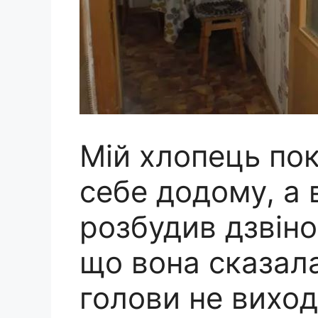
Мій хлопець по
себе додому, а 
розбудив дзвіно
що вона сказала
голови не вихо