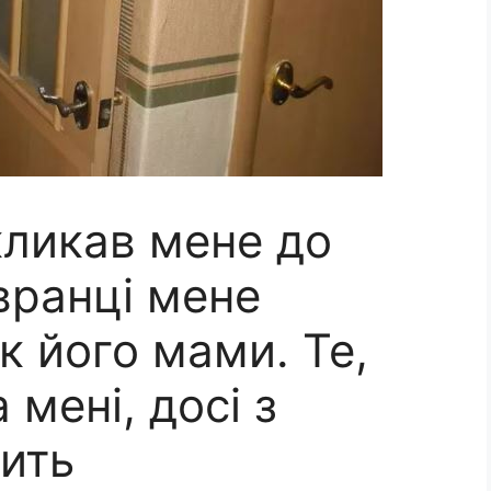
кликав мене до
вранці мене
к його мами. Те,
 мені, досі з
дить