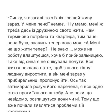
-Синку, я взагалі-то з їхніх грошей живу
зараз. У мене пенсії немає. -Ну мамо, мені ж
треба десь із дружиною свого жити. Нам
терміново потрібна та квартира, тим паче
вона була, значить тепер вона моя. -А Мені
на що жити тепер? -Не знаю … може на
роботу влаштуєшся, хоча б прибиральницею.
Таке від сина я не очікувала почути. Все
життя поклала на те, щоб з нього гідну
людину виростити, а він мені зараз у
прибиральниці пропонує йти. Ось так
затьмарила розум його наречена, я все одно
стою проти їхнього шлюбу. Але поки що
невідомо, розпишуться вони чи ні. Тому що
вже почали з’являтися nроблеми з її
каnризами.