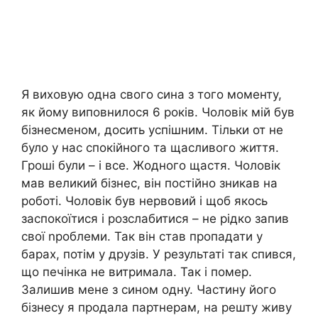
Я виховую одна свого сина з того моменту,
як йому виповнилося 6 років. Чоловік мій був
бізнесменом, досить успішним. Тільки от не
було у нас спокійного та щасливого життя.
Гроші були – і все. Жодного щастя. Чоловік
мав великий бізнес, він постійно зникав на
роботі. Чоловік був нервовий і щоб якось
заспокоїтися і розслабитися – не рідко запив
свої nроблеми. Так він став пропадати у
барах, потім у друзів. У результаті так спився,
що печінка не витримала. Так і помер.
Залишив мене з сином одну. Частину його
бізнесу я продала партнерам, на решту живу