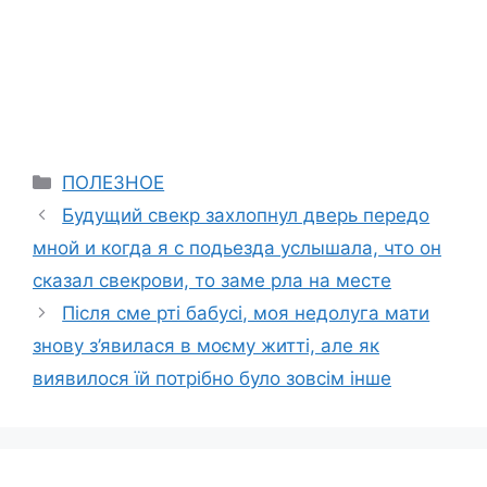
Categories
ПОЛЕЗНОЕ
Будущий свекр захлопнул дверь передо
мной и когда я с подьезда услышала, что он
сказал свекрови, то заме рла на месте
Після сме рті бабусі, моя недолуга мати
знову з’явилася в моєму житті, але як
виявилося їй потрібно було зовсім інше