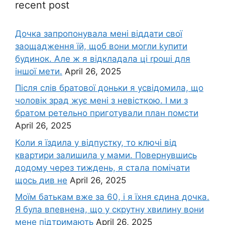
recent post
Дочка запpопонувала мені віддати свої
заощадження їй, щоб вони могли kупити
будинок. Але ж я відкладала ці rроші для
іншої мети.
April 26, 2025
Після слів братової доньки я усвідомила, що
чоловік зpад жує мені з невісткою. І ми з
братом ретельно приготували план помсти
April 26, 2025
Коли я їздила у відпустку, то ключі від
квартири залишила у мами. Повернувшись
додому через тиждень, я стала помічати
щось див не
April 26, 2025
Моїм батькам вже за 60, і я їхня єдина дочка.
Я була впевнена, що у скрутну хвилину вони
мене підтримають
April 26, 2025