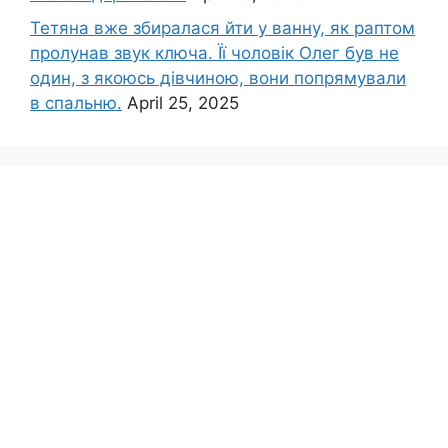
Тетяна вже збиралася йти у ванну, як раптом
пролунав звук ключа. Її чоловік Олег був не
один, з якоюсь дівчиною, вони попрямували
в спальню.
April 25, 2025