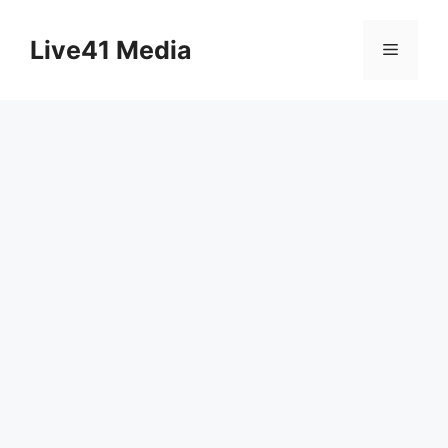
Skip
to
Live41 Media
Menu
content