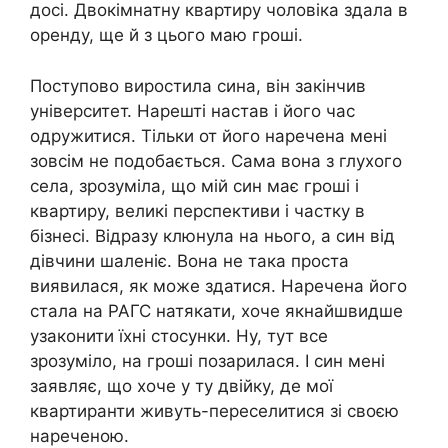
досі. Двокімнатну квартиру чоловіка здала в
оренду, ще й з цього маю гроші.
Поступово виростила сина, він закінчив
університет. Нарешті настав і його час
одружитися. Тільки от його наречена мені
зовсім не подобається. Сама вона з глухого
села, зрозуміла, що мій син має гроші і
квартиру, великі перспективи і частку в
бізнесі. Відразу клюнула на нього, а син від
дівчини шаленіє. Вона не така проста
виявилася, як може здатися. Наречена його
стала на РАГС натякати, хоче якнайшвидше
узаконити їхні стосунки. Ну, тут все
зрозуміло, на гроші позарилася. І син мені
заявляє, що хоче у ту двійку, де мої
квартиранти живуть-переселитися зі своєю
нареченою.