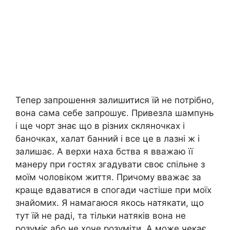
Тепер запрошення залишитися їй не потрібно,
вона сама себе запрошує. Привезла шампунь
і ще чорт знає що в різних скляночках і
баночках, халат банний і все це в лазні ж і
залишає. А верхи наха бства я вважаю її
манеру при гостях згадувати своє спільне з
моїм чоловіком життя. Причому вважає за
краще вдаватися в спогади частіше при моїх
знайомих. Я намагаюся якось натякати, що
тут їй не раді, та тільки натяків вона не
розуміє або не хоче розуміти. А може чекає,