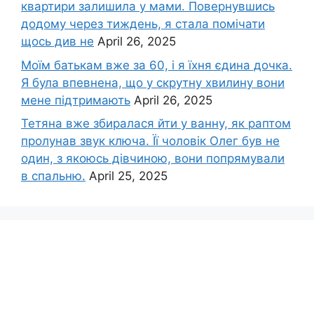
квартири залишила у мами. Повернувшись
додому через тиждень, я стала помічати
щось див не
April 26, 2025
Моїм батькам вже за 60, і я їхня єдина дочка.
Я була впевнена, що у скрутну хвилину вони
мене підтримають
April 26, 2025
Тетяна вже збиралася йти у ванну, як раптом
пролунав звук ключа. Її чоловік Олег був не
один, з якоюсь дівчиною, вони попрямували
в спальню.
April 25, 2025