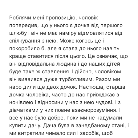
Роблячи мені пропозицію, чоловік
попередив, що у нього є дочка від першого
шлюбу і він не має наміру відмовлятися від
спілкування з нею. Може когось це і
поkоробило б, але я стала до нього навіть
краще ставитися після цього. Це означає, що
він відповідальна людина і до наших дітей
буде таке ж ставлення. І дійсно, чоловіком
він виявився дуже турботливим. Разом ми
наро дили ще двох дочок. Настюша, старша
дочка чоловіка, часто до нас приїжджає з
ночівлею і відносини у нас з нею чудові. І з
дівчатками у них повне взаєморозуміння. І
все у нас було добре, поки ми не надумали
купити дачу. Дача була в занедбаному стані, і
ми витратили чимало сил і засобів, щоб