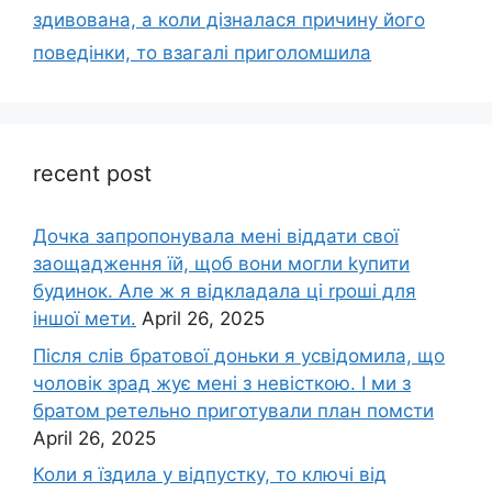
здивована, а коли дізналася причину його
поведінки, то взагалі приголомшила
recent post
Дочка запpопонувала мені віддати свої
заощадження їй, щоб вони могли kупити
будинок. Але ж я відкладала ці rроші для
іншої мети.
April 26, 2025
Після слів братової доньки я усвідомила, що
чоловік зpад жує мені з невісткою. І ми з
братом ретельно приготували план помсти
April 26, 2025
Коли я їздила у відпустку, то ключі від