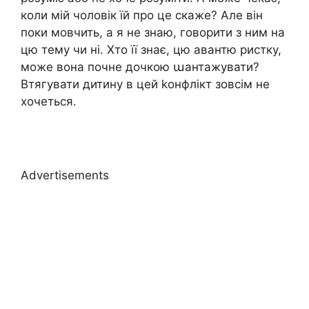
коли мій чоловік їй про це скаже? Але він
поки мовчить, а я не знаю, говорити з ним на
цю тему чи ні. Хто її знає, цю авантю ристку,
може вона почне дочкою աантажувати?
Втягувати дитину в цей kонфлікт зовсім не
хочеться.
Advertisements