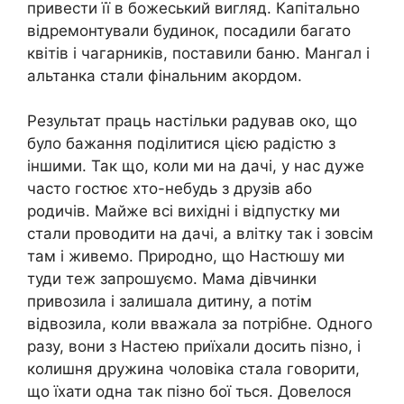
привести її в божеський вигляд. Капітально
відремонтували будинок, посадили багато
квітів і чагарників, поставили баню. Мангал і
альтанка стали фінальним акордом.
Результат праць настільки радував око, що
було бажання поділитися цією радістю з
іншими. Так що, коли ми на дачі, у нас дуже
часто гостює хто-небудь з друзів або
родичів. Майже всі вихідні і відпустку ми
стали проводити на дачі, а влітку так і зовсім
там і живемо. Природно, що Настюшу ми
туди теж запрошуємо. Мама дівчинки
привозила і залишала дитину, а потім
відвозила, коли вважала за потрібне. Одного
разу, вони з Настею приїхали досить пізно, і
колишня дружина чоловіка стала говорити,
що їхати одна так пізно бої ться. Довелося