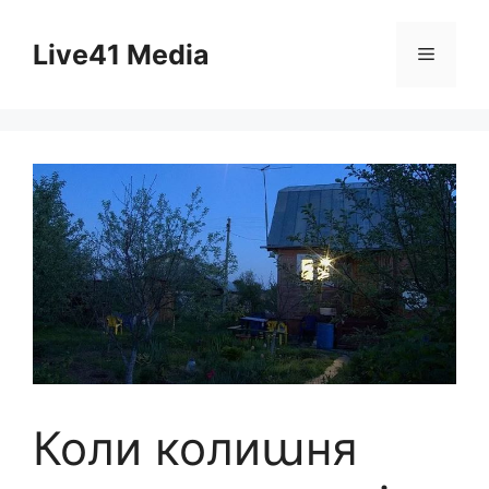
Skip
to
Live41 Media
Menu
content
Коли колиաня