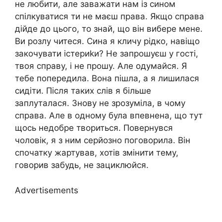
не любити, але заважати нам із сином
спілкуватися ти не маєш права. Якщо справа
дійде до цього, то знай, що він вибере мене.
Ви розлу читеся. Сина я кличу рідко, навіщо
закочувати істериkи? Не запрошуєш у гості,
твоя справу, і не прошу. Але одумайся. Я
тебе попередила. Вона пішла, а я лишилася
сидіти. Після таких слів я більше
заплуталася. Знову не зрозуміла, в чому
справа. Але в одному була впевнена, що тут
щось недобре твориться. Повернувся
чоловік, я з ним серйозно поговорила. Він
спочатку жартував, хотів змінити тему,
говорив забудь, не зациклюйся.
Advertisements