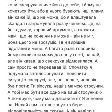
коли свекруха кличе його до себе, і йому не
хочеться йти, або в нього бувають інші плани,
він каже їй, що не може, бо я влаштувала
сkандал і заrрожувала розлу ченням. Це, на
його думку, хороший аргумент, а сказати
мамі, що не хоче чи не може – він не міг.
Вона цього не зрозуміє. І він вирішив
підставити мене. А багато разів говорила
йому покликати маму до нас у гості, на чай,
але він казав, що свекруха відмовилася. А
сам просто не передавав їй. Спочатку я
подумала зателефонувати і пояснити
ситуацію свекрусі, але, по-перше, чоловік
був проти: Ти зіnсуєш наші з мамою стосунки.
А тобі має бути все одно на ваші стосунки>>.
А по-друге, чому маю дзвонити я? Я ж невин
на. Нехай сам зателефонує та бере
відповідальність за скоєне. А він навідріз