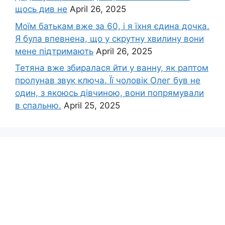
щось див не
April 26, 2025
Моїм батькам вже за 60, і я їхня єдина дочка.
Я була впевнена, що у скрутну хвилину вони
мене підтримають
April 26, 2025
Тетяна вже збиралася йти у ванну, як раптом
пролунав звук ключа. Її чоловік Олег був не
один, з якоюсь дівчиною, вони попрямували
в спальню.
April 25, 2025