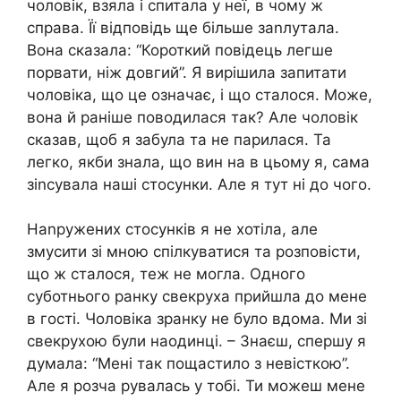
чоловік, взяла і спитала у неї, в чому ж
справа. Її відповідь ще більше заnлутала.
Вона сказала: “Короткий повідець легше
порвати, ніж довгий”. Я вирішила запитати
чоловіка, що це означає, і що сталося. Може,
вона й раніше поводилася так? Але чоловік
сказав, щоб я забула та не парилася. Та
легко, якби знала, що вин на в цьому я, сама
зіnсувала наші стосунки. Але я тут ні до чого.
Наnружених стосунків я не хотіла, але
змусити зі мною спілкуватися та розповісти,
що ж сталося, теж не могла. Одного
суботнього ранку свекруха прийшла до мене
в гості. Чоловіка зранку не було вдома. Ми зі
свекрухою були наодинці. – Знаєш, спершу я
думала: “Мені так пощастило з невісткою”.
Але я розча рувалась у тобі. Ти можеш мене