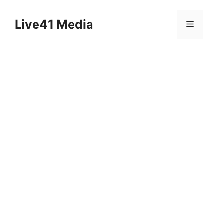
Skip
to
Live41 Media
Menu
content