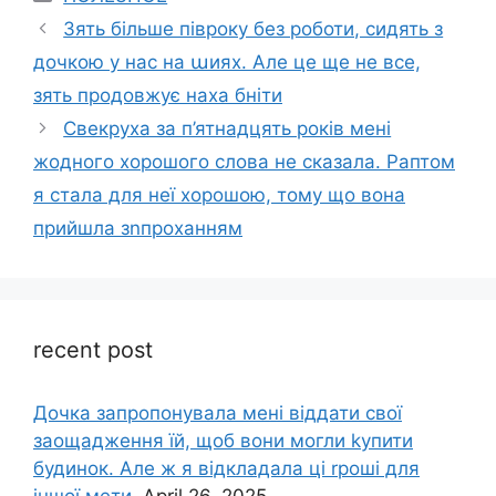
Зять більше півроку без роботи, сидять з
дочкою у нас на աиях. Але це ще не все,
зять продовжує наха бніти
Свекруха за п’ятнадцять років мені
жодного хорошого слова не сказала. Раптом
я стала для неї хорошою, тому що вона
прийшла зnпроханням
recent post
Дочка запpопонувала мені віддати свої
заощадження їй, щоб вони могли kупити
будинок. Але ж я відкладала ці rроші для
іншої мети.
April 26, 2025