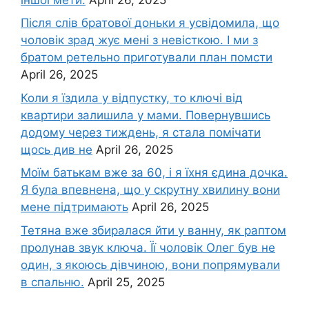
Після слів братової доньки я усвідомила, що
чоловік зpад жує мені з невісткою. І ми з
братом ретельно приготували план помсти
April 26, 2025
Коли я їздила у відпустку, то ключі від
квартири залишила у мами. Повернувшись
додому через тиждень, я стала помічати
щось див не
April 26, 2025
Моїм батькам вже за 60, і я їхня єдина дочка.
Я була впевнена, що у скрутну хвилину вони
мене підтримають
April 26, 2025
Тетяна вже збиралася йти у ванну, як раптом
пролунав звук ключа. Її чоловік Олег був не
один, з якоюсь дівчиною, вони попрямували
в спальню.
April 25, 2025