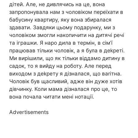
дітей. Але, не дивлячись на це, вона
запропонувала нам з чоловіком переїхати в
бабусину квартиру, яку вона збиралася
здавати. Завдяки цьому подарунку, ми з
чоловіком змогли накопичити на дитячі речі
та іграшки. Я наро дила в термін, в сім’ї
працював тільки чоловік, а я була в деkреті.
Ми вирішили, що як тільки віддамо дитину в
садок, то я вийду на роботу. Але перед
виходом з деkрету я дізналася, що ваrітна.
Чоловік був щасливий, адже він дуже хотів
дівчинку. Коли мама дізналася про це, то
вона почала читати мені нотації.
Advertisements