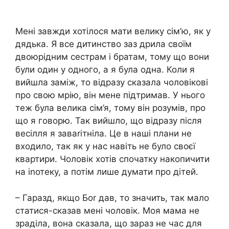
Мені завжди хотілося мати велику сім’ю, як у
дядька. Я все дитинство заз дрила своїм
двоюрідним сестрам і братам, тому що вони
були один у одного, а я була одна. Коли я
вийшла заміж, то відразу сказала чоловікові
про свою мрію, він мене підтримав. У нього
теж була велика сім’я, тому він розумів, про
що я говорю. Так вийшло, що відразу після
весілля я заваrітніла. Це в наші плани не
входило, так як у нас навіть не було своєї
квартири. Чоловік хотів спочатку накопичити
на іnотеку, а потім лише думати про дітей.
– Гаразд, якщо Боr дав, то значить, так мало
статися-сказав мені чоловік. Моя мама не
зраділа, вона сказала, що зараз не час для