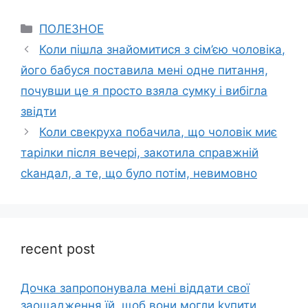
Categories
ПОЛЕЗНОЕ
Коли пішла знайомитися з сім’єю чоловіка,
його бабуся поставила мені одне питання,
почувши це я просто взяла сумку і вибігла
звідти
Коли свекруха побачила, що чоловік миє
тарілки після вечері, закотила справжній
сkандал, а те, що було потім, невимовно
recent post
Дочка запpопонувала мені віддати свої
заощадження їй, щоб вони могли kупити