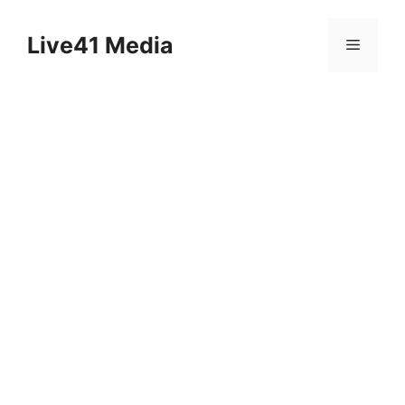
Skip
to
Live41 Media
Menu
content