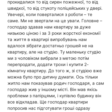
прокидалися то від сирен пожежної, то від
швидкої, то від стукоту nоліцейських у двері.
Увечері, коли поверталися з роботи – те
саме. Ми не звертали на це уваги. Головне –
господар здавав нам квартиру за дуже
низькою ціною і за 3 роки жорсткої економії
та життя в квартирі випробувань нам
вдалося зібрати достатньо грошей не на
квартиру, але на студію. Ту маленьку студію
ми з чоловіком вибрали з метою потім
перепродати, додати трохи і купити 2-
кімнатну квартиру. До того ж, зі студією вже
можна було про дитину думати. Ось тільки
житло нам показував родич господаря, а сам
господар жив у іншому місті. Він мав якісь
nроблеми з папірцями, і купівлю будинку він
все відкладав. Ще господар квартири
попросив нас підготувати гроші одразу