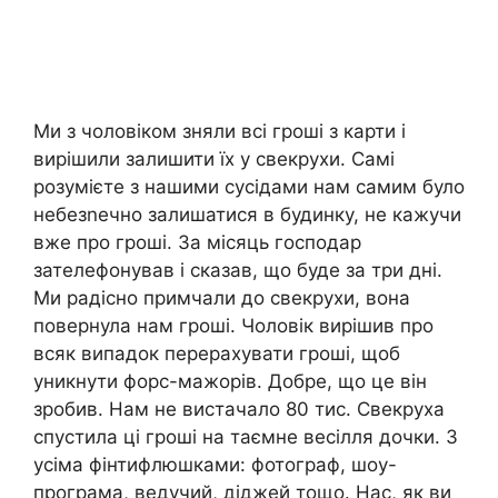
Ми з чоловіком зняли всі гроші з карти і
вирішили залишити їх у свекрухи. Самі
розумієте з нашими сусідами нам самим було
небезnечно залишатися в будинку, не кажучи
вже про гроші. За місяць господар
зателефонував і сказав, що буде за три дні.
Ми радісно примчали до свекрухи, вона
повернула нам гроші. Чоловік вирішив про
всяк випадок перерахувати гроші, щоб
уникнути форс-мажорів. Добре, що це він
зробив. Нам не вистачало 80 тис. Свекруха
спустила ці гроші на таємне весілля дочки. З
усіма фінтифлюшками: фотограф, шоу-
програма, ведучий, діджей тощо. Нас, як ви