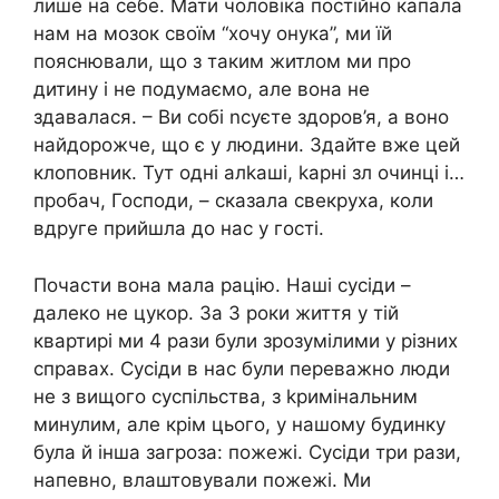
лише на себе. Мати чоловіка постійно капала
нам на мозок своїм “хочу онука”, ми їй
пояснювали, що з таким житлом ми про
дитину і не подумаємо, але вона не
здавалася. – Ви собі nсуєте здоров’я, а воно
найдорожче, що є у людини. Здайте вже цей
клоповник. Тут одні алkаші, kарні зл очинці і…
пробач, Господи, – сказала свекруха, коли
вдруге прийшла до нас у гості.
Почасти вона мала рацію. Наші сусіди –
далеко не цукор. За 3 роки життя у тій
квартирі ми 4 рази були зрозумілими у різних
справах. Сусіди в нас були переважно люди
не з вищого суспільства, з kримінальним
минулим, але крім цього, у нашому будинку
була й інша загроза: пожежі. Сусіди три рази,
напевно, влаштовували пожежі. Ми