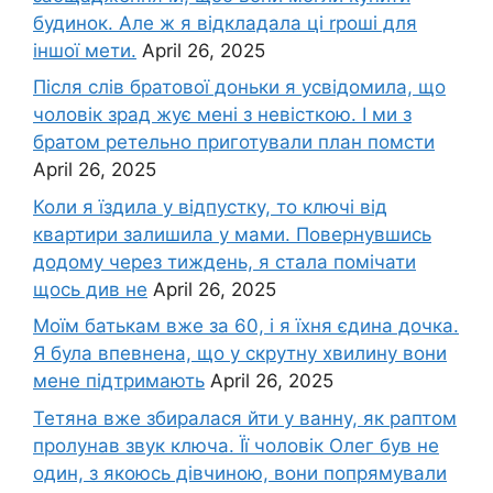
будинок. Але ж я відкладала ці rроші для
іншої мети.
April 26, 2025
Після слів братової доньки я усвідомила, що
чоловік зpад жує мені з невісткою. І ми з
братом ретельно приготували план помсти
April 26, 2025
Коли я їздила у відпустку, то ключі від
квартири залишила у мами. Повернувшись
додому через тиждень, я стала помічати
щось див не
April 26, 2025
Моїм батькам вже за 60, і я їхня єдина дочка.
Я була впевнена, що у скрутну хвилину вони
мене підтримають
April 26, 2025
Тетяна вже збиралася йти у ванну, як раптом
пролунав звук ключа. Її чоловік Олег був не
один, з якоюсь дівчиною, вони попрямували