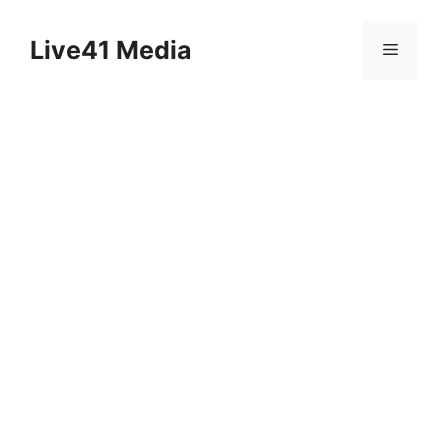
Skip
to
Live41 Media
Menu
content