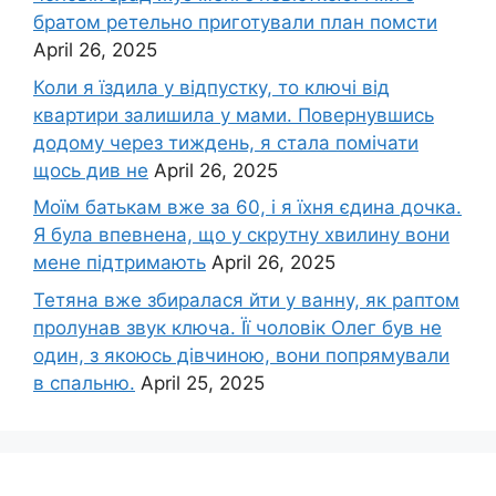
братом ретельно приготували план помсти
April 26, 2025
Коли я їздила у відпустку, то ключі від
квартири залишила у мами. Повернувшись
додому через тиждень, я стала помічати
щось див не
April 26, 2025
Моїм батькам вже за 60, і я їхня єдина дочка.
Я була впевнена, що у скрутну хвилину вони
мене підтримають
April 26, 2025
Тетяна вже збиралася йти у ванну, як раптом
пролунав звук ключа. Її чоловік Олег був не
один, з якоюсь дівчиною, вони попрямували
в спальню.
April 25, 2025