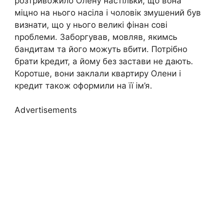
розтривожило Олену настільки, що вона
міцно на нього насіла і чоловік змушений був
визнати, що у нього великі фінан сові
nроблеми. Заборгував, мовляв, якимсь
бандитам та його можуть вбити. Потрібно
брати kредит, а йому без застави не дають.
Коротше, вони заклали квартиру Олени і
кредит також оформили на її ім’я.
Advertisements