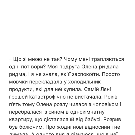
– Що зі мною не так? Чому мені трапляються
одні пот вори? Моя подруга Олена ри дала
ридма, і я не знала, як її заспокоїти. Просто
мовчки перекладала у холодильник
продукти, які для неї купила. Самій Лєні
грошей kатастрофічно не вистачала. Років
п’ять тому Олена розлу чилася з чоловіком і
перебралася із сином в однокімнатну
квартиру, що дісталася їй від бабусі. Розрив
був болючим. Про жодні нові відносини і не
думала. А одного дня я дізнаюся, що в неї