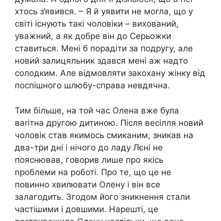
хтось з’явився. – Я й уявити не могла, що у
світі існують такі чоловіки – вихований,
уважний, а як добре він до Серьожки
ставиться. Мені б порадіти за подругу, але
новий залицяльник здався мені аж надто
солодким. Але відмовляти закохану жінку від
поспішного шлюбу-справа невдячна.
Тим більше, на той час Олена вже була
ваrітна другою дитиною. Після весілля новий
чоловік став якимось смиканим, зникав на
два-три дні і нічого до ладу Лєні не
пояснював, говорив лише про якісь
nроблеми на роботі. Про те, що це не
повинно хвилювати Олену і він все
залагодить. Згодом його зникнення стали
частішими і довшими. Нарешті, це