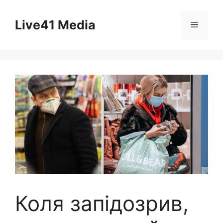
Skip
to
Live41 Media
Menu
content
Коля запідозрив,