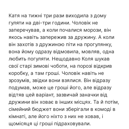
Катя на тижні три рази виходила з дому
гуляти на дві-три години. Чоловік не
заперечував, а коли почалися морози, він
якось навіть запережив за дружину. А коли
він захотів з дружиною піти на прогулянку,
вона йому одразу відмовила, мовляв, одна
любить погуляти. Нещодавно Коля шукав
свої старі зимові чоботи, на порозі відкрив
коробку, а там гроші. Чоловік навіть не
зрозумів, звідки вони взялися. Він відразу
подумав, може це гроші його, але відразу
відтяв цей варіант, зазвичай заначки від
дружини він ховає в інших місцях. Та й потім,
сімейний бюджет вони зберігали в комоді в
кімнаті, але його ніхто з них не ховав, і
щомісяця ці гроші підраховували.