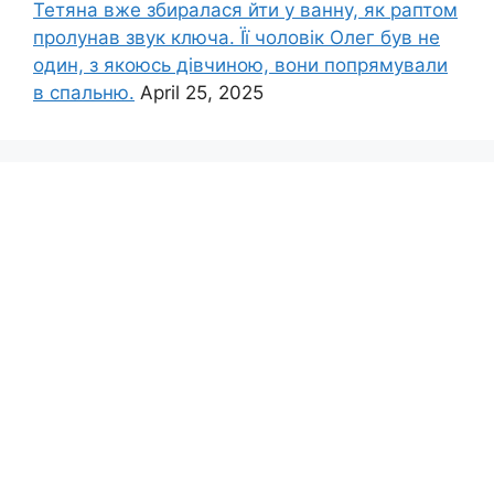
Тетяна вже збиралася йти у ванну, як раптом
пролунав звук ключа. Її чоловік Олег був не
один, з якоюсь дівчиною, вони попрямували
в спальню.
April 25, 2025