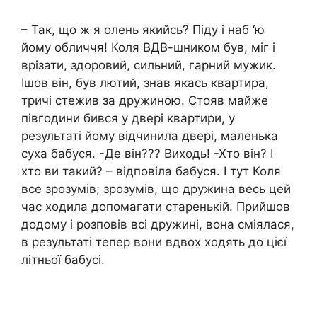
– Так, що ж я олень якийсь? Піду і наб ‘ю
йому обличчя! Коля ВДВ-шником був, міг і
врізати, здоровий, сильний, гарний мужик.
Ішов він, був лютий, знав якась квартира,
тричі стежив за дружиною. Стояв майже
півгодини бився у двері квартири, у
результаті йому відчинила двері, маленька
суха бабуся. -Де він??? Виходь! -Хто він? І
хто ви такий? – відповіла бабуся. І тут Коля
все зрозумів; зрозумів, що дружина весь цей
час ходила допомагати старенькій. Прийшов
додому і розповів всі дружині, вона сміялася,
в результаті тепер вони вдвох ходять до цієї
літньої бабусі.