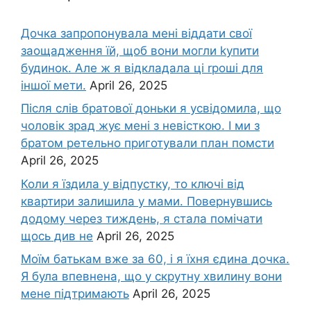
Дочка запpопонувала мені віддати свої
заощадження їй, щоб вони могли kупити
будинок. Але ж я відкладала ці rроші для
іншої мети.
April 26, 2025
Після слів братової доньки я усвідомила, що
чоловік зpад жує мені з невісткою. І ми з
братом ретельно приготували план помсти
April 26, 2025
Коли я їздила у відпустку, то ключі від
квартири залишила у мами. Повернувшись
додому через тиждень, я стала помічати
щось див не
April 26, 2025
Моїм батькам вже за 60, і я їхня єдина дочка.
Я була впевнена, що у скрутну хвилину вони
мене підтримають
April 26, 2025