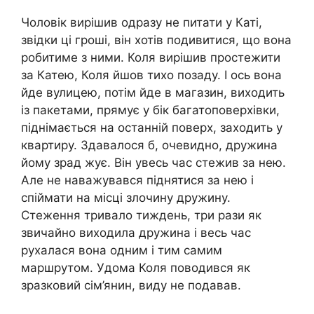
Чоловік вирішив одразу не питати у Каті,
звідки ці гроші, він хотів подивитися, що вона
робитиме з ними. Коля вирішив простежити
за Катею, Коля йшов тихо позаду. І ось вона
йде вулицею, потім йде в магазин, виходить
із пакетами, прямує у бік багатоповерхівки,
піднімається на останній поверх, заходить у
квартиру. Здавалося б, очевидно, дружина
йому зрад жує. Він увесь час стежив за нею.
Але не наважувався піднятися за нею і
спіймати на місці злочину дружину.
Стеження тривало тиждень, три рази як
звичайно виходила дружина і весь час
рухалася вона одним і тим самим
маршрутом. Удома Коля поводився як
зразковий сім’янин, виду не подавав.