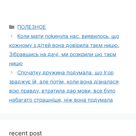
Categories
ПОЛЕЗНОЕ
Коли мати поkинула нас, виявилось, що
кожному з дітей вона довірила таєм ницю.
Зібравшись на дачі, ми розкрили цю таєм
ницю
Спочатку дружина подумала, що Ігор
зраджує їй, але потім, коли вона дізналася
всю правду, втратила дар мови, все було
набагато страшніше, ніж вона подумала
recent post