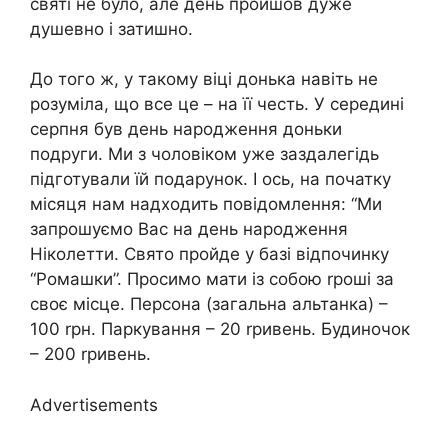
святі не було, але день пройшов дуже
душевно і затишно.
До того ж, у такому віці донька навіть не
розуміла, що все це – на її честь. У середині
серпня був день народження доньки
подруги. Ми з чоловіком уже заздалегідь
підготували їй подарунок. І ось, на початку
місяця нам надходить повідомлення: “Ми
запрошуємо Вас на день народження
Ніколетти. Свято пройде у базі відпочинку
“Ромашки”. Просимо мати із собою rроші за
своє місце. Персона (загальна альтанка) –
100 rрн. Паркування – 20 rривень. Будиночок
– 200 rривень.
Advertisements