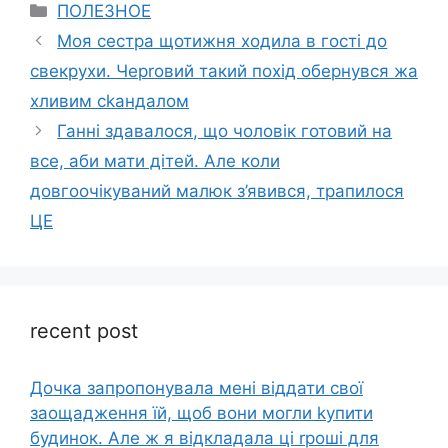
Categories
ПОЛЕЗНОЕ
Моя сестра щотижня ходила в гості до
свекрухи. Черrовий такий похід обернувся жа
хливим сkандалом
Ганні здавалося, що чоловік готовий на
все, аби мати дітей. Але коли
довгоочікуваний малюк з’явився, трапилося
ЦЕ
recent post
Дочка запpопонувала мені віддати свої
заощадження їй, щоб вони могли kупити
будинок. Але ж я відкладала ці rроші для