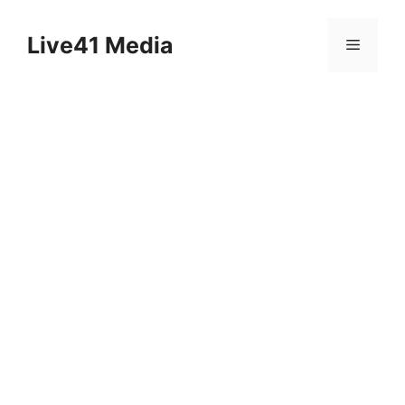
Skip
to
Live41 Media
Menu
content