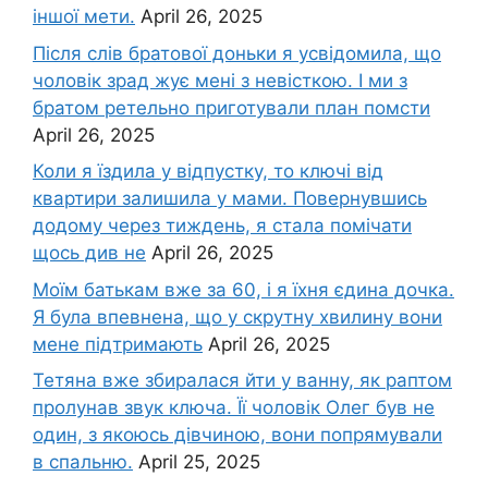
іншої мети.
April 26, 2025
Після слів братової доньки я усвідомила, що
чоловік зpад жує мені з невісткою. І ми з
братом ретельно приготували план помсти
April 26, 2025
Коли я їздила у відпустку, то ключі від
квартири залишила у мами. Повернувшись
додому через тиждень, я стала помічати
щось див не
April 26, 2025
Моїм батькам вже за 60, і я їхня єдина дочка.
Я була впевнена, що у скрутну хвилину вони
мене підтримають
April 26, 2025
Тетяна вже збиралася йти у ванну, як раптом
пролунав звук ключа. Її чоловік Олег був не
один, з якоюсь дівчиною, вони попрямували
в спальню.
April 25, 2025