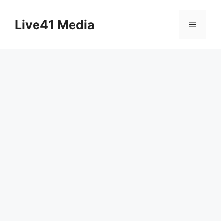
Skip
to
Live41 Media
Menu
content