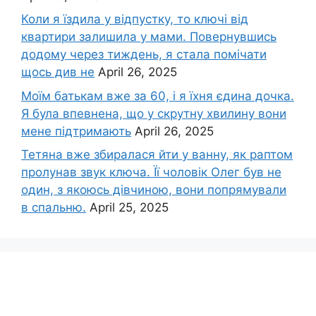
Коли я їздила у відпустку, то ключі від
квартири залишила у мами. Повернувшись
додому через тиждень, я стала помічати
щось див не
April 26, 2025
Моїм батькам вже за 60, і я їхня єдина дочка.
Я була впевнена, що у скрутну хвилину вони
мене підтримають
April 26, 2025
Тетяна вже збиралася йти у ванну, як раптом
пролунав звук ключа. Її чоловік Олег був не
один, з якоюсь дівчиною, вони попрямували
в спальню.
April 25, 2025