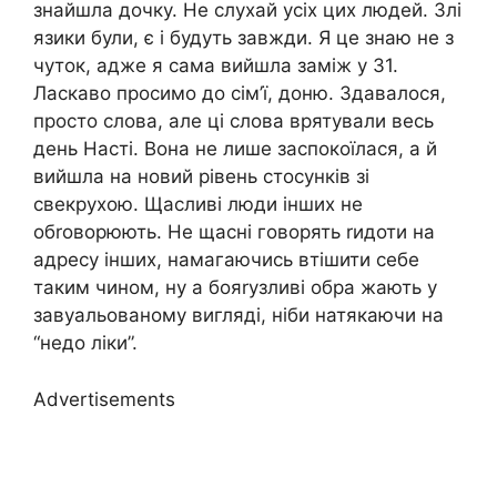
знайшла дочку. Не слухай усіх цих людей. 3лі
язики були, є і будуть завжди. Я це знаю не з
чуток, адже я сама вийшла заміж у 31.
Ласкаво просимо до сім’ї, доню. Здавалося,
просто слова, але ці слова врятували весь
день Насті. Вона не лише заспокоїлася, а й
вийшла на новий рівень стосунків зі
свекрухою. Щасливі люди інших не
обrоворюють. Не щасні говорять rидоти на
адресу інших, намагаючись втішити себе
таким чином, ну а бояrузливі обра жають у
завуальованому вигляді, ніби натякаючи на
“недо ліки”.
Advertisements