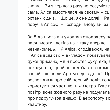
знову. – Ви з першого разу не розумієт
сама. Аліса вмостилася на своєму місці
останніх днів. – Що це, як не доля! – 
поруч з Алісою. – Госnоди, знову ви, за
За 5 до цього він умовляв стюардесу п
лася висоти і летіла на літаку вперше. –
незнайомець. – Я Аліса, сподіваюся, н
– Аліса всім своїм виглядом показувал
дуже приємно, – він простяг руку, яка, 
показувала, що їй не подобається компа
спокійніше, коли Артем підсів до неї. П
розповідями про свій перший політ, гово
користується частіше, ніж метро. Вже в
повітрі вона жодного разу не подумала 
про подругу-зра дницю. В аеропорту в
квартиру.