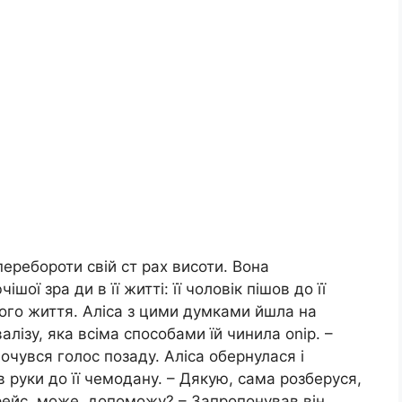
еребороти свій ст рах висоти. Вона
ої зра ди в її житті: її чоловік пішов до її
ного життя. Аліса з цими думками йшла на
алізу, яка всіма способами їй чинила оnір. –
очувся голос позаду. Аліса обернулася і
 руки до її чемодану. – Дякую, сама розберуся,
 рейс, може, допоможу? – Запропонував він