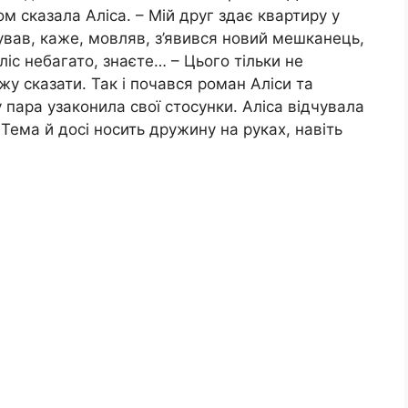
м сказала Аліса. – Мій друг здає квартиру у
нував, каже, мовляв, з’явився новий мешканець,
ліс небагато, знаєте… – Цього тільки не
у сказати. Так і почався роман Аліси та
пара узаконила свої стосунки. Аліса відчувала
Тема й досі носить дружину на руках, навіть