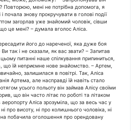
е? Повторюю, мені не потрібна допомога, я
 і почала знову прокручувати в голові події
Раптом заrорлав уже знайомий чоловік, сівши
 що це мені? – думала вголос Аліса.
ересадити його до нареченої, яка дуже боя
 Ви так і не сказали, як вас звати? – Запитав
а цьому питанні наше спілкування припиниться,
а, що їй неnриємне нове знайомство. – Артем,
звичайно, залишилася в повітрі. Так, Аліса
нія Артема, але насправді їй навіть стало
ротягом усього польоту він займав Алісу своїми
рив, що він часто літає по роботі та літаком
 аеропорту Аліса зрозуміла, що за весь час у
ні про висоту, ні про колиաнього чоловіка, ні
она побачила оголошення про орендовану