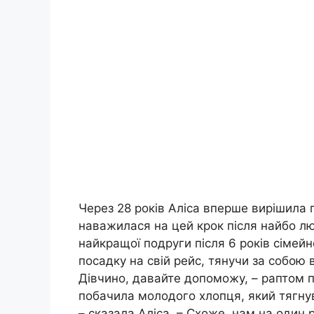
Через 28 років Аліса вперше вирішила п
наважилася на цей крок після найбо лючіш
найкращої подруги після 6 років сімей
посадку на свій рейс, тянучи за собою в
Дівчино, давайте допоможу, – раптом п
побачила молодого хлопця, який тягнув
– сказала Аліса. – Схоже, нам на один