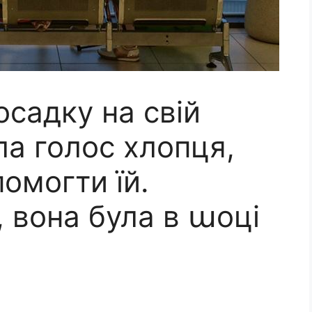
осадку на свій
ла голос хлопця,
помогти їй.
 вона була в աоці