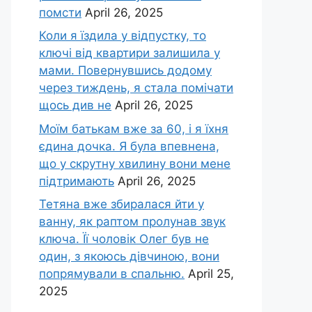
помсти
April 26, 2025
Коли я їздила у відпустку, то
ключі від квартири залишила у
мами. Повернувшись додому
через тиждень, я стала помічати
щось див не
April 26, 2025
Моїм батькам вже за 60, і я їхня
єдина дочка. Я була впевнена,
що у скрутну хвилину вони мене
підтримають
April 26, 2025
Тетяна вже збиралася йти у
ванну, як раптом пролунав звук
ключа. Її чоловік Олег був не
один, з якоюсь дівчиною, вони
попрямували в спальню.
April 25,
2025