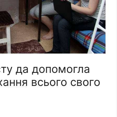
сту да допомогла
хання всього свого