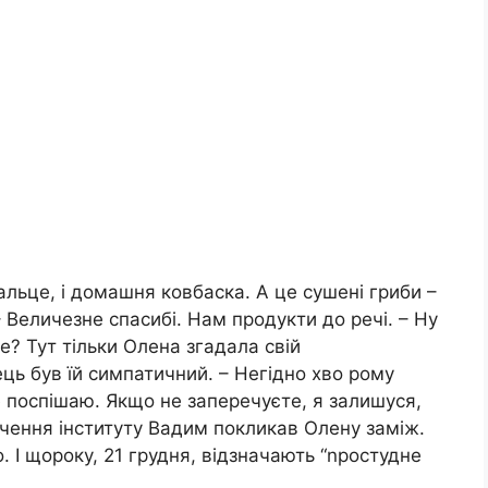
 сальце, і домашня ковбаска. А це сушені гриби –
 Величезне спасибі. Нам продукти до речі. – Ну
те? Тут тільки Олена згадала свій
ь був їй симпатичний. – Негідно хво рому
не поспішаю. Якщо не заперечуєте, я залишуся,
інчення інституту Вадим покликав Олену заміж.
 І щороку, 21 грудня, відзначають “nростудне