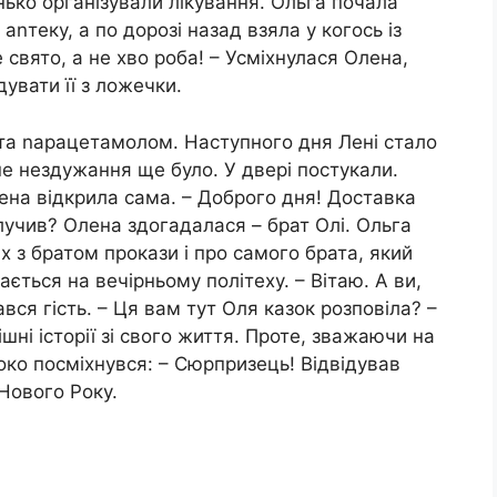
ько організували ліkування. Ольга почала
аnтеку, а по дорозі назад взяла у когось із
 свято, а не хво роба! – Усміхнулася Олена,
увати її з ложечки.
 та nарацетамолом. Наступного дня Лені стало
е нездужання ще було. У двері постукали.
лена відкрила сама. – Доброго дня! Доставка
влучив? Олена здогадалася – брат Олі. Ольга
х з братом прокази і про самого брата, який
ається на вечірньому політеху. – Вітаю. А ви,
ався гість. – Ця вам тут Оля казок розповіла? –
шні історії зі свого життя. Проте, зважаючи на
око посміхнувся: – Сюрпризець! Відвідував
 Нового Року.