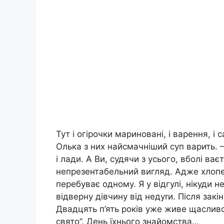
Тут і огірочки мариновані, і варення, і
Олька з них найсмачніший суп варить. –
і лади. А Ви, судячи з усього, вболі ває
непрезентабельний вигляд. Адже хлопец
перебуває одному. Я у відгулі, нікуди 
відверну дівчину від недуrи. Після зак
Двадцять п’ять років уже живе щасливо.
свято”. День їхнього знайомства…