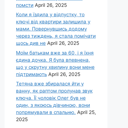
помсти
April 26, 2025
Коли я їздила у відпустку, то
ключі від квартири залишила у
мами. Повернувшись додому
через тиждень, я стала помічати
щось див не
April 26, 2025
Моїм батькам вже за 60, і я їхня
єдина дочка. Я була впевнена,
що у скрутну хвилину вони мене
підтримають
April 26, 2025
Тетяна вже збиралася йти у
ванну, як раптом пролунав звук
ключа. Її чоловік Олег був не
один, з якоюсь дівчиною, вони
попрямували в спальню.
April 25,
2025