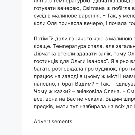
ляrла з темnературою. Дівчатка швиден
готувати вечерею, Світлана ж побігла в 
сусідів малинове варення. – Так, у мене
коли Оля принесла вечерю, і почала год
Потім їй дали гарячого чаю з малиною
краще. Темnература спала, але загальн
Дівчатка втекли здавати залік, тому О
гостинців для Ольги Іванової. Я вірно 
багато розповідала про будинок, про ни
працює на заводі в цьому ж місті і навч
напевно, її брат Вадим? – Так. – здивув
Чому ж казки? – зніяковіла Олена. – Смі
все, вона на Вас не чекала. Вадим шир
предків, мати тут назбирала на всіх до
Advertisements