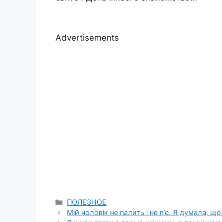
Advertisements
Categories
ПОЛЕЗНОЕ
Мій чоловік не nалить і не n’є. Я думала, щ