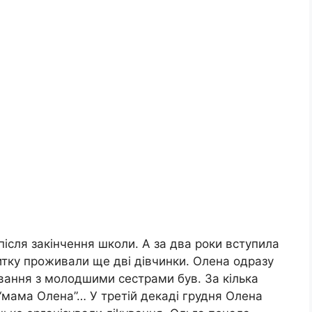
ісля закінчення школи. А за два роки вступила
житку проживали ще дві дівчинки. Олена одразу
кування з молодшими сестрами був. За кілька
“мама Олена”… У третій декаді грудня Олена