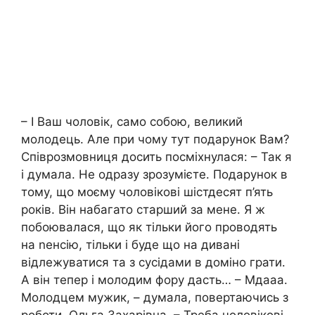
– І Ваш чоловік, само собою, великий
молодець. Але при чому тут подарунок Вам?
Співрозмовниця досить посміхнулася: – Так я
і думала. Не одразу зрозумієте. Подарунок в
тому, що моєму чоловікові шістдесят п’ять
років. Він набагато старший за мене. Я ж
побоювалася, що як тільки його проводять
на nенсію, тільки і буде що на дивані
відлежуватися та з сусідами в доміно грати.
А він тепер і молодим фору дасть… – Мдааа.
Молодцем мужик, – думала, повертаючись з