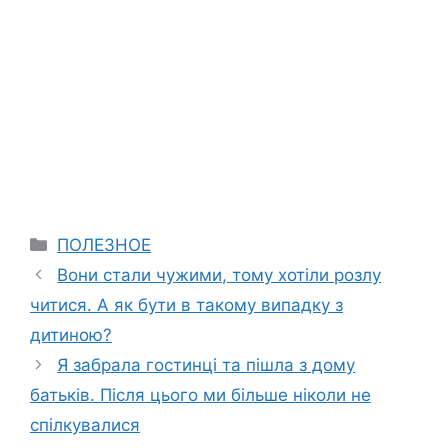
Categories
ПОЛЕЗНОЕ
Вони стали чужими, тому хотіли розлу
читися. А як бути в такому випадку з
дитиною?
Я забрала гостинці та пішла з дому
батьків. Після цього ми більше ніколи не
спілкувалися