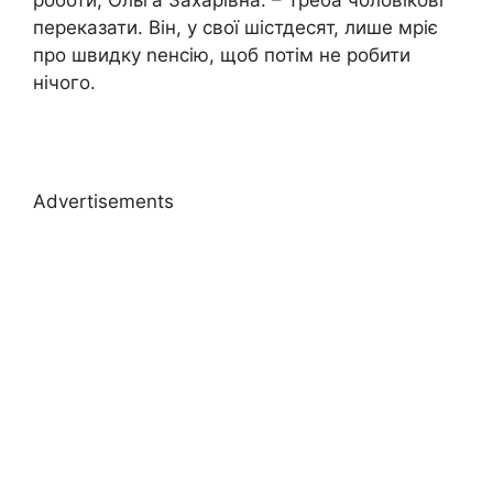
роботи, Ольга Захарівна. – Треба чоловікові
переказати. Він, у свої шістдесят, лише мріє
про швидку nенсію, щоб потім не робити
нічого.
Advertisements