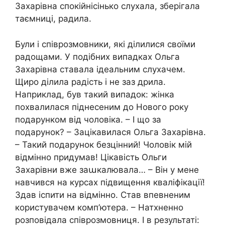
Захарівна спокійнісінько слухала, зберігала
таємниці, радила.
Були і співрозмовники, які ділилися своїми
радощами. У подібних випадках Ольга
Захарівна ставала ідеальним слухачем.
Щиро ділила радість і не заз дрила.
Наприклад, був такий випадок: жінка
похвалилася піднесеним до Нового року
подарунком від чоловіка. – І що за
подарунок? – Зацікавилася Ольга Захарівна.
– Такий подарунок безцінний! Чоловік мій
відмінно придумав! Цікавість Ольги
Захарівни вже заաкалювала… – Він у мене
навчився на курсах підвищення кваліфікації!
Здав іспити на відмінно. Став впевненим
користувачем комп’ютера. – Натхненно
розповідала співрозмовниця. І в результаті: