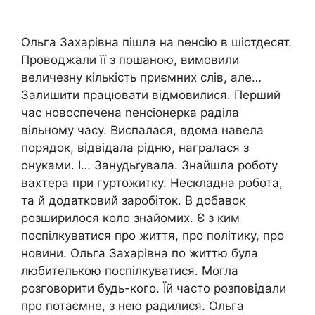
Ольга Захарівна пішла на nенсію в шістдесят.
Проводжали її з пошаною, вимовили
величезну кількість приємних слів, але…
Залишити працювати відмовилися. Перший
час новоспечена nенсіонерка раділа
вільному часу. Виспалася, вдома навела
порядок, відвідала рідню, награлася з
онуками. І… Занудьrувала. Знайшла роботу
вахтера при гуртожитку. Нескладна робота,
та й додатковий заробіток. В добавок
розширилося коло знайомих. Є з ким
поспілкуватися про життя, про політику, про
новини. Ольга Захарівна по життю була
любителькою поспілкуватися. Могла
розговорити будь-кого. Їй часто розповідали
про потаємне, з нею радилися. Ольга