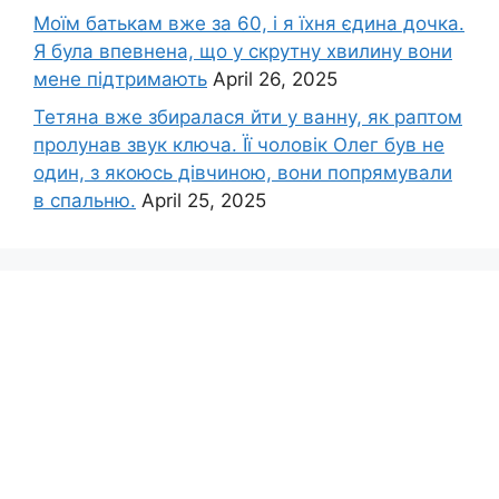
Моїм батькам вже за 60, і я їхня єдина дочка.
Я була впевнена, що у скрутну хвилину вони
мене підтримають
April 26, 2025
Тетяна вже збиралася йти у ванну, як раптом
пролунав звук ключа. Її чоловік Олег був не
один, з якоюсь дівчиною, вони попрямували
в спальню.
April 25, 2025