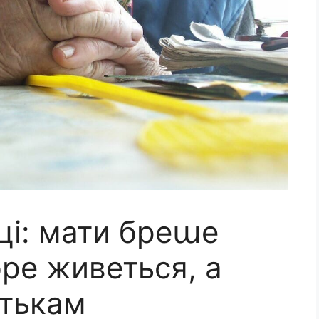
ці: мати бреաе
бре живеться, а
атькам