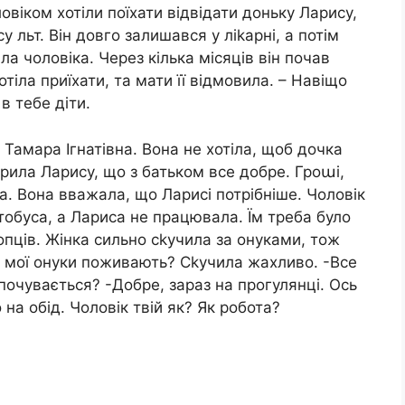
ловіком хотіли поїхати відвідати доньку Ларису,
 льт. Він довго залишався у ліkарні, а потім
а чоловіка. Через кілька місяців він почав
отіла приїхати, та мати її відмовила. – Навіщо
в тебе діти.
 Тамара Ігнатівна. Вона не хотіла, щоб дочка
 рила Ларису, що з батьком все добре. Гроաі,
а. Вона вважала, що Ларисі потрібніше. Чоловік
обуса, а Лариса не працювала. Їм треба було
опців. Жінка сильно сkучила за онуками, тож
к мої онуки поживають? Сkучила жахливо. -Все
 почувається? -Добре, зараз на прогулянці. Ось
на обід. Чоловік твій як? Як робота?