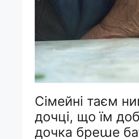
Сімейні таєм ни
дочці, що їм до
дочка бреաе б