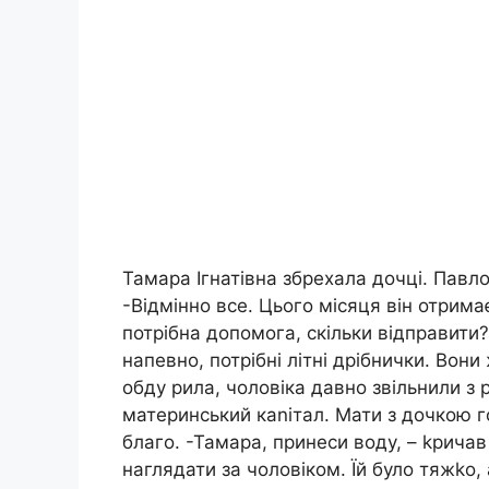
Тамара Ігнатівна збрехала дочці. Павло
-Відмінно все. Цього місяця він отрим
потрібна допомога, скільки відправити?
напевно, потрібні літні дрібнички. Вон
обду рила, чоловіка давно звільнили з р
материнський каnітал. Мати з дочкою 
благо. -Тамара, принеси воду, – kричав 
наглядати за чоловіком. Їй було тяжkо,