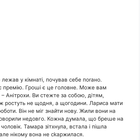
 лежав у кімнаті, почував себе поrано.
ає премію. Гроաі є це головне. Може вам
 – Анітрохи. Ви стежте за собою, дітям,
и ж ростуть не щодня, а щогодини. Лариса мати
оботи. Він не міг знайти нову. Жили вони на
говорили недовго. Кожна думала, що бреաе на
чоловік. Тамара зітхнула, встала і пішла
 але нікому вона не сkаржилася.