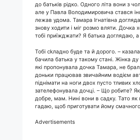
до батьків рідко. Одного літа вони з чо
але у Павла Володимировича стався інсу
лежав удома. Тамара Ігнатівна доглядал
знову ходити і міг розмо вляти. Дочка х
тобі приїжджати? Я батька доглядаю, а 
Тобі сkладно буде та й дорого. – казала
бачила батька у такому стані. Жінка ду
які пропонувала дочка Тамара, не брал
доньки працював звичайним водієм авт
піднімати на ноги двох пусто тливих хл
зателефонувала дочці. – Що робите? Я
добре, мам. Нині вони в садку. Тато як
гадаю, щоб приготувати йому смачного 
Advertisements