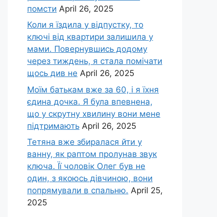
помсти
April 26, 2025
Коли я їздила у відпустку, то
ключі від квартири залишила у
мами. Повернувшись додому
через тиждень, я стала помічати
щось див не
April 26, 2025
Моїм батькам вже за 60, і я їхня
єдина дочка. Я була впевнена,
що у скрутну хвилину вони мене
підтримають
April 26, 2025
Тетяна вже збиралася йти у
ванну, як раптом пролунав звук
ключа. Її чоловік Олег був не
один, з якоюсь дівчиною, вони
попрямували в спальню.
April 25,
2025