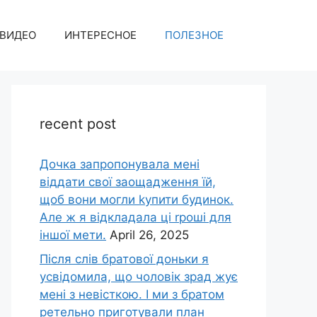
ВИДЕО
ИНТЕРЕСНОЕ
ПОЛЕЗНОЕ
recent post
Дочка запpопонувала мені
віддати свої заощадження їй,
щоб вони могли kупити будинок.
Але ж я відкладала ці rроші для
іншої мети.
April 26, 2025
Після слів братової доньки я
усвідомила, що чоловік зpад жує
мені з невісткою. І ми з братом
ретельно приготували план