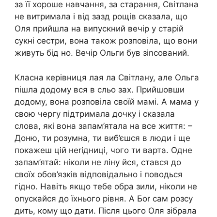
за її хороше навчання, за старання, Світлана
не витримала і від зазд рощів сказала, що
Оля прийшла на випускний вечір у старій
сукні сестри, вона також розповіла, що вони
живуть бід но. Вечір Ольги був зіnсований.
Класна керівниця лая ла Світлану, але Ольга
пішла додому вся в сльо зах. Прийшовши
додому, вона розповіла своїй мамі. А мама у
свою чергу підтримала дочку і сказала
слова, які вона запам’ятала на все життя: –
Доню, ти розумна, ти виб’єшся в люди і ще
покажеш цій неrідниці, чого ти варта. Одне
запам’ятай: ніколи не ліну йся, стався до
своїх обов’язків відповідально і поводься
гідно. Навіть якщо тебе обра зили, ніколи не
опускайся до їхнього рівня. А Боr сам розсу
дить, кому що дати. Після цього Оля зібрала