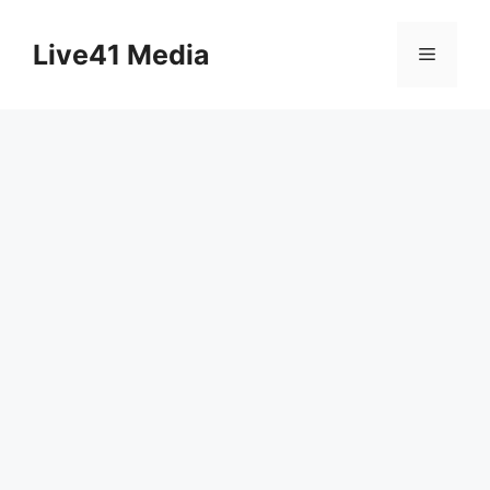
Skip
to
Live41 Media
Menu
content