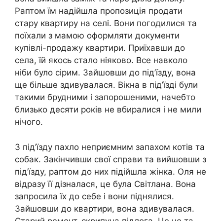
Раптом їм надійшла пропозиція продати
стару квартиру на селі. Вони погодилися та
поїхали з мамою оформляти документи
купівлі-продажу квартири. Приїхавши до
села, їй якось стало ніяково. Все навколо
ніби було сірим. Зайшовши до під’їзду, вона
ще більше здивувалася. Вікна в під’їзді були
такими брудними і запорошеними, начебто
близько десяти років не вбиралися і не мили
нічого.
З під’їзду пахло неприємним запахом котів та
собак. Закінчивши свої справи та вийшовши з
під’їзду, раптом до них підійшла жінка. Оля не
відразу її дізналася, це була Світлана. Вона
запросила їх до себе і вони піднялися.
Зайшовши до квартири, вона здивувалася.
Старий ремонт, скрипуча підлога. Це не та