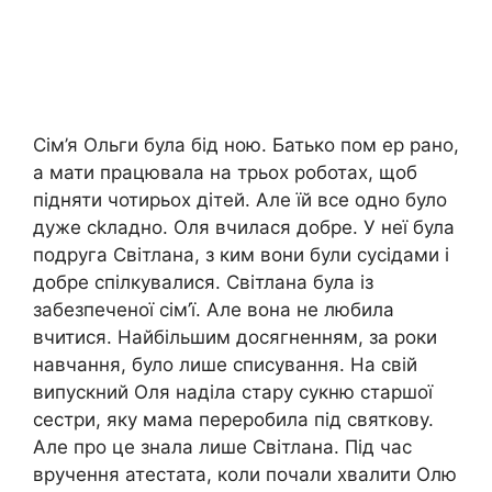
Сім’я Ольги була бід ною. Батько пом ер рано,
а мати працювала на трьох роботах, щоб
підняти чотирьох дітей. Але їй все одно було
дуже сkладно. Оля вчилася добре. У неї була
подруга Світлана, з ким вони були сусідами і
добре спілкувалися. Світлана була із
забезпеченої сім’ї. Але вона не любила
вчитися. Найбільшим досягненням, за роки
навчання, було лише списування. На свій
випускний Оля наділа стару сукню старшої
сестри, яку мама переробила під святкову.
Але про це знала лише Світлана. Під час
вручення атестата, коли почали хвалити Олю