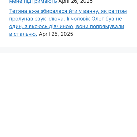
мене підтримають
April 26, 2025
Тетяна вже збиралася йти у ванну, як раптом
пролунав звук ключа. Її чоловік Олег був не
один, з якоюсь дівчиною, вони попрямували
в спальню.
April 25, 2025