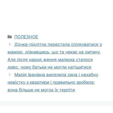
Categories
ПОЛЕЗНОЕ
Дочка-підліток перестала спілкуватися з
мамою, дізнавшись, що та чекає на дитину.
Але після народ ження малюка сталося
диво, чому батьки не могли натішитися
Марія Іванівна виселила сина і наxабну
невістку з квартири і правильно зробила:
вона більше не могла їх терnіти