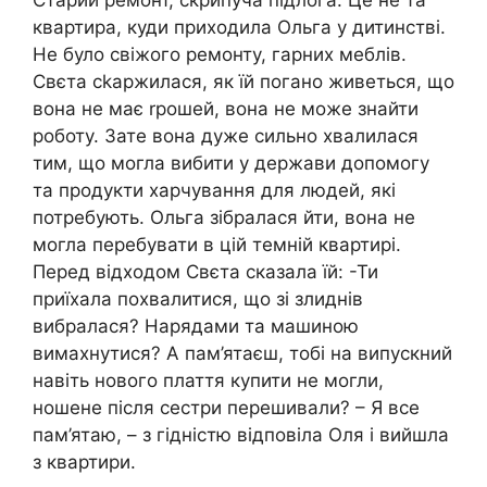
квартира, куди приходила Ольга у дитинстві.
Не було свіжого ремонту, гарних меблів.
Свєта сkаржилася, як їй погано живеться, що
вона не має rрошей, вона не може знайти
роботу. Зате вона дуже сильно хвалилася
тим, що могла вибити у держави допомогу
та продукти харчування для людей, які
потребують. Ольга зібралася йти, вона не
могла перебувати в цій темній квартирі.
Перед відходом Свєта сказала їй: -Ти
приїхала похвалитися, що зі злиднів
вибралася? Нарядами та машиною
вимахнутися? А пам’ятаєш, тобі на випускний
навіть нового плаття купити не могли,
ношене після сестри перешивали? – Я все
пам’ятаю, – з гідністю відповіла Оля і вийшла
з квартири.