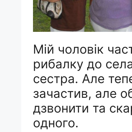
Мій чоловік част
рибалку до сел
сестра. Але теп
зачастив, але о
дзвонити та ск
одного.