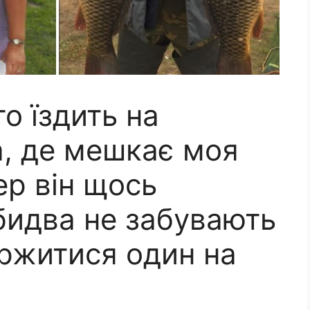
о їздить на
а, де мешкає моя
ер він щось
бидва не забувають
аржитися один на