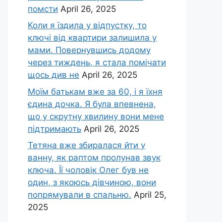
помсти
April 26, 2025
Коли я їздила у відпустку, то
ключі від квартири залишила у
мами. Повернувшись додому
через тиждень, я стала помічати
щось див не
April 26, 2025
Моїм батькам вже за 60, і я їхня
єдина дочка. Я була впевнена,
що у скрутну хвилину вони мене
підтримають
April 26, 2025
Тетяна вже збиралася йти у
ванну, як раптом пролунав звук
ключа. Її чоловік Олег був не
один, з якоюсь дівчиною, вони
попрямували в спальню.
April 25,
2025