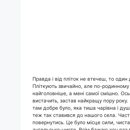
Правда і від пліток не втечеш, то один 
Пліткують звичайно, але по-родинному
найголовніше, а мені самої смішно. Ось
вистачить, застав найкращу пору року.
там добре було, яка тиша чарівна і ду
теж так ставився до нашого села. Част
повернутись. Це було місце сили, чиста
ангельсько-чисте. Всім бажаю хоч раз 