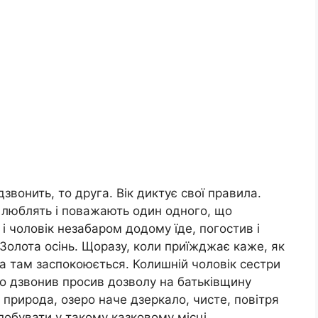
дзвонить, то друга. Вік диктує свої правила.
 люблять і поважають один одного, що
 і чоловік незабаром додому їде, погостив і
 Золота осінь. Щоразу, коли приїжджає каже, як
ша там заспокоюється. Колишній чоловік сестри
о дзвонив просив дозволу на батьківщину
 природа, озеро наче дзеркало, чисте, повітря
побувати у такому казковому місці.