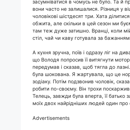
засумніватися в чомусь не було. Та й 
вони часто не залишалися. Різниця у віці 
чоловікові шістдесят три. Хата ділитися
обжита, але скільки в цей сезон ми бує
там теж дуже затишно. Вранці, коли мій
стіл, чай чи каву готувала за бажанням
А кухня зручна, поїв і одразу ліг на ди
що Володя попросив її витягнути мотор
передумав і сказав, щоб тягла до лазні
була шокована. Я жартувала, що це но
зодіаку. Потім подзвонив чоловік, сказ
робити по-своєму. Він трохи поскаржив
Телець, завжди була вперта, її батько 
моїх двох найрідніших людей один про 
Advertisements