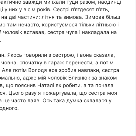
практично завжди ми їхали туди разом, наодинці
у них у вісім років. Сестрі п’ятдесят п’ять,
 на дві частини: літня та зимова. Зимова більш
мо там нечасто, користуємося тільки літньою і
 чоловік вставав, сестра чула і накладала на
.
ван. Якось говорили з сестрою, і вона сказала,
 човна, спочатку в гараж перенести, а потім
. Але потім Володя все зробив навпаки, сестра
рмально, адже мій чоловік Близнюк за знаком
ав, що пояснив Наталі як робити, а та почала
ся. Цього разу я пожартувала, що сестра моя
за це часто лаяв. Ось така думка склалася у
одного.