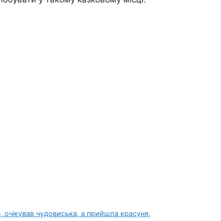
, очікував чyдовиська, а прийшла красуня,