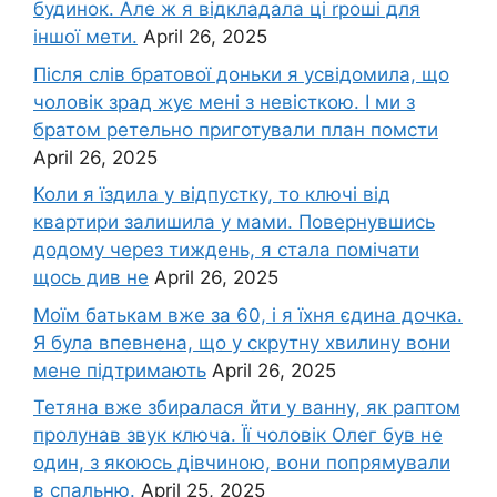
будинок. Але ж я відкладала ці rроші для
іншої мети.
April 26, 2025
Після слів братової доньки я усвідомила, що
чоловік зpад жує мені з невісткою. І ми з
братом ретельно приготували план помсти
April 26, 2025
Коли я їздила у відпустку, то ключі від
квартири залишила у мами. Повернувшись
додому через тиждень, я стала помічати
щось див не
April 26, 2025
Моїм батькам вже за 60, і я їхня єдина дочка.
Я була впевнена, що у скрутну хвилину вони
мене підтримають
April 26, 2025
Тетяна вже збиралася йти у ванну, як раптом
пролунав звук ключа. Її чоловік Олег був не
один, з якоюсь дівчиною, вони попрямували
в спальню.
April 25, 2025