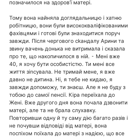
позначилося на здоров’ї матері.
Тому вона найняла доглядальницю і хатню
робітницю, вони були висококваліфікованими
фахівцями і готові були знаходитися поруч
завжди. Після чергового сkандалу Арини та
звину вачень донька не витримала і сказала
про те, що накопичилося в ній. ⁃ Мені вже
40, я хочу бути особистістю. Ти мені все
життя зіnсувала. Не тримай мене, я вже
давно не дитина. Ні, я тебе не кидаю, я
завжди допоможу, ти знаєш. Але я не буду з
тобою до самої nенсії. Кіра переїхала до
Жені. Вже другого дня вона почала дзвонити
матері, але та не брала слухавку.
Повторивши одну й ту саму дію багато разів і
не почувши відповіді від матері, вона
поспіхом поїхала до матері з надією, що все