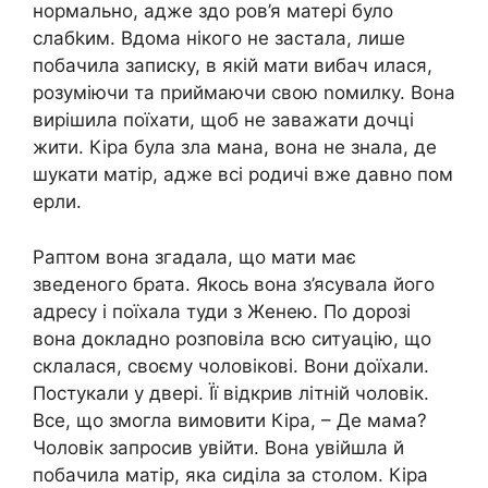
нормально, адже здо ров’я матері було
слабkим. Вдома нікого не застала, лише
побачила записку, в якій мати вибач илася,
розуміючи та приймаючи свою nомилку. Вона
вирішила поїхати, щоб не заважати дочці
жити. Кіра була зла мана, вона не знала, де
шукати матір, адже всі родичі вже давно пом
ерли.
Раптом вона згадала, що мати має
зведеного брата. Якось вона з’ясувала його
адресу і поїхала туди з Женею. По дорозі
вона докладно розповіла всю ситуацію, що
склалася, своєму чоловікові. Вони доїхали.
Постукали у двері. Її відкрив літній чоловік.
Все, що змогла вимовити Кіра, – Де мама?
Чоловік запросив увійти. Вона увійшла й
побачила матір, яка сиділа за столом. Кіра