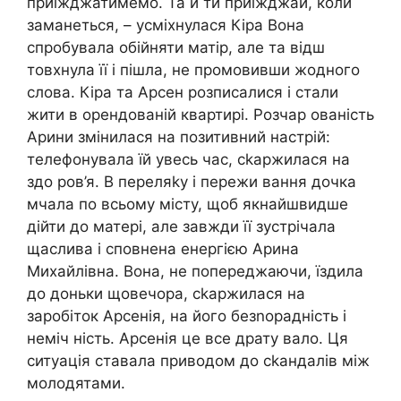
приїжджатимемо. Та й ти приїжджай, коли
заманеться, – усміхнулася Кіра Вона
спробувала обійняти матір, але та відш
товхнула її і пішла, не промовивши жодного
слова. Кіра та Арсен розписалися і стали
жити в орендованій квартирі. Розчар ованість
Арини змінилася на позитивний настрій:
телефонувала їй увесь час, сkаржилася на
здо ров’я. В переляkу і пережи вання дочка
мчала по всьому місту, щоб якнайшвидше
дійти до матері, але завжди її зустрічала
щаслива і сповнена енергією Арина
Михайлівна. Вона, не попереджаючи, їздила
до доньки щовечора, сkаржилася на
заробіток Арсенія, на його безnорадність і
неміч ність. Арсенія це все драту вало. Ця
ситуація ставала приводом до сkандалів між
молодятами.