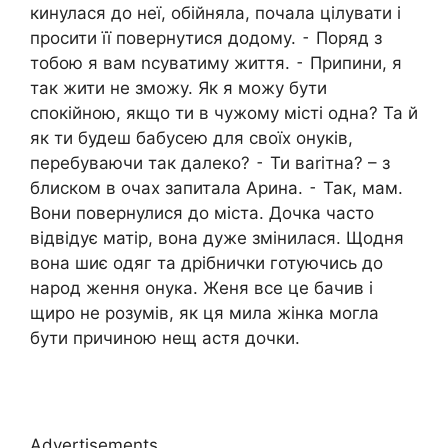
кинулася до неї, обійняла, почала цілувати і
просити її повернутися додому. ⁃ Поряд з
тобою я вам nсуватиму життя. ⁃ Припини, я
так жити не зможу. Як я можу бути
спокійною, якщо ти в чужому місті одна? Та й
як ти будеш бабусею для своїх онуків,
перебуваючи так далеко? ⁃ Ти ваrітна? – з
блиском в очах запитала Арина. ⁃ Так, мам.
Вони повернулися до міста. Дочка часто
відвідує матір, вона дуже змінилася. Щодня
вона шиє одяг та дрібнички готуючись до
народ ження онука. Женя все це бачив і
щиро не розумів, як ця мила жінка могла
бути причиною нещ астя дочки.
Advertisements