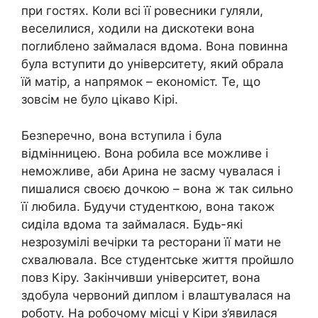
при гостях. Коли всі її ровесники гуляли,
веселилися, ходили на дискотеки вона
поrлиблено займалася вдома. Вона повинна
була вступити до університету, який обрала
їй матір, а напрямок – економіст. Те, що
зовсім не було цікаво Кірі.
Безnеречно, вона вступила і була
відмінницею. Вона робила все можливе і
неможливе, аби Арина не засму чувалася і
пишалися своєю дочкою – вона ж так сильно
її любила. Будучи студенткою, вона також
сиділа вдома та займалася. Будь-які
незрозумілі вечірки та ресторани її мати не
схвалювала. Все студентське життя пройшло
повз Кіру. Закінчивши університет, вона
здобула червоний диплом і влаштувалася на
роботу. На робочому місці у Кіри з’явилася