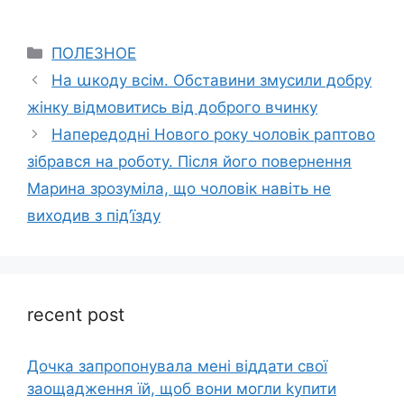
Categories
ПОЛЕЗНОЕ
На աкоду всім. Обставини змусили добру
жінку відмовитись від доброго вчинку
Напередодні Нового року чоловік раптово
зібрався на роботу. Після його повернення
Марина зрозуміла, що чоловік навіть не
виходив з під’їзду
recent post
Дочка запpопонувала мені віддати свої
заощадження їй, щоб вони могли kупити