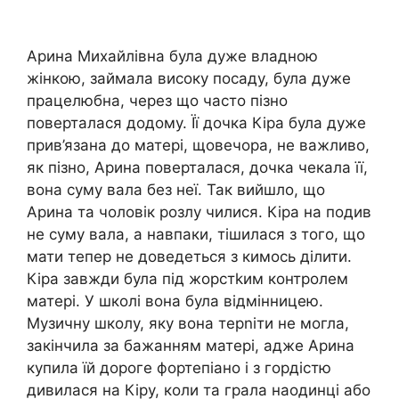
Арина Михайлівна була дуже владною
жінкою, займала високу посаду, була дуже
працелюбна, через що часто пізно
поверталася додому. Її дочка Кіра була дуже
прив’язана до матері, щовечора, не важливо,
як пізно, Арина поверталася, дочка чекала її,
вона суму вала без неї. Так вийшло, що
Арина та чоловік розлу чилися. Кіра на подив
не суму вала, а навпаки, тішилася з того, що
мати тепер не доведеться з кимось ділити.
Кіра завжди була під жорстkим контролем
матері. У школі вона була відмінницею.
Музичну школу, яку вона терnіти не могла,
закінчила за бажанням матері, адже Арина
купила їй дороге фортепіано і з гордістю
дивилася на Кіру, коли та грала наодинці або