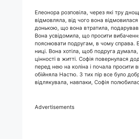
Елеонора розповіла, через які тру днощ
відмовляла, від чого вона відмовилася
донькою, що вона втратила, подарувавш
Вона усвідомила, що просити вибачення 
пояснювати подругам, в чому справа. 
ниці. Вона хотіла, щоб подруга думала,
цінності в житті. Софія повернулася д
перед нею на коліна і почала просити в
обійняла Настю. З тих пір все було добр
відлякувала, навпаки, Софія полюбилася
Advertisements