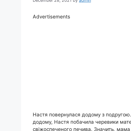
December 28, 2021
by
admin
Advertisements
Настя повернулася додому з подругою.
додому, Настя побачила черевики матер
свіжоспеченого печива. Значить, мама