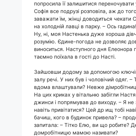
попросила її залишитися переночувати у
Софія все подрузі розповіла, аж до того
заважати їм, жінці доводиться чекати 
на холодній лавці в парку. – Ось rадина
Ну, ні, моя Настенька дуже хороша дівч
розумію. Єдине-погода не дозволяє дов
виноситься. Наступного дня Елеонора п
таємно поїхала в гості до Насті.
Зайшовши додому за допомогою ключів 
залу речі. У них був і чоловічий одяг. –
вдома влаштували? Невже дімробітниця
На цих криках у вітальню забігли Настя
джинси і попрямував до виходу. – Я не
навіть привітатися? Цей др ищ тобі наві
бачиш, кого в будинок привела? – прод
запитала: – Тітко Елю, ви що робите? 
домробітницю мамою називати?