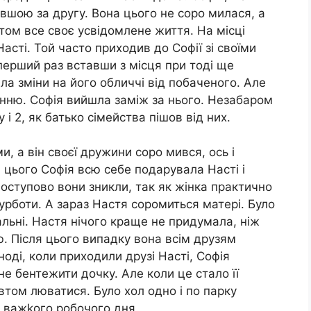
довшою за другу. Вона цього не соро милася, а
ом все своє усвідомлене життя. На місці
сті. Той часто приходив до Софії зі своїми
перший раз вставши з місця при тоді ще
ла зміни на його обличчі від побаченого. Але
анню. Софія вийшла заміж за нього. Незабаром
і 2, як батько сімейства пішов від них.
и, а він своєї дружини соро мився, ось і
 цього Софія всю себе подарувала Насті і
 поступово вони зникли, так як жінка практично
турботи. А зараз Настя соромиться матері. Було
тальні. Настя нічого краще не придумала, ніж
. Після цього випадку вона всім друзям
оді, коли приходили друзі Насті, Софія
не бентежити дочку. Але коли це стало її
том люватися. Було хол одно і по парку
ля важkого робочого дня.