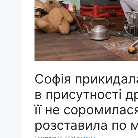
Софія прикидал
в присутності д
її не соромилас
розставила по м