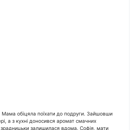
 Мама обіцяла поїхати до подруги. Зайшовши
і, а з кухні доносився аромат смачних
 зрадницьки залишилася вдома. Софія, мати