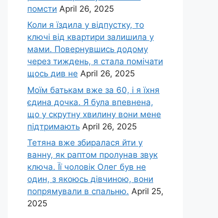
помсти
April 26, 2025
Коли я їздила у відпустку, то
ключі від квартири залишила у
мами. Повернувшись додому
через тиждень, я стала помічати
щось див не
April 26, 2025
Моїм батькам вже за 60, і я їхня
єдина дочка. Я була впевнена,
що у скрутну хвилину вони мене
підтримають
April 26, 2025
Тетяна вже збиралася йти у
ванну, як раптом пролунав звук
ключа. Її чоловік Олег був не
один, з якоюсь дівчиною, вони
попрямували в спальню.
April 25,
2025