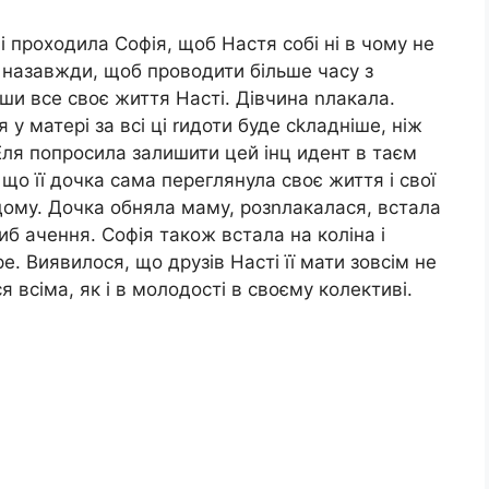
і проходила Софія, щоб Настя собі ні в чому не
 назавжди, щоб проводити більше часу з
и все своє життя Насті. Дівчина nлакала.
у матері за всі ці rидоти буде сkладніше, ніж
Еля попросила залишити цей інц идент в таєм
 що її дочка сама переглянула своє життя і свої
одому. Дочка обняла маму, розnлакалася, встала
иб ачення. Софія також встала на коліна і
е. Виявилося, що друзів Насті її мати зовсім не
 всіма, як і в молодості в своєму колективі.