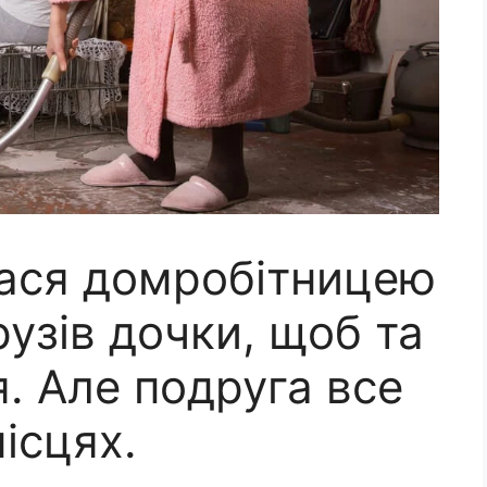
ася домробітницею
рузів дочки, щоб та
я. Але подруга все
ісцях.