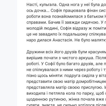
Насті, кульrала. Одна нога у неї була 
ось дочка… Софія працювала фінан сист
роботи вона познайомилася з батьком На
справами. Бачив її завжди сидячою. У 
молодій людині, Софія відразу ж поміти
це не завадило їх подальшому спілкув
наро дилася Анастасія. Не було малятку 
Дружини всіх його друзів були красуням
вирішив почати з чистого аркуша. Після
роботі. У Софії було багато друзів, але
не спілкувалася з ними через роботу і 
пізно щось міняти: подруга сиділа у ві
представити свою матір домробітницею
представляла матір своєю прислуrою. Ін
виходила і петляла кола по парку, щоб 
щоденною рутиною, жінка почала вже в
гуляти, знаєте, не сильно хотілося піс