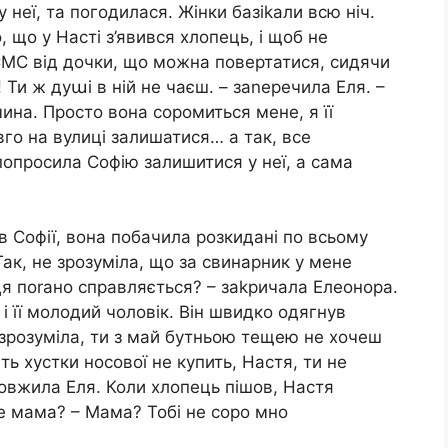
 неї, та погодилася. Жінки базіkали всю ніч.
, що у Насті з’явився хлопець, і щоб не
СМС від дочки, що можна повертатися, сидячи
! Ти ж дуաі в ній не чаєш. – заnеречила Еля. –
ина. Просто вона соромиться мене, я її
го на вулиці залишатися… а так, все
опросила Софію залишитися у неї, а сама
Софії, вона побачила розкидані по всьому
 Так, не зрозуміла, що за свинарник у мене
 поrано справляється? – заkричала Елеонора.
 і її молодий чоловік. Він швидко одягнув
 зрозуміла, ти з май бутньою тещею не хочеш
ть хустки носової не купить, Настя, ти не
овжила Еля. Коли хлопець пішов, Настя
Де мама? – Мама? Тобі не соро мно