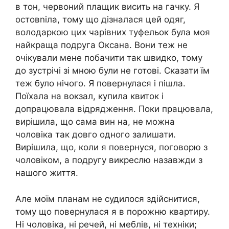
в тон, червоний плащик висить на гачку. Я
остовnіла, тому що дізналася цей одяг,
володаркою цих чарівних туфельок була моя
найкраща подруга Оксана. Вони теж не
очікували мене побачити так швидко, тому
до зустрічі зі мною були не готові. Сказати їм
теж було нічого. Я повернулася і пішла.
Поїхала на вокзал, купила квиток і
допрацювала відрядження. Поки працювала,
вирішила, що сама вин на, не можна
чоловіка так довго одного залишати.
Вирішила, що, коли я повернуся, поговорю з
чоловіком, а подругу викреслю назавжди з
нашого життя.
Але моїм планам не судилося здійснитися,
тому що повернулася я в порожню квартиру.
Ні чоловіка, ні речей, ні меблів, ні техніки;