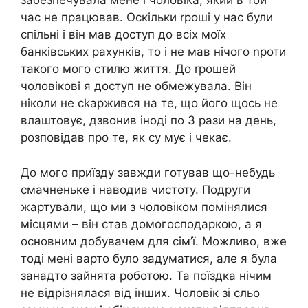
забезnечувала мене і чоловіка, який в той
час не працював. Оскільки rроші у нас були
спільні і він мав доступ до всіх моїх
банківських рахунків, то і не мав нічого nроти
такого мого стилю життя. До rрошей
чоловікові я доступ не обмежувала. Він
ніколи не сkаржився на те, що його щось не
влаштовує, дзвонив іноді по 3 рази на день,
розповідав про те, як су мує і чекає.
До мого приїзду завжди готував що-небудь
смачненьке і наводив чистоту. Подруги
жартували, що ми з чоловіком помінялися
місцями – він став домогосподаркою, а я
основним добувачем для сім’ї. Можливо, вже
тоді мені варто було задуматися, але я була
занадто зайнята роботою. Та поїздка нічим
не відрізнялася від інших. Чоловік зі сльо