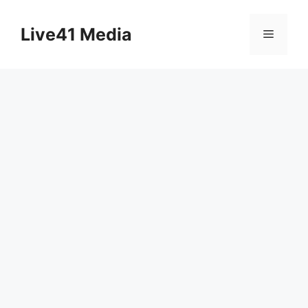
Skip
to
Live41 Media
Menu
content