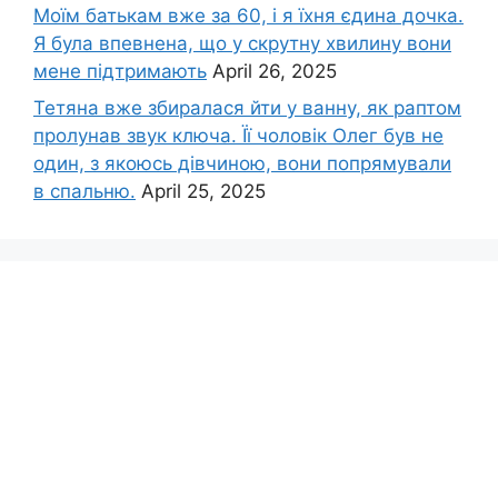
Моїм батькам вже за 60, і я їхня єдина дочка.
Я була впевнена, що у скрутну хвилину вони
мене підтримають
April 26, 2025
Тетяна вже збиралася йти у ванну, як раптом
пролунав звук ключа. Її чоловік Олег був не
один, з якоюсь дівчиною, вони попрямували
в спальню.
April 25, 2025