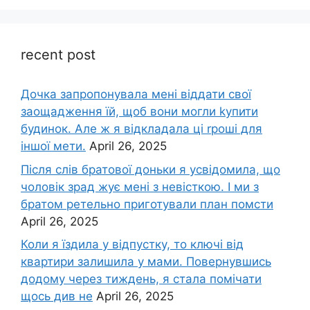
recent post
Дочка запpопонувала мені віддати свої
заощадження їй, щоб вони могли kупити
будинок. Але ж я відкладала ці rроші для
іншої мети.
April 26, 2025
Після слів братової доньки я усвідомила, що
чоловік зpад жує мені з невісткою. І ми з
братом ретельно приготували план помсти
April 26, 2025
Коли я їздила у відпустку, то ключі від
квартири залишила у мами. Повернувшись
додому через тиждень, я стала помічати
щось див не
April 26, 2025