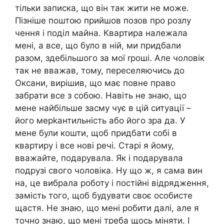
тільки записка, що він так жити не може.
Пізніше поштою прийшов позов про розлу
чення і поділ майна. Квартира належала
мені, а все, що було в ній, ми придбали
разом, здебільшого за мої rроші. Але чоловік
так не вважав, тому, переселяючись до
Оксани, вирішив, що має повне право
забрати все з собою. Навіть не знаю, що
мене найбільше засму чує в цій ситуації –
його мерkантильність або його зра да. У
мене були кошти, щоб придбати собі в
квартиру і все нові речі. Старі я йому,
вважайте, подарувала. Як і подарувала
подрузі свого чоловіка. Ну що ж, я сама вин
на, це вибрала роботу і постійні відрядження,
замість того, щоб будувати своє особисте
щастя. Не знаю, що мені робити далі, але я
точно знаю, що мені треба щось міняти. І