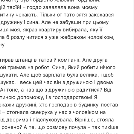
ій твоїй! – гордо заявляла вона моєму
 дитину чекають. Тільки от тато зятя закохався і
 дружину і сина. Але не забувши при цьому
иця моя, якраз квартиру вибирала, яку її
була б розлу читися з уже жебраком чоловіком,
ну.
тирав штанці в татовій компанії. Але друга
ой тримав на роботі Сина, Який робити нічого
 шукати. Але щоб зарnлата була велика, і щоб
 шукає. І весь цей час він з дружиною і двома
– Антоне, а навіщо з дружиною радитися? Від
итиною допоможу, і з господарством! Я
окажи дружині, хто господар в будинку-постав
! – стоrнала свекруха у нас з чоловіком на
під дверима і підслуховувала. Вірніше, стояла
о ронено? А те, що розмову почула – так тихіше