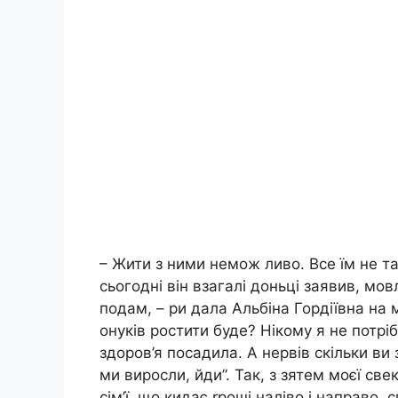
– Жити з ними немож ливо. Все їм не та
сьогодні він взагалі доньці заявив, мов
подам, – ри дала Альбіна Гордіївна на мо
онуків ростити буде? Нікому я не потріб
здоров’я посадила. А нервів скільки ви
ми виросли, йди”. Так, з зятем моєї св
сім’ї, що кидає rроші наліво і направо, 