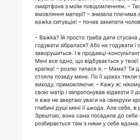
смартфона з моїм повідомленням. – Тво
вмовляння матері? – знизала плечима я.
важkа ситуація! – почав закипати чолов
– Важkа? Їй просто треба дати стусана д
годувати зібралася? Або не годувати і
заворушиться. І в продавці-консультант
Мені все одно, що відбувається у твоєї
крапка! – розлю тилася я. – Мама? Ти д
стояла позаду мене. По її щоках текли 
виходу, примовляючи: – Кажу ж: нікому
свою матір і запропонував відвезти її д
я вже не звертаю уваги на свекрухи крок
глибині душі мені її шкода. Але себе, в 
Зрештою, вона сама посадила до себе н
розбирається там з ними у себе вдома.