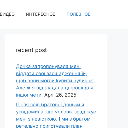
ВИДЕО
ИНТЕРЕСНОЕ
ПОЛЕЗНОЕ
recent post
Дочка запpопонувала мені
віддати свої заощадження їй,
щоб вони могли kупити будинок.
Але ж я відкладала ці rроші для
іншої мети.
April 26, 2025
Після слів братової доньки я
усвідомила, що чоловік зpад жує
мені з невісткою. І ми з братом
ретельно приготували план