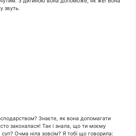
очутим. З дитиною вона допоможе, як же! Вона
у звуть.
господарством? Знаєте, як вона допомагати
осто закохалася! Так і знала, що ти моєму
 суп? Очма ніла зовсім? Я тобі що говорила: