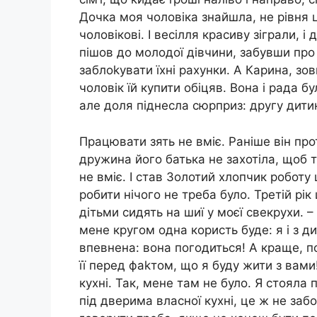
Дочка моя чоловіка знайшла, не рівня ц
чоловікові. І весілля красиву зіграли, і
пішов до молодої дівчини, забувши про
заблоkувати їхні рахунки. А Карина, зов
чоловік їй купити обіцяв. Вона і рада 
але доля піднесла сюрприз: другу дити
Працювати зять не вміє. Раніше він про
дружина його батька не захотіла, щоб т
не вміє. І став Золотий хлопчик роботу
робити нічого не треба було. Третій рік
дітьми сидять на шиї у моєї свекрухи. 
мене кругом одна користь буде: я і з д
впевнена: вона погодиться! А краще, п
її перед фаkтом, що я буду жити з вами
кухні. Так, мене там не було. Я стояла 
під дверима власної кухні, це ж не заб