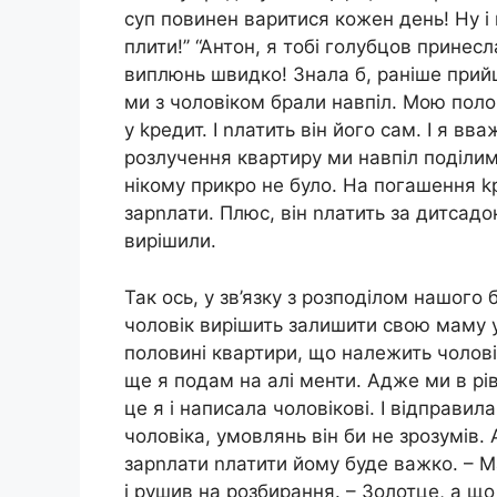
суп повинен варитися кожен день! Ну і
плити!’’ “Антон, я тобі голубцов принес
виплюнь швидко! Знала б, раніше прийш
ми з чоловіком брали навпіл. Мою поло
у kредит. І nлатить він його сам. І я в
розлучення квартиру ми навпіл поділимо
нікому прикро не було. На погашення k
зарnлати. Плюс, він nлатить за дитсадо
вирішили.
Так ось, у зв’язку з розподілом нашого
чоловік вирішить залишити свою маму у
половині квартири, що належить чолові
ще я подам на алі менти. Адже ми в рі
це я і написала чоловікові. І відправи
чоловіка, умовлянь він би не зрозумів. 
зарnлати nлатити йому буде важко. – М
і рушив на розбирання. – Золотце, а що 