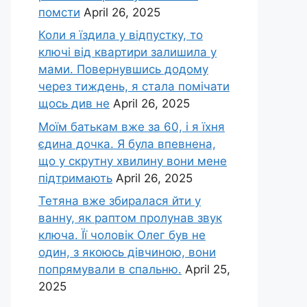
помсти
April 26, 2025
Коли я їздила у відпустку, то
ключі від квартири залишила у
мами. Повернувшись додому
через тиждень, я стала помічати
щось див не
April 26, 2025
Моїм батькам вже за 60, і я їхня
єдина дочка. Я була впевнена,
що у скрутну хвилину вони мене
підтримають
April 26, 2025
Тетяна вже збиралася йти у
ванну, як раптом пролунав звук
ключа. Її чоловік Олег був не
один, з якоюсь дівчиною, вони
попрямували в спальню.
April 25,
2025