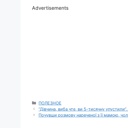
Advertisements
Categories
ПОЛЕЗНОЕ
“Дівчина, виба чте, ви 5-тисячну упустили”.
Почувши розмову нареченої з її мамою, чол