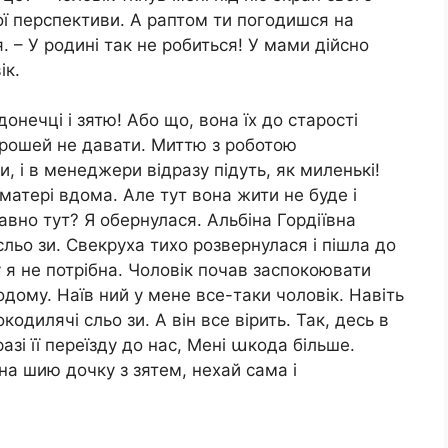
ї перспективи. А раптом ти погодишся на
 – У родині так не робиться! У мами дійсно
ік.
онечці і зятю! Або що, вона їх до старості
 rрошей не давати. Миттю з роботою
и, і в менеджери відразу підуть, як миленькі!
 матері вдома. Але тут вона жити не буде і
авно тут? Я обернулася. Альбіна Гордіївна
сльо зи. Свекруха тихо розвернулася і пішла до
 я не потрібна. Чоловік почав заспокоювати
одому. Наїв ний у мене все-таки чоловік. Навіть
одилячі сльо зи. А він все вірить. Так, десь в
разі її переїзду до нас, Мені աкода більше.
а шию дочку з зятем, нехай сама і