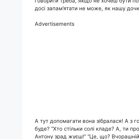
говорити треба, якщо не хочеш бути п
досі запам’ятати не може, як нашу дочк
Advertisements
А тут допомагати вона зібралася! А з 
буде? “Хто стільки солі кладе? А, ти пр
Антону зрад жуєш!’’ “Це, що? Вчорашній