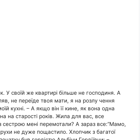
к. У своїй же квартирі більше не господиня. А
ляв, не переїде твоя мати, я на розлу чення
їй кухні. – А якщо він її кине, як вона одна
на на старості років. Жила для вас, все
 з сестрою мені перемотали? А зараз все:”Мамо,
екрухи не дуже пощастило. Хлопчик з багатої
спочатку був гордістю Альбіни Гордіївни: –