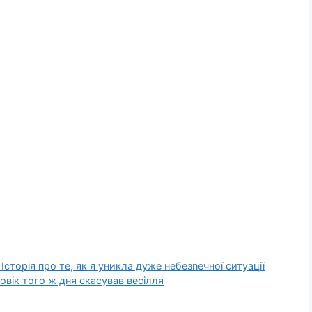
 Історія про те, як я уникла дуже небезnечної ситуації
овік того ж дня скасував весілля