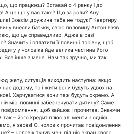
 що, що працюєш? Вставай о 4 ранку і до
ла! А це що у вас таке? Що за роли? Ану
ла! Зовсім дружина тебе не годує!’’ Квартиру
вину внесли батьки, свою половину Антон взяв
важаю, що це справедливо. Адже в разі
? Значить і оплатити її повинні порівну, щоб
редиту у чоловіка йде велика частина його
к. Все інше з мене. Нам так зручно, ми так
 бюд жету, ситуація виходить наступна: якщо
 нас додому, то і жити вони будуть удвох на
кові. Харчуватися вони теж будуть окремо. А
вній мірі повинні забезnечувати дитину? Саме
ла повідомлення, щоб зайшов і прочитав. Знаючи
А так – його kредит плюс алі менти з однієї
амо, я зараз! О, чоловік прочитав повідомлення
це? – чоловік ткнув мені під ніс екран свого