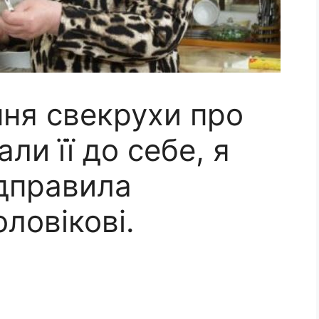
ня свекрухи про
ли її до себе, я
дправила
ловікові.