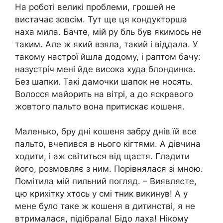
На роботі великі проблеми, грошей не
вистачає зовсім. Тут ще ця кондукторша
наха мила. Бачте, мій ру бль був якимось не
таким. Але ж який взяла, такий і віддала. У
такому настрої йшла додому, і раптом бачу:
назустріч мені йде висока худа блондинка.
Без шапки. Такі дамочки шапок не носять.
Волосся майорить на вітрі, а до яскравого
жовтого пальто вона притискає кошеня.
Маленько, бру дні кошеня забру днів їй все
пальто, вчепився в нього кігтями. А дівчина
ходити, і аж світиться від щастя. Гладити
його, розмовляє з ним. Порівнялася зі мною.
Помітила мій пильний погляд. – Виявляєте,
цю крихітку хтось у смі тник викинув! А у
мене було таке ж кошеня в дитинстві, я не
втрималася, підібрала! Бідо лаха! Нікому