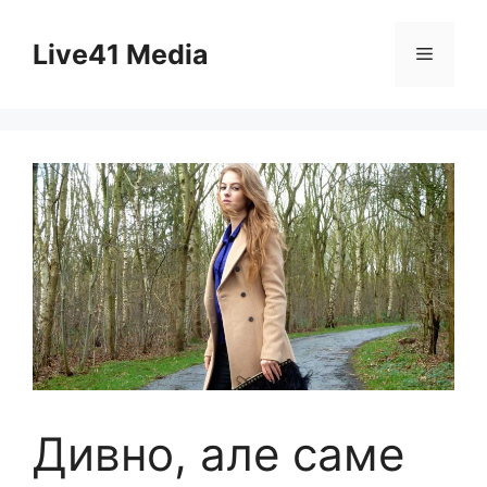
Skip
to
Live41 Media
Menu
content
Дивно, але саме