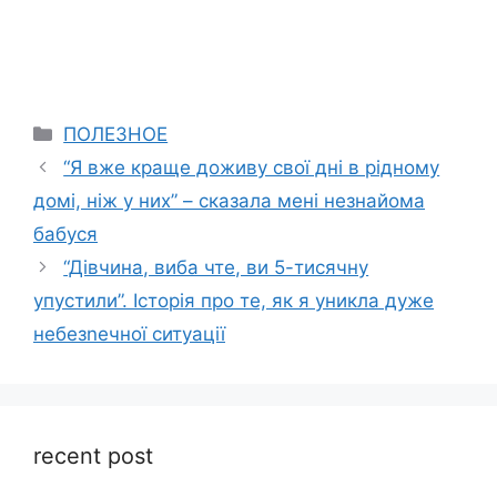
Categories
ПОЛЕЗНОЕ
“Я вже краще доживу свої дні в рідному
домі, ніж у них” – сказала мені незнайома
бабуся
“Дівчина, виба чте, ви 5-тисячну
упустили”. Історія про те, як я уникла дуже
небезnечної ситуації
recent post