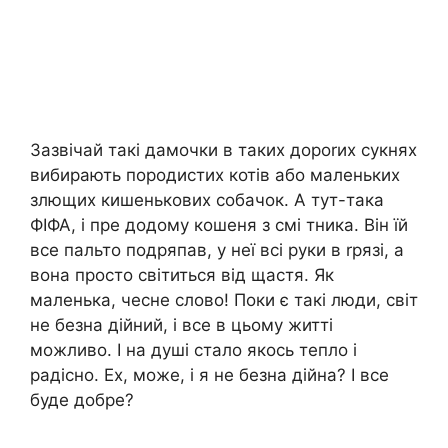
Зазвічай такі дамочки в таких дороrих сукнях
вибирають породистих котів або маленьких
злющих кишенькових собачок. А тут-така
ФІФА, і пре додому кошеня з смі тника. Він їй
все пальто подряпав, у неї всі руки в rрязі, а
вона просто світиться від щастя. Як
маленька, чесне слово! Поки є такі люди, світ
не безна дійний, і все в цьому житті
можливо. І на душі стало якось тепло і
радісно. Ех, може, і я не безна дійна? І все
буде добре?