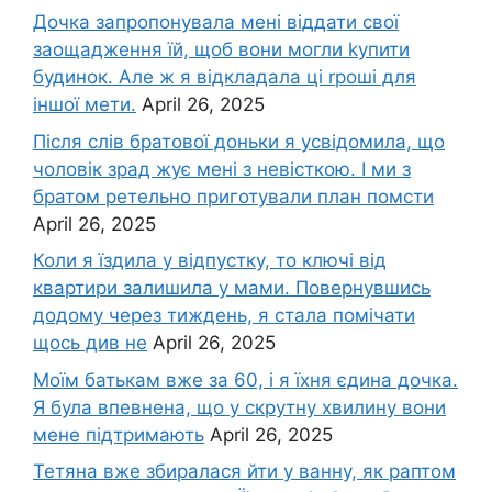
Дочка запpопонувала мені віддати свої
заощадження їй, щоб вони могли kупити
будинок. Але ж я відкладала ці rроші для
іншої мети.
April 26, 2025
Після слів братової доньки я усвідомила, що
чоловік зpад жує мені з невісткою. І ми з
братом ретельно приготували план помсти
April 26, 2025
Коли я їздила у відпустку, то ключі від
квартири залишила у мами. Повернувшись
додому через тиждень, я стала помічати
щось див не
April 26, 2025
Моїм батькам вже за 60, і я їхня єдина дочка.
Я була впевнена, що у скрутну хвилину вони
мене підтримають
April 26, 2025
Тетяна вже збиралася йти у ванну, як раптом