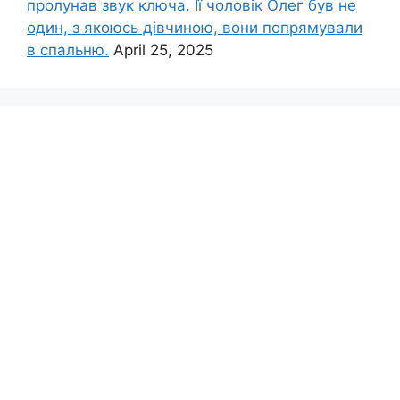
пролунав звук ключа. Її чоловік Олег був не
один, з якоюсь дівчиною, вони попрямували
в спальню.
April 25, 2025