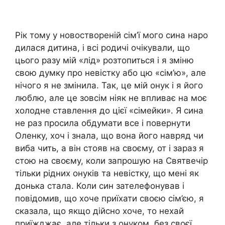
Рік тому у новоствореній сім’ї мого сина наро
дилася дитина, і всі родичі очікували, що
цього разу мій «лід» розтопиться і я зміню
свою думку про невістку або цю «сім’ю», але
нічого я не змінила. Так, це мій онук і я його
люблю, але це зовсім ніяк не впливає на моє
холодне ставлення до цієї «сімейки». Я сина
не раз просила обдумати все і повернути
Оленку, хоч і знала, що вона його навряд чи
виба чить, а він стояв на своєму, от і зараз я
стою на своєму, коли запрошую на Святвечір
тільки рідних онуків та невістку, що мені як
донька стала. Коли син зателефонував і
повідомив, що хоче приїхати своєю сім’єю, я
сказала, що якщо дійсно хоче, то нехай
приїжджає, але тільки з онуком, без своєї