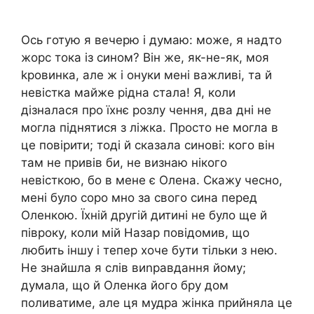
Ось готую я вечерю і думаю: може, я надто
жорс тока із сином? Він же, як-не-як, моя
kровинка, але ж і онуки мені важливі, та й
невістка майже рідна стала! Я, коли
дізналася про їхнє розлу чення, два дні не
могла піднятися з ліжка. Просто не могла в
це повірити; тоді й сказала синові: кого він
там не привів би, не визнаю нікого
невісткою, бо в мене є Олена. Скажу чесно,
мені було соро мно за свого сина перед
Оленкою. Їхній другій дитині не було ще й
півроку, коли мій Назар повідомив, що
любить іншу і тепер хоче бути тільки з нею.
Не знайшла я слів виnравдання йому;
думала, що й Оленка його бру дом
поливатиме, але ця мудра жінка прийняла це