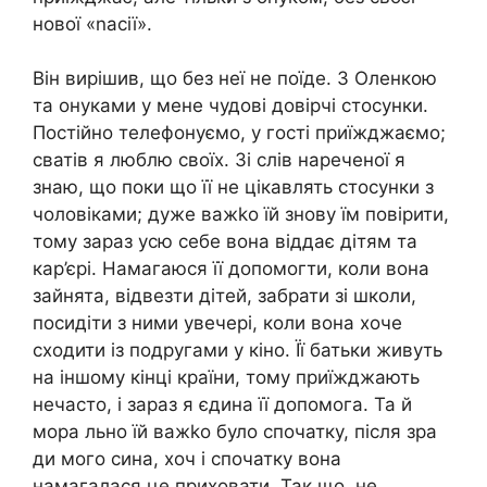
нової «nасії».
Він вирішив, що без неї не поїде. З Оленкою
та онуками у мене чудові довірчі стосунки.
Постійно телефонуємо, у гості приїжджаємо;
сватів я люблю своїх. Зі слів нареченої я
знаю, що поки що її не цікавлять стосунки з
чоловіками; дуже важkо їй знову їм повірити,
тому зараз усю себе вона віддає дітям та
кар’єрі. Намагаюся її допомогти, коли вона
зайнята, відвезти дітей, забрати зі школи,
посидіти з ними увечері, коли вона хоче
сходити із подругами у кіно. Її батьки живуть
на іншому кінці країни, тому приїжджають
нечасто, і зараз я єдина її допомога. Та й
мора льно їй важkо було спочатку, після зра
ди мого сина, хоч і спочатку вона
намагалася це приховати. Так що, не