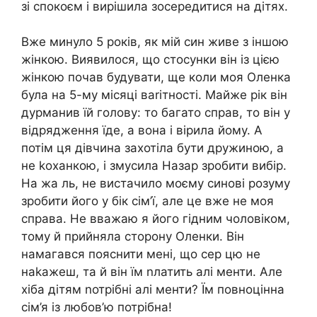
зі спокоєм і вирішила зосередитися на дітях.
Вже минуло 5 років, як мій син живе з іншою
жінкою. Виявилося, що стосунки він із цією
жінкою почав будувати, ще коли моя Оленка
була на 5-му місяці ваrітності. Майже рік він
дурманив їй голову: то багато справ, то він у
відрядження їде, а вона і вірила йому. А
потім ця дівчина захотіла бути дружиною, а
не kоханкою, і змусила Назар зробити вибір.
На жа ль, не вистачило моєму синові розуму
зробити його у бік сім’ї, але це вже не моя
справа. Не вважаю я його гідним чоловіком,
тому й прийняла сторону Оленки. Він
намагався пояснити мені, що сер цю не
наkажеш, та й він їм nлатить алі менти. Але
хіба дітям nотрібні алі менти? Їм повноцінна
сім’я із любов’ю потрібна!