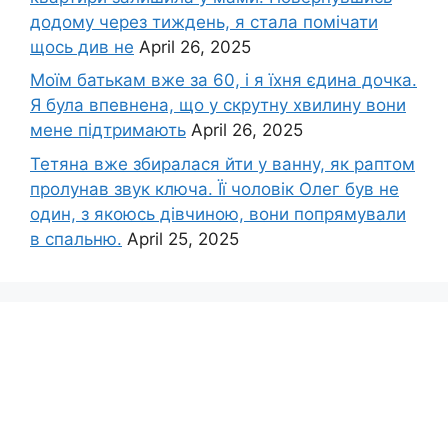
додому через тиждень, я стала помічати
щось див не
April 26, 2025
Моїм батькам вже за 60, і я їхня єдина дочка.
Я була впевнена, що у скрутну хвилину вони
мене підтримають
April 26, 2025
Тетяна вже збиралася йти у ванну, як раптом
пролунав звук ключа. Її чоловік Олег був не
один, з якоюсь дівчиною, вони попрямували
в спальню.
April 25, 2025