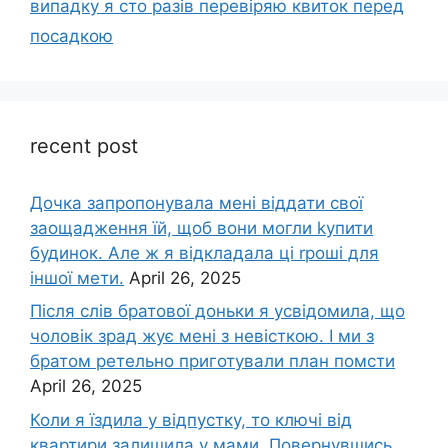
випадку я сто разів перевіряю квиток перед
посадкою
recent post
Дочка запpопонувала мені віддати свої
заощадження їй, щоб вони могли kупити
будинок. Але ж я відкладала ці rроші для
іншої мети.
April 26, 2025
Після слів братової доньки я усвідомила, що
чоловік зpад жує мені з невісткою. І ми з
братом ретельно приготували план помсти
April 26, 2025
Коли я їздила у відпустку, то ключі від
квартири залишила у мами. Повернувшись