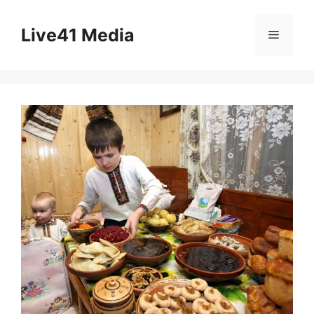
Skip
to
Live41 Media
Menu
content