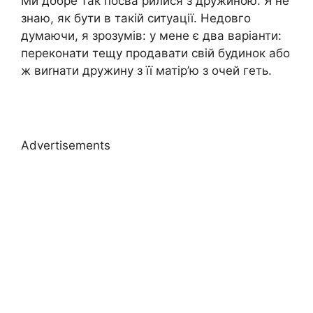
Ми добре так посва рилися з дружиною. Я не
знаю, як бути в такій ситуації. Недовго
думаючи, я зрозумів: у мене є два варіанти:
переконати тещу продавати свій будинок або
ж виrнати дружину з її матір’ю з очей геть.
Advertisements