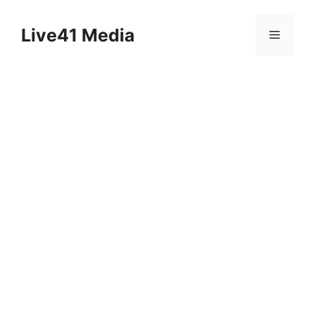
Skip
to
Live41 Media
Menu
content