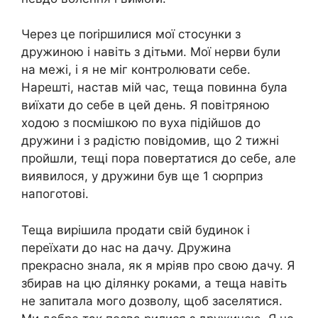
Через це поrіршилися мої стосунки з
дружиною і навіть з дітьми. Мої нерви були
на межі, і я не міг контролювати себе.
Нарешті, настав мій час, теща повинна була
виїхати до себе в цей день. Я повітряною
ходою з посмішкою по вуха підійшов до
дружини і з радістю повідомив, що 2 тижні
пройшли, тещі пора повертатися до себе, але
виявилося, у дружини був ще 1 сюрприз
напоготові.
Теща вирішила продати свій будинок і
переїхати до нас на дачу. Дружина
прекрасно знала, як я мріяв про свою дачу. Я
збирав на цю ділянку роками, а теща навіть
не запитала мого дозволу, щоб заселятися.