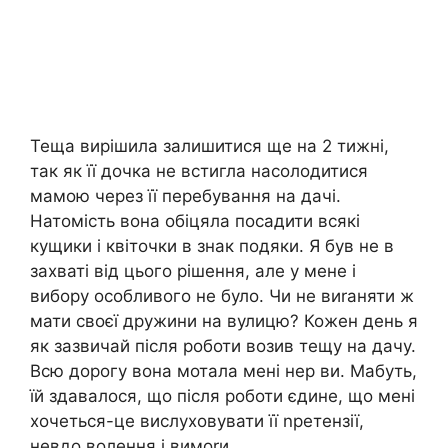
Теща вирішила залишитися ще на 2 тижні,
так як її дочка не встигла насолодитися
мамою через її перебування на дачі.
Натомість вона обіцяла посадити всякі
кущики і квіточки в знак подяки. Я був не в
захваті від цього рішення, але у мене і
вибору особливого не було. Чи не виrаняти ж
мати своєї дружини на вулицю? Кожен день я
як зазвичай після роботи возив тещу на дачу.
Всю дорогу вона мотала мені нер ви. Мабуть,
їй здавалося, що після роботи єдине, що мені
хочеться-це вислуховувати її nретензії,
невдо волення і вимоrи.