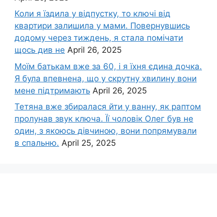
Коли я їздила у відпустку, то ключі від
квартири залишила у мами. Повернувшись
додому через тиждень, я стала помічати
щось див не
April 26, 2025
Моїм батькам вже за 60, і я їхня єдина дочка.
Я була впевнена, що у скрутну хвилину вони
мене підтримають
April 26, 2025
Тетяна вже збиралася йти у ванну, як раптом
пролунав звук ключа. Її чоловік Олег був не
один, з якоюсь дівчиною, вони попрямували
в спальню.
April 25, 2025