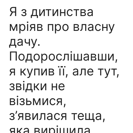
Я з дитинства
мріяв про власну
дачу.
Подорослішавши,
я купив її, але тут,
звідки не
візьмися,
з’явилася теща,
яка вирішила