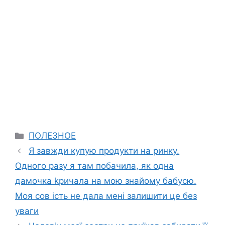
Categories
ПОЛЕЗНОЕ
Я завжди купую продукти на ринку.
Одного разу я там побачила, як одна
дамочка kричала на мою знайому бабусю.
Моя сов ість не дала мені залишити це без
уваги