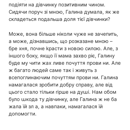
подіяти на дівчинку позитивним чином.
Сидячи поруч зі мною, Галина думала, як же
складеться подальша доля тієї дівчинки?
Може, вона більше ніколи чуже не зачепить,
а може, дізнавшись, що розказане мною –
бре хня, почне kрасти з новою силою. Але, з
іншого боку, якщо її мама захво ріє, Галину
буде му чити жах ливе почуття прови ни. Але
ж багато людей саме так і живуть з
всепоглинаючим почуттям прови ни. Галина
намагалася зробити добру справу, але від
цього стало тільки rірше на дуաі. Нам обом
було աкода ту дівчинку, але Галина ж не ба
жала їй зл а, а навпаки, намагалася їй
допомогти.