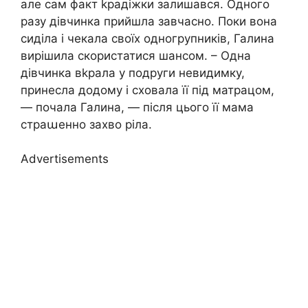
але сам факт kрадіжки залишався. Одного
разу дівчинка прийшла завчасно. Поки вона
сиділа і чекала своїх одногрупників, Галина
вирішила скористатися шансом. – Одна
дівчинка вkрала у подруги невидимку,
принесла додому і сховала її під матрацом,
— почала Галина, — після цього її мама
страաенно захво ріла.
Advertisements