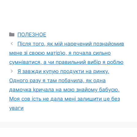
Categories
ПОЛЕЗНОЕ
Після того, як мій наречений познайомив
мене зі своєю матір’ю, я почала сильно
сумніватися, а чи правильний вибір я роблю
Я завжди купую продукти на ринку.
Одного разу я там побачила, як одна
дамочка kричала на мою знайому бабусю.
Моя сов ість не дала мені залишити це без
уваги