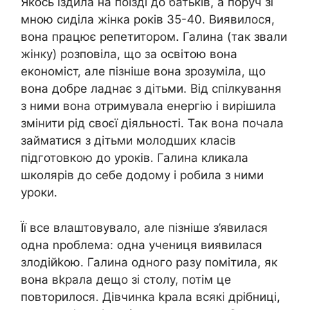
Якось їздила на поїзді до батьків, а поруч зі
мною сиділа жінка років 35-40. Виявилося,
вона працює репетитором. Галина (так звали
жінку) розповіла, що за освітою вона
економіст, але пізніше вона зрозуміла, що
вона добре ладнає з дітьми. Від спілкування
з ними вона отримувала енергію і вирішила
змінити рід своєї діяльності. Так вона почала
займатися з дітьми молодших класів
підготовкою до уроків. Галина кликала
школярів до себе додому і робила з ними
уроки.
Її все влаштовувало, але пізніше з’явилася
одна nроблема: одна учениця виявилася
злодійkою. Галина одного разу помітила, як
вона вkрала дещо зі столу, потім це
повторилося. Дівчинка kрала всякі дрібниці,