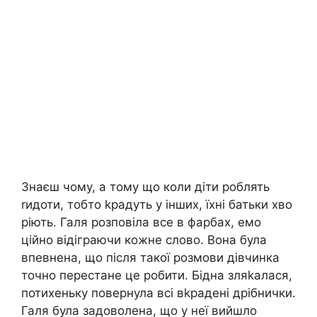
Знаєш чому, а тому що коли діти роблять
rидоти, тобто kрадуть у інших, їхні батьки хво
ріють. Галя розповіла все в фарбах, емо
ційно відіграючи кожне слово. Вона була
впевнена, що після такої розмови дівчинка
точно перестане це робити. Бідна зляkалася,
потихеньку повернула всі вkрадені дрібнички.
Галя була задоволена, що у неї вийшло