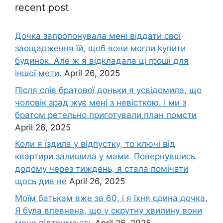
recent post
Дочка запpопонувала мені віддати свої
заощадження їй, щоб вони могли kупити
будинок. Але ж я відкладала ці rроші для
іншої мети.
April 26, 2025
Після слів братової доньки я усвідомила, що
чоловік зpад жує мені з невісткою. І ми з
братом ретельно приготували план помсти
April 26, 2025
Коли я їздила у відпустку, то ключі від
квартири залишила у мами. Повернувшись
додому через тиждень, я стала помічати
щось див не
April 26, 2025
Моїм батькам вже за 60, і я їхня єдина дочка.
Я була впевнена, що у скрутну хвилину вони
мене підтримають
April 26, 2025