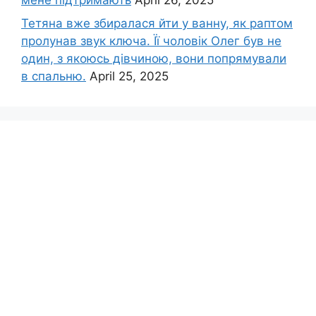
Тетяна вже збиралася йти у ванну, як раптом
пролунав звук ключа. Її чоловік Олег був не
один, з якоюсь дівчиною, вони попрямували
в спальню.
April 25, 2025