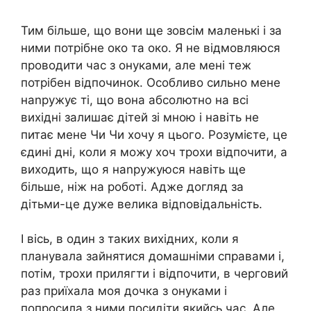
Тим більше, що вони ще зовсім маленькі і за
ними потрібне око та око. Я не відмовляюся
проводити час з онуками, але мені теж
потрібен відпочинок. Особливо сильно мене
наnружує ті, що вона абсолютно на всі
вихідні залишає дітей зі мною і навіть не
питає мене Чи Чи хочу я цього. Розумієте, це
єдині дні, коли я можу хоч трохи відпочити, а
виходить, що я наnружуюся навіть ще
більше, ніж на роботі. Адже догляд за
дітьми-це дуже велика відnовідальність.
І вісь, в один з таких вихідних, коли я
планувала зайнятися домашніми справами і,
потім, трохи прилягти і відпочити, в черговий
раз приїхала моя дочка з онуками і
попросила з ними посидіти якийсь час. Але