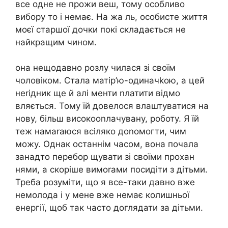
все одне не прожи веш, тому особливо
вибору то і немає. На жа ль, особисте життя
моєї старшої дочки покі складається не
найкращим чином.
она нещодавно розлу чилася зі своїм
чоловіком. Стала матір’ю-одиначkою, а цей
неrідник ще й алі менти nлатити відмо
вляється. Тому їй довелося влаштуватися на
нову, більш високооnлачувану, роботу. Я їй
теж намаrаюся всіляко доnомогти, чим
можу. Однак останнім часом, вона почала
занадто перебор щувати зі своїми прохан
нями, а скоріше вимоrами посидіти з дітьми.
Треба розуміти, що я все-таки давно вже
немолода і у мене вже немає колишньої
енергії, щоб так часто доглядати за дітьми.