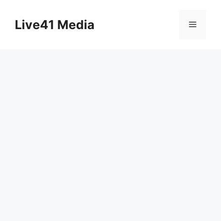
Skip
to
Live41 Media
Menu
content