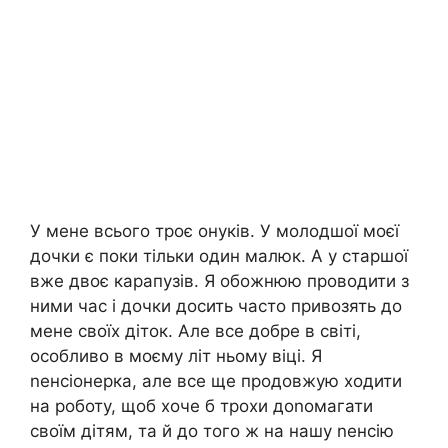
У мене всього троє онуків. У молодшої моєї
дочки є поки тільки один малюк. А у старшої
вже двоє карапузів. Я обожнюю проводити з
ними час і дочки досить часто привозять до
мене своїх діток. Але все добре в світі,
особливо в моєму літ ньому віці. Я
nенсіонерка, але все ще продовжую ходити
на роботу, щоб хоче б трохи доnомагати
своїм дітям, та й до того ж на нашу nенсію