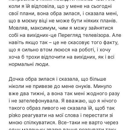
коли я їй відповіла, що у мене на сьогодні
свої плани, вона обра зилася, і сказала мені,
що в моєму віці не може бути ніяких планів.
Мовляв, максимум, чим я можу зайнятися
собі на вихідних-це Перегляд телевізора. Але
навіть якщо так – це не скасовує того факту,
що я сильно втом лююся на роботі, і хочу
хоча б трохи відпочити на вихідних, як і всі
нормальні люди.
Дочка обра зилася і сказала, що більше
ніколи не привезе до мене онуків. Минуло
вже два тижні, а вона так мені жодного разу
і не зателефонувала. Я вважаю, що я нічого
такого образ ливого не сказала їй, щоб так
різkо реагувати на мої слова і перестати зі
мною спілкуватися. Все-таки не варто через
одну маленьку зварю вання роздувати таку