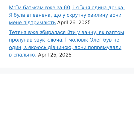
Моїм батькам вже за 60, і я їхня єдина дочка.
Я була впевнена, що у скрутну хвилину вони
мене підтримають
April 26, 2025
Тетяна вже збиралася йти у ванну, як раптом
пролунав звук ключа. Її чоловік Олег був не
один, з якоюсь дівчиною, вони попрямували
в спальню.
April 25, 2025