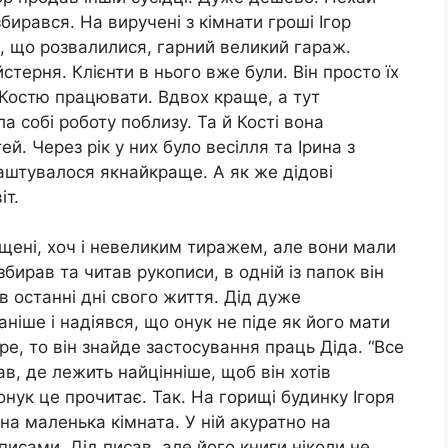
бирався. На виручені з кімнати гроші Ігор
їв, що розвалилися, гарний великий гараж.
стерня. Клієнти в нього вже були. Він просто їх
 Костю працювати. Вдвох краще, а тут
 собі роботу поблизу. Та й Кості вона
й. Через рік у них було весілля та Ірина з
лаштувалося якнайкраще. А як же дідові
іт.
ущені, хоч і невеликим тиражем, але вони мали
збирав та читав рукописи, в одній із папок він
в останні дні свого життя. Дід дуже
ніше і надіявся, що онук не піде як його мати
е, то він знайде застосування праць Діда. “Все
сав, де лежить найцінніше, щоб він хотів
онук це прочитає. Так. На горищі будинку Ігоря
на маленька кімната. У ній акуратно на
исами. Дід писав, але його книги ніколи не