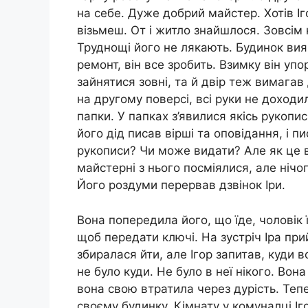
на себе. Дуже добрий майстер. Хотів Іг
візьмеш. От і житло знайшлося. Зовсім 
Труднощі його не лякають. Будинок вия
ремонт, він все зробить. Взимку він уп
зайнятися зовні, та й двір теж вимага
на другому поверсі, всі руки не доходил
папки. У папках з’явилися якісь рукописи
його дід писав вірші та оповідання, і п
рукописи? Чи може видати? Але як це в
майстерні з нього посміялися, але нічог
Його роздуми перервав дзвінок Іри.
Вона попередила його, що їде, чоловік ї
щоб передати ключі. На зустріч Іра пр
збиралася йти, але Ігор запитав, куди в
не було куди. Не було в неї нікого. Вона
вона свою втратила через дурість. Тепе
своєму будинку. Кімнату у комуналці Іг