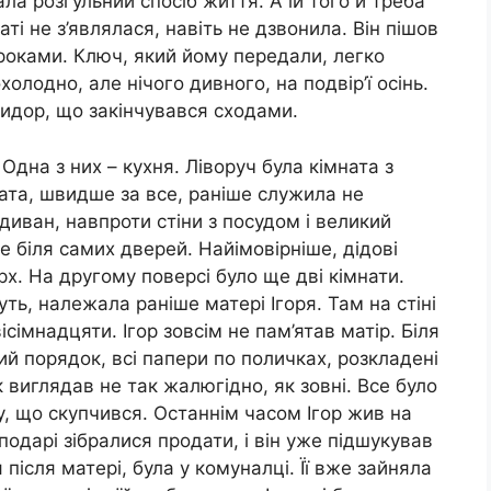
ала розгульний спосіб життя. А їй того й треба
аті не з’являлася, навіть не дзвонила. Він пішов
кроками. Ключ, який йому передали, легко
олодно, але нічого дивного, на подвір’ї осінь.
ридор, що закінчувався сходами.
Одна з них – кухня. Ліворуч була кімната з
мната, швидше за все, раніше служила не
диван, навпроти стіни з посудом і великий
 біля самих дверей. Найімовірніше, дідові
х. На другому поверсі було ще дві кімнати.
уть, належала раніше матері Ігоря. Там на стіні
ісімнадцяти. Ігор зовсім не пам’ятав матір. Біля
ний порядок, всі папери по поличках, розкладені
к виглядав не так жалюгідно, як зовні. Все було
у, що скупчився. Останнім часом Ігор жив на
подарі зібралися продати, і він уже підшукував
 після матері, була у комуналці. Її вже зайняла