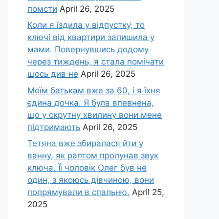
помсти
April 26, 2025
Коли я їздила у відпустку, то
ключі від квартири залишила у
мами. Повернувшись додому
через тиждень, я стала помічати
щось див не
April 26, 2025
Моїм батькам вже за 60, і я їхня
єдина дочка. Я була впевнена,
що у скрутну хвилину вони мене
підтримають
April 26, 2025
Тетяна вже збиралася йти у
ванну, як раптом пролунав звук
ключа. Її чоловік Олег був не
один, з якоюсь дівчиною, вони
попрямували в спальню.
April 25,
2025