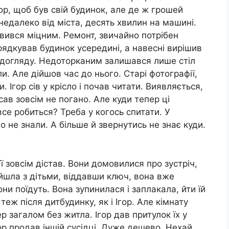
ор, щоб був свій будинок, але де ж грошей
недалеко від міста, десять хвилин на машині.
вився міцним. Ремонт, звичайно потрібен
орядкував будинок усередині, а навесні вирішив
в догляду. Недоторканим залишався лише стіл
и. Але дійшов час до нього. Старі фотографії,
. Ігор сів у крісло і почав читати. Виявляється,
исав зовсім не погано. Але куди тепер ці
се робиться? Треба у когось спитати. У
о не знали. А більше й звернутись не знає куди.
ї зовсім дістав. Вони домовилися про зустріч,
ийшла з дітьми, віддавши ключ, вона вже
они поїдуть. Вона зупинилася і заплакала, йти їй
 теж після дитбудинку, як і Ігор. Але кімнату
р загалом без житла. Ігор дав притулок їх у
ор продав іншій сусідці. Дуже дешево. Нехай