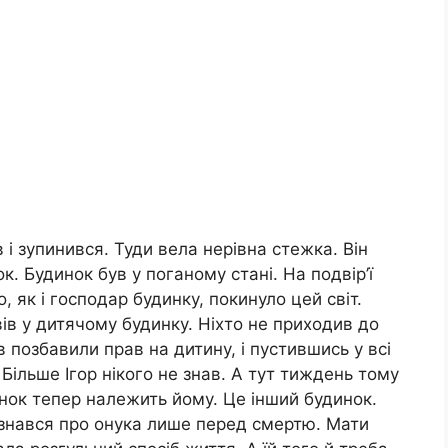
в і зупинився. Туди вела нерівна стежка. Він
к. Будинок був у поганому стані. На подвір’ї
 як і господар будинку, покинуло цей світ.
вів у дитячому будинку. Ніхто не приходив до
в позбавили прав на дитину, і пустившись у всі
. Більше Ігор нікого не знав. А тут тиждень тому
динок тепер належить йому. Це інший будинок.
 дізнався про онука лише перед смертю. Мати