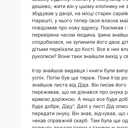
дешево, жити він у цьому клопнику не з
збудував у дворі, на місці старих сара
Нарешті, у нього тепер своя власна май
повідомив про нову адресу. Покликав і
перевірена часом людина. Ірина знайшла
сподобалася, не зупинили його двоє діте
дітьми переїхали до Кості. Все в них в
рукописи? Вони таки знайшли вихід у св
Ігор знайшов видавця і книги були вип
успіх. Потім був ще тираж. Поки Ігор ро
знайшов листа від Діда. Він писав його 
переживав, що не дізнався про онука ра
кривою доріжкою. А якщо все буде добр
буде добре, Діду”. Далі у листі Дід опи
передати онуку. Він знав, відчував, що 
чекав справжній скарб. Там була ще од
полицях лежали папки з такими ж рукоп