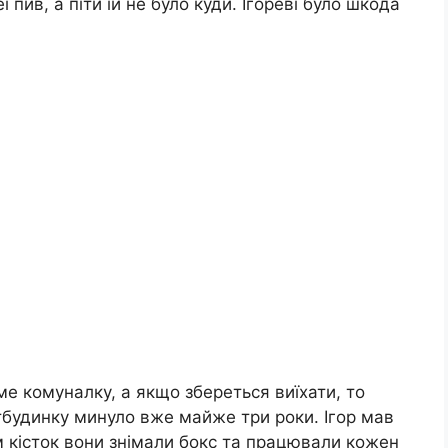
ї пив, а піти їй не було куди. Ігореві було шкода
е комуналку, а якщо збереться виїхати, то
итбудинку минуло вже майже три роки. Ігор мав
м кісток вони знімали бокс та працювали кожен