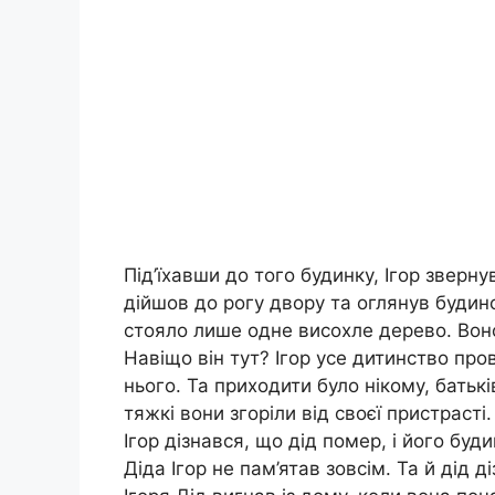
Під’їхавши до того будинку, Ігор зверну
дійшов до рогу двору та оглянув будино
стояло лише одне висохле дерево. Воно,
Навіщо він тут? Ігор усе дитинство про
нього. Та приходити було нікому, батькі
тяжкі вони згоріли від своєї пристрасті
Ігор дізнався, що дід помер, і його бу
Діда Ігор не пам’ятав зовсім. Та й дід