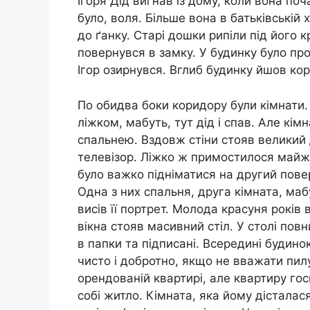
Ігоря Дід вигнав із дому, коли вона поч
було, воля. Більше вона в батьківській х
до ґанку. Старі дошки рипіли під його 
повернувся в замку. У будинку було прох
Ігор озирнувся. Вглиб будинку йшов ко
По обидва боки коридору були кімнати. 
ліжком, мабуть, тут дід і спав. Але кі
спальнею. Вздовж стіни стояв великий 
телевізор. Ліжко ж примостилося майже
було важко підніматися на другий повер
Одна з них спальня, друга кімната, маб
висів її портрет. Молода красуня років в
вікна стояв масивний стіл. У столі пов
в папки та підписані. Всередині будино
чисто і добротно, якщо не вважати пил
орендованій квартирі, але квартиру гос
собі житло. Кімната, яка йому дісталася