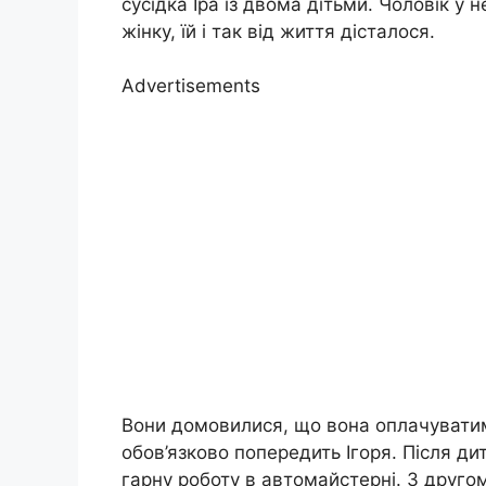
сусідка Іра із двома дітьми. Чоловік у не
жінку, їй і так від життя дісталося.
Advertisements
Вони домовилися, що вона оплачуватим
обов’язково попередить Ігоря. Після д
гарну роботу в автомайстерні. З друго