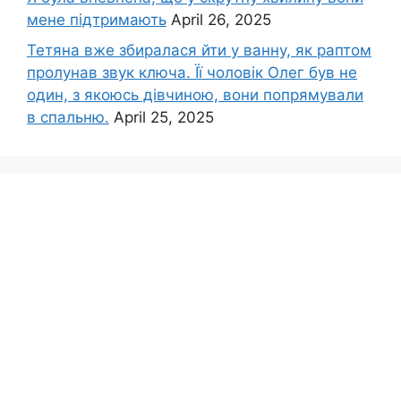
мене підтримають
April 26, 2025
Тетяна вже збиралася йти у ванну, як раптом
пролунав звук ключа. Її чоловік Олег був не
один, з якоюсь дівчиною, вони попрямували
в спальню.
April 25, 2025