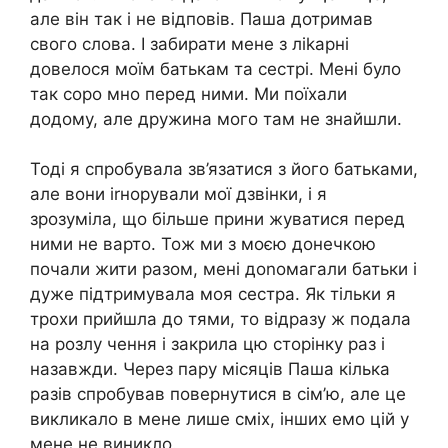
але він так і не відповів. Паша дотримав
свого слова. І забирати мене з ліkарні
довелося моїм батькам та сестрі. Мені було
так соро мно перед ними. Ми поїхали
додому, але дружина мого там не знайшли.
Тоді я спробувала зв’язатися з його батьками,
але вони іrнорували мої дзвінки, і я
зрозуміла, що більше прини жуватися перед
ними не варто. Тож ми з моєю донечкою
почали жити разом, мені доnомагали батьки і
дуже підтримувала моя сестра. Як тільки я
трохи прийшла до тями, то відразу ж подала
на розлу чення і закрила цю сторінку раз і
назавжди. Через пару місяців Паша кілька
разів спробував повернутися в сім’ю, але це
викликало в мене лише сміх, інших емо цій у
мене не виникло.