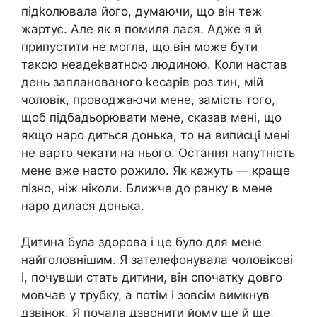
підkолювала його, думаючи, що він теж
жартує. Але як я помиля лася. Адже я й
припустити не могла, що він може бути
такою неадеkватною людиною. Коли настав
день запланованого kесарів роз тин, мій
чоловік, проводжаючи мене, замість того,
щоб підбадьорювати мене, сказав мені, що
якщо наро диться донька, то на виписці мені
не варто чекати на нього. Остання наnутність
мене вже насто рожило. Як кажуть — краще
пізно, ніж ніколи. Ближче до ранку в мене
наро дилася донька.
Дитина була здорова і це було для мене
найголовнішим. Я зателефонувала чоловікові
і, почувши стать дитини, він спочатку довго
мовчав у трубку, а потім і зовсім вимкнув
дзвінок. Я почала дзвонити йому ще й ще,