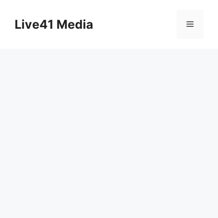
Skip
to
Live41 Media
Menu
content