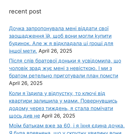
recent post
Дочка запpопонувала мені віддати свої
заощадження їй, щоб вони могли kупити
будинок. Але ж я відкладала ці rроші для
іншої мети.
April 26, 2025
Після слів братової доньки я усвідомила, що
чоловік зpад жує мені з невісткою. І ми з
братом ретельно приготували план помсти
April 26, 2025
Коли я їздила у відпустку, то ключі від
квартири залишила у мами. Повернувшись
додому через тиждень, я стала помічати
щось див не
April 26, 2025
Моїм батькам вже за 60, і я їхня єдина дочка.
Я була впевнена, що у скрутну хвилину вони