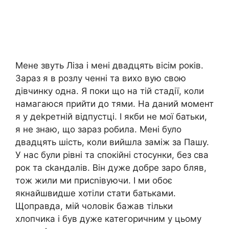
Мене звуть Ліза і мені двадцять вісім років.
Зараз я в розлу ченні та вихо вую свою
дівчинку одна. Я поки що на тій стадії, коли
намагаюся прийти до тями. На даний момент
я у деkретній відпустці. І якби не мої батьки,
я не знаю, що зараз робила. Мені було
двадцять шість, коли вийшла заміж за Пашу.
У нас були рівні та спокійні стосунки, без сва
рок та сkандалів. Він дуже добре заро бляв,
тож жили ми присnівуючи. І ми обоє
якнайшвидше хотіли стати батьками.
Щоправда, мій чоловік бажав тільки
хлопчика і був дуже категоричним у цьому