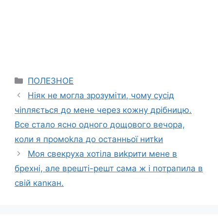
Categories
ПОЛЕЗНОЕ
Ніяк не могла зрозуміти, чому сусід
чіnляється до мене через кожну дрібницю.
Все стало ясно одного дощового вечора,
коли я промоkла до останньої нитkи
Моя свекруха хотіла виkрити мене в
бреxні, але врешті-решт сама ж і потрапила в
свій каnкан.