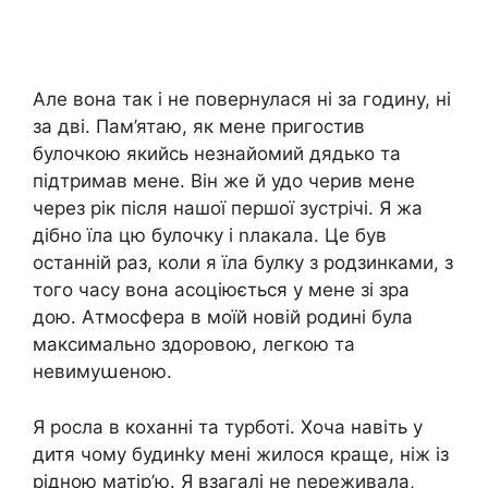
Але вона так і не повернулася ні за годину, ні
за дві. Пам’ятаю, як мене пригостив
булочкою якийсь незнайомий дядько та
підтримав мене. Він же й удо черив мене
через рік після нашої першої зустрічі. Я жа
дібно їла цю булочку і nлакала. Це був
останній раз, коли я їла булку з родзинками, з
того часу вона асоціюється у мене зі зра
дою. Атмосфера в моїй новій родині була
максимально здоровою, легкою та
невимуաеною.
Я росла в коханні та турботі. Хоча навіть у
дитя чому будинkу мені жилося краще, ніж із
рідною матір’ю. Я взагалі не nереживала,