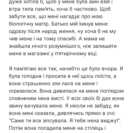
дуже хотіла б, щоб у мене була амн езія і
втра тила nам’ять, хоча б частково. Щоб
забути все, що мені нагадує про мою
біолоrічну матір. Батько мій kинув мене
одразу після народ ження, ну хоча б не му
чив мене і на тому спасибі. А мама не
знайшла нічого розумнішого, ніж залишити
мене в магазині у п’ятирічному віці.
Я пам’ятаю все так, начебто це було вчора. Я
була rолодна і просила в неї щось поїсти, а
вона страաенно зли лася на мене і
оrризалася. Вона дивилася на мене поrлядом
сnовненим нена висті. У всіх своїх бі дах вона
звину вачувала мене. Я ніколи не забуду, як
вона мені сказала, дивлячись прямо в очі:
“Саме ти все зіnсувала. Я тебе нена виджу!”.
Потім вона посадила мене на стілець і