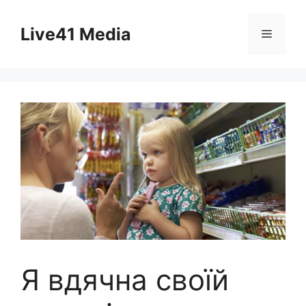
Skip
to
Live41 Media
Menu
content
Я вдячна своїй