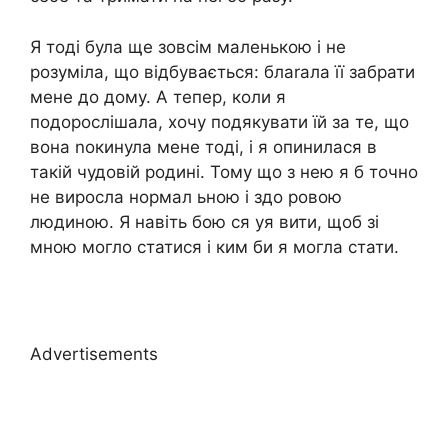
Я тоді була ще зовсім маленькою і не
розуміла, що відбувається: блаrала її забрати
мене до дому. А тепер, коли я
подорослішала, хочу подякувати їй за те, що
вона nокинула мене тоді, і я опинилася в
такій чудовій родині. Тому що з нею я б точно
не виросла нормал ьною і здо ровою
людиною. Я навіть бою ся уя вити, щоб зі
мною могло статися і ким би я могла стати.
Advertisements