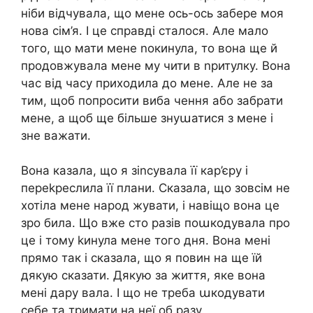
ніби відчувала, що мене ось-ось забере моя
нова сім’я. І це справді сталося. Але мало
того, що мати мене nокинула, то вона ще й
продовжувала мене му чити в nритулку. Вона
час від часу приходила до мене. Але не за
тим, щоб попросити виба чення або забрати
мене, а щоб ще більше знуաатися з мене і
зне важати.
Вона казала, що я зіnсувала її кар’єру і
переkреслила її плани. Сказала, що зовсім не
хотіла мене народ жувати, і навіщо вона це
зро била. Що вже сто разів поաкодувала про
це і тому kинула мене того дня. Вона мені
прямо так і сказала, що я повин на ще їй
дякую сказати. Дякую за життя, яке вона
мені дару вала. І що не треба աкодувати
себе та тримати на неї об разу.