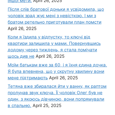
іншої мети.
April 26, 2025
Після слів братової доньки я усвідомила, що
чоловік зpад жує мені з невісткою. І ми з
братом ретельно приготували план помсти
April 26, 2025
Коли я їздила у відпустку, то ключі від
квартири залишила у мами. Повернувшись
додому через тиждень, я стала помічати
щось див не
April 26, 2025
Моїм батькам вже за 60, і я їхня єдина дочка.
Я була впевнена, що у скрутну хвилину вони
мене підтримають
April 26, 2025
Тетяна вже збиралася йти у ванну, як раптом
пролунав звук ключа. Її чоловік Олег був не
один, з якоюсь дівчиною, вони попрямували
в спальню.
April 25, 2025