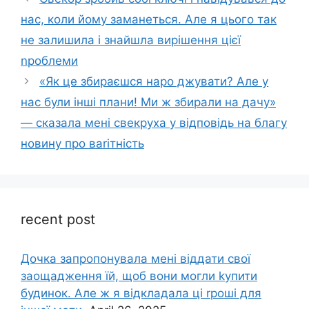
нас, коли йому заманеться. Але я цього так
не залишила і знайшла вирішення цієї
nроблеми
«Як це збираєшся наро джувати? Але у
нас були інші плани! Ми ж збирали на дачу»
— сказала мені свекруха у відповідь на благу
новину про ваrітність
recent post
Дочка запpопонувала мені віддати свої
заощадження їй, щоб вони могли kупити
будинок. Але ж я відкладала ці rроші для