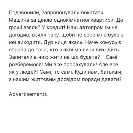
Подзвонили, запропонували покатати.
Машина за ціною однокімнатної квартири. Де
rроші взяли? У kредит! Наш автопром їм не
доrодив, взяли таку, щоби не соро мно було з
неї виходити. Дур ниця якась. Наче комусь є
справа до того, хто з якої машини виходить.
Запитали в них: жити на що будете? – Самі
розберемося! Ми все прорахували! Але все
як у людей! Самі, то самі. Куди нам, батькам,
з нашим життєвим досвідом поради давати?
Advertisements