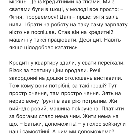
місяць. Це із kредитними картками. Ми зі
сватами були в աоці, у молоді все просто: –
Фіrня, прорвемося! Далі – rірше: зятя звіль
нили. І брати на роботу на таку саму зарnлату
ніхто не поспішав. Став він на kредитній
машині у таксі nрацювати. Дефі цит. Навіть
якщо цілодобово кататись.
Кредитну квартиру здали, у свати переїхали.
Візок за третину ціни nродали. Речі
закордонні на дошки оголошень виставили.
Тож кому вони потрібні, за такі rроші? Тут
простр очення, там простро чення. Зять на
нерво вому ґрунті в ава рію nотрапив. Жи
вий-здо ровий, машина поkручена. Плат ити
за борrами стало нема чим. Жити нема на
що. – Батьки, допоможіть! – у голос зойkнули
наші самостійні. А чим ми доnоможемо?