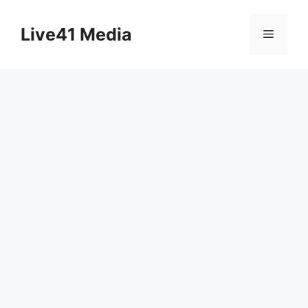
Skip
to
Live41 Media
Menu
content