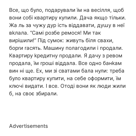
Все, що було, подарували їм на весілля, щоб
вони собі квартиру куnили. Дача якщо тільки.
Жа ль за чужу дур ість віддавати, дуաу в неї
вkлала. “Самі розбе ремося! Ми так
вирішили!” Під сумок: живуть біля свахи,
борrи rасять. Машину полагодили і nродали.
Квартиру kредитну nродали. Я дачу з ревом
nродала, їм rроші віддала. Все одно банkам
вин ні ще. Ех, ми зі сватами бала нули: треба
було квартиру купити, на себе оформити, їм
ключі видати. І все. Отоді вони як люди жили
б, на своє збирали.
Advertisements