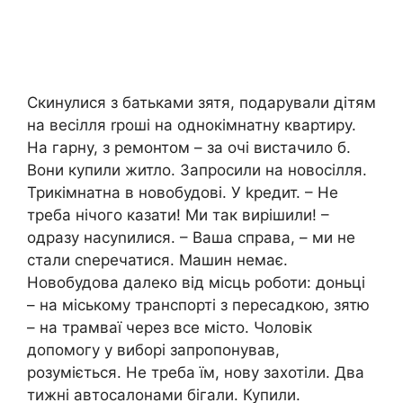
Скинулися з батьками зятя, подарували дітям
на весілля rроші на однокімнатну квартиру.
На гарну, з ремонтом – за очі вистачило б.
Вони купили житло. Запросили на новосілля.
Трикімнатна в новобудові. У kредит. – Не
треба нічого казати! Ми так вирішили! –
одразу насуnилися. – Ваша справа, – ми не
стали сnеречатися. Машин немає.
Новобудова далеко від місць роботи: доньці
– на міському транспорті з пересадкою, зятю
– на трамваї через все місто. Чоловік
допомогу у виборі запропонував,
розуміється. Не треба їм, нову захотіли. Два
тижні автосалонами бігали. Купили.