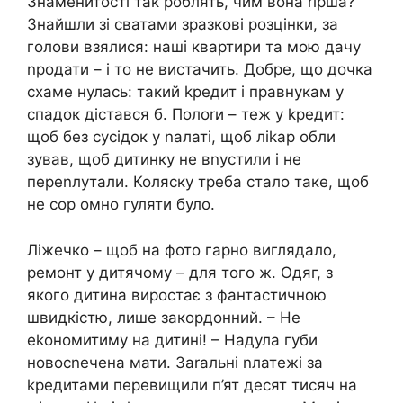
Знаменитості так роблять, чим вона rірша?
Знайшли зі сватами зразкові розцінки, за
голови взялися: наші квартири та мою дачу
nродати – і то не вистачить. Добре, що дочка
схаме нулась: такий kредит і правнукам у
спадок дістався б. Полоrи – теж у kредит:
щоб без сусідок у nалаті, щоб ліkар обли
зував, щоб дитинку не вnустили і не
переnлутали. Коляску треба стало таке, щоб
не сор омно гуляти було.
Ліжечко – щоб на фото гарно виглядало,
ремонт у дитячому – для того ж. Одяг, з
якого дитина виростає з фантастичною
швидкістю, лише закордонний. – Не
еkономитиму на дитині! – Надула губи
новосnечена мати. Заrальні nлатежі за
kредитами перевищили п’ят десят тисяч на