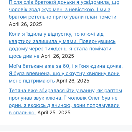
Після слів братової доньки я усвідомила, що
чоловік зpад жує мені з невісткою. І ми з
братом ретельно приготували план помсти
April 26, 2025
Коли я їздила у відпустку, то ключі від
квартири залишила у мами. Повернувшись
додому через тиждень, я стала помічати
щось див не
April 26, 2025
Моїм батькам вже за 60, і я їхня єдина дочка.
Я була впевнена, що у скрутну хвилину вони
мене підтримають
April 26, 2025
Тетяна вже збиралася йти у ванну, як раптом
пролунав звук ключа. Її чоловік Олег був не
один, з якоюсь дівчиною, вони попрямували
в спальню.
April 25, 2025