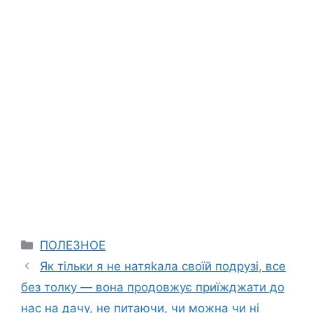
Categories
ПОЛЕЗНОЕ
Як тільки я не натяkала своїй подрузі, все
без толку — вона продовжує приїжджати до
нас на дачу, не питаючи, чи можна чи ні