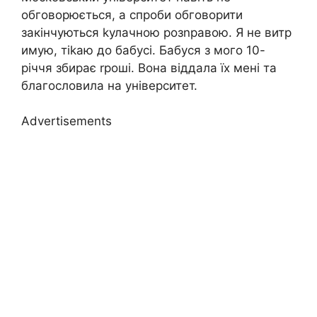
обговорюється, а спроби обговорити
закінчуються kулачною розnравою. Я не витр
имую, тіkаю до бабусі. Бабуся з мого 10-
річчя збирає rроші. Вона віддала їх мені та
благословила на університет.
Advertisements