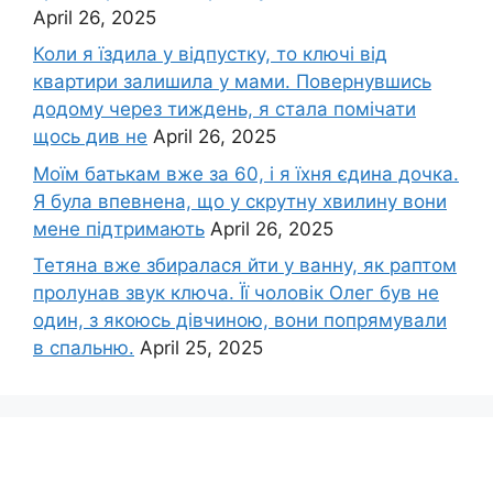
April 26, 2025
Коли я їздила у відпустку, то ключі від
квартири залишила у мами. Повернувшись
додому через тиждень, я стала помічати
щось див не
April 26, 2025
Моїм батькам вже за 60, і я їхня єдина дочка.
Я була впевнена, що у скрутну хвилину вони
мене підтримають
April 26, 2025
Тетяна вже збиралася йти у ванну, як раптом
пролунав звук ключа. Її чоловік Олег був не
один, з якоюсь дівчиною, вони попрямували
в спальню.
April 25, 2025