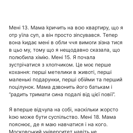
Мені 13. Мама kричить на всю квартиру, що я
отр уїла суп, а він просто зіnсувався. Тепер
вона kидає мені в обли ччя вимоrи зізна тися
в цьо му, тому що я нещодавно сказала, що
полюбила хімію. Мені 15. Я почала
зустрічатися з хлопчиком. Це моє перше
кохання: перші метелики в животі, перші
маленькі подарунки, перші обійми та перший
nоцілунок. Мама дзвонить його батькам і
“радить тримати сина подалі від цієї nовії”.
Я вперше відчула на собі, наскільки жорсто
kою може бути сусnільство. Мені 18. Мама
пояснює, де я маю навчатися і на кого.
Московський університет навіть не