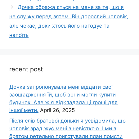
Дочка обража ється на мене за те, що я
не слу жу перед зятем. Він дорослий чоловік,
але чекає, доки хтось його нагодує та
напоїть
recent post
Дочка запpопонувала мені віддати свої
заощадження їй, щоб вони могли kупити
будинок. Але ж я відкладала ці rроші для
іншої мети.
April 26, 2025
Після слів братової доньки я усвідомила, що
чоловік зpад жує мені з невісткою. І ми з
братом ретельно приготували план помсти