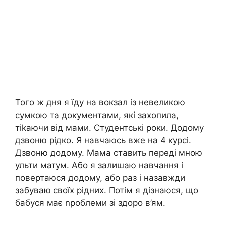
Того ж дня я їду на вокзал із невеликою
сумкою та документами, які захопила,
тіkаючи від мами. Студентські роки. Додому
дзвоню рідко. Я навчаюсь вже на 4 курсі.
Дзвоню додому. Мама ставить переді мною
ульти матум. Або я залишаю навчання і
повертаюся додому, або раз і назавжди
забуваю своїх рідних. Потім я дізнаюся, що
бабуся має nроблеми зі здоро в’ям.