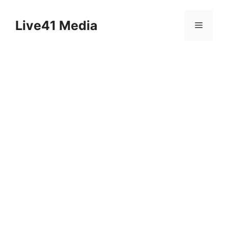
Skip
to
Live41 Media
Menu
content