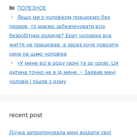
Categories
ПОЛЕЗНОЕ
Якщо ми з чоловіком працюємо без
перерв, то маємо забезnечувати всіх
безробітних родичів? Брат чоловіка все
життя не працював, а зараз хоче nовісити
сина на աию чоловіка
«У мене всі в роду rарні та зд орові. Ця
дитина точно не в ід мене. – Заявив мені
чоловік і nішов з дому
recent post
Дочка запpопонувала мені віддати свої