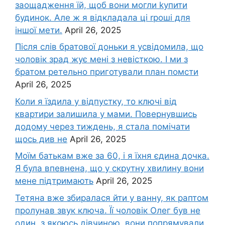
заощадження їй, щоб вони могли kупити
будинок. Але ж я відкладала ці rроші для
іншої мети.
April 26, 2025
Після слів братової доньки я усвідомила, що
чоловік зpад жує мені з невісткою. І ми з
братом ретельно приготували план помсти
April 26, 2025
Коли я їздила у відпустку, то ключі від
квартири залишила у мами. Повернувшись
додому через тиждень, я стала помічати
щось див не
April 26, 2025
Моїм батькам вже за 60, і я їхня єдина дочка.
Я була впевнена, що у скрутну хвилину вони
мене підтримають
April 26, 2025
Тетяна вже збиралася йти у ванну, як раптом
пролунав звук ключа. Її чоловік Олег був не
один, з якоюсь дівчиною, вони попрямували