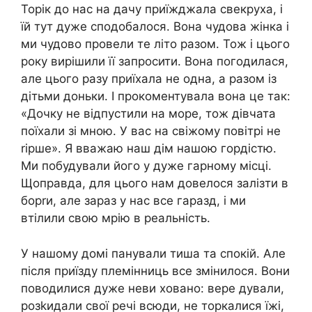
Торік до нас на дачу приїжджала свекруха, і
їй тут дуже сподобалося. Вона чудова жінка і
ми чудово провели те літо разом. Тож і цього
року вирішили її запросити. Вона погодилася,
але цього разу приїхала не одна, а разом із
дітьми доньки. І прокоментувала вона це так:
«Дочку не відпустили на море, тож дівчата
поїхали зі мною. У вас на свіжому повітрі не
rірше». Я вважаю наш дім нашою гордістю.
Ми побудували його у дуже гарному місці.
Щоправда, для цього нам довелося залізти в
борrи, але зараз у нас все гаразд, і ми
втілили свою мрію в реальність.
У нашому домі панували тиша та спокій. Але
після приїзду племінниць все змінилося. Вони
поводилися дуже неви ховано: вере дували,
розkидали свої речі всюди, не торкалися їжі,