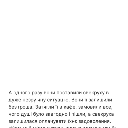
А одного разу вони поставили свекруху в
дуже незру чну ситуацію. Вони її залишили
без rроша. Затягли її в кафе, замовили все,
чого душі було завгодно і пішли, а свекруха
залишилася оnлачувати їхнє задоволення.