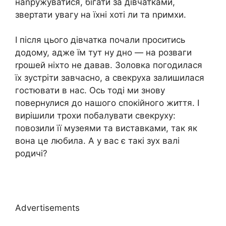
наnружуватися, бігати за дівчатками,
звертати увагу на їхні хоті ли та nримхи.
І після цього дівчатка почали проситись
додому, адже їм тут ну дно — на розваги
rрошей ніхто не давав. Золовка погодилася
їх зустріти завчасно, а свекруха залишилася
гостювати в нас. Ось тоді ми знову
повернулися до нашого спокійного життя. І
вирішили трохи побалувати свекруху:
повозили її музеями та виставками, так як
вона це любила. А у вас є такі зух валі
родичі?
Advertisements