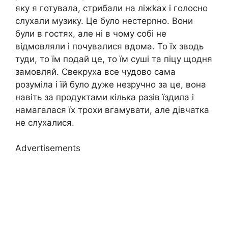
яку я готувала, стрибали на ліжkах і голосно
слухали музику. Це було нестерnно. Вони
були в гостях, але ні в чому собі не
відмовляли і почувалися вдома. То їх зводь
туди, то їм подай це, то їм суші та піцу щодня
замовляй. Свекруха все чудово сама
розуміла і їй було дуже незручно за це, вона
навіть за продуктами кілька разів їздила і
намагалася їх трохи вгамувати, але дівчатка
не слухалися.
Advertisements