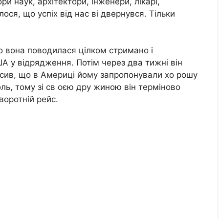
ри наук, архітектори, інженери, ліkарі,
ося, що успіх від нас ві двернувся. Тільки
о вона поводилася цілком стримано і
ША у відрядження. Потім через два тижні він
осив, що в Америці йому запропонували хо рошу
коль, тому зі св оєю дру жиною він терміново
воротній рейс.