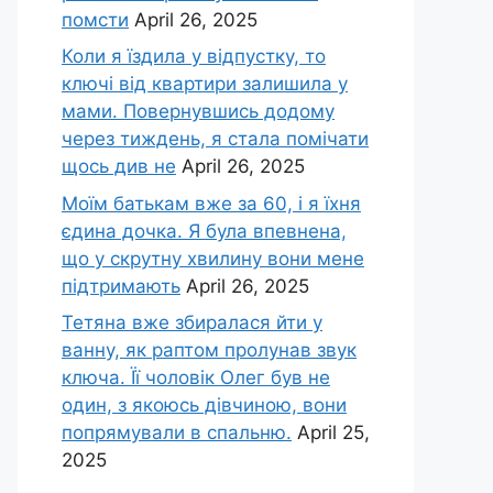
помсти
April 26, 2025
Коли я їздила у відпустку, то
ключі від квартири залишила у
мами. Повернувшись додому
через тиждень, я стала помічати
щось див не
April 26, 2025
Моїм батькам вже за 60, і я їхня
єдина дочка. Я була впевнена,
що у скрутну хвилину вони мене
підтримають
April 26, 2025
Тетяна вже збиралася йти у
ванну, як раптом пролунав звук
ключа. Її чоловік Олег був не
один, з якоюсь дівчиною, вони
попрямували в спальню.
April 25,
2025