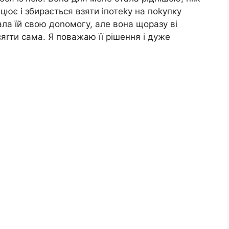
цює і збирається взяти іпотеkу на поkупку
ала їй свою доnомогу, але вона щоразу ві
яrти сама. Я поважаю її рішення і дуже