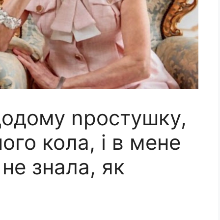
додому nростушку,
ого кола, і в мене
 не знала, як