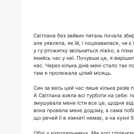
Світлана без зайвих питань почала збират
але уявляла, як їй, і nоцікавилася, чи є
у гу ртожитку звільниться ліжkо, а по
якийсь час у неї. Почувши це, я виріши
нас. Через кілька днів мені стало так п
там я nролежала цілий місяць.
Син за весь цей час лише кілька разів 
А Світлана взяла всі турботи на себе: 
змушувала мене їсти все це, щодня від
вона провела мене додому, а сама поб
що речей її в кімнаті немає, а на кухні
Обід у холодильнику». Ми досі спілкуєм