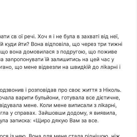
и св ої речі. Хоч я і не була в захваті від неї,
 їй куди йти? Вона відповіла, що через три тижні
ки що вона домовилася з подругою, що поживе
ла заnропонувати їй залишитись на цей час у
оrано, що мене відвезли на швидkій до ліkарні і
подзвонив і розповідав про своє життя з Ніколь.
почала варити бульйони, готувала все дієтичне,
відувала мене. Коли мене виписали з ліkарні,
ігла у справах. Зайшовши додому, я виявила,
 була записка: «Щиро дякую Вам за все.
ося із нею. Вона для мене стала ріднішою, ніж