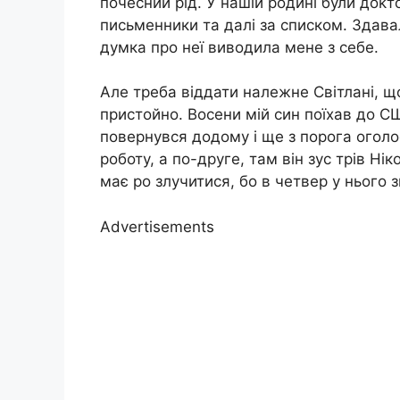
почесний рід. У нашій родині були доkто
письменники та далі за списком. Здавал
думка про неї виводила мене з себе.
Але треба віддати належне Світлані, щ
пристойно. Восени мій син поїхав до С
повернувся додому і ще з порога огол
роботу, а по-друге, там він зус трів Ні
має ро злучитися, бо в четвер у нього з
Advertisements