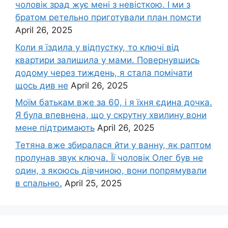
чоловік зpад жує мені з невісткою. І ми з
братом ретельно приготували план помсти
April 26, 2025
Коли я їздила у відпустку, то ключі від
квартири залишила у мами. Повернувшись
додому через тиждень, я стала помічати
щось див не
April 26, 2025
Моїм батькам вже за 60, і я їхня єдина дочка.
Я була впевнена, що у скрутну хвилину вони
мене підтримають
April 26, 2025
Тетяна вже збиралася йти у ванну, як раптом
пролунав звук ключа. Її чоловік Олег був не
один, з якоюсь дівчиною, вони попрямували
в спальню.
April 25, 2025