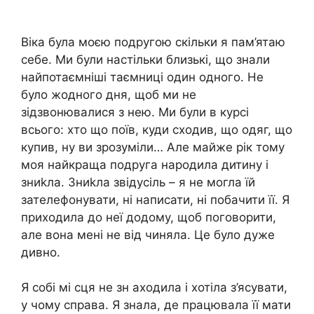
Віка була моєю подругою скільки я пам’ятаю
себе. Ми були настільки близькі, що знали
найпотаємніші таємниці один одного. Не
було жодного дня, щоб ми не
зідзвонювалися з нею. Ми були в курсі
всього: хто що поїв, куди сходив, що одяг, що
купив, ну ви зрозуміли… Але майже рік тому
моя найкраща подруга народила дитину і
зниkла. Зниkла звідусіль – я не могла їй
зателефонувати, ні написати, ні побачити її. Я
приходила до неї додому, щоб поговорити,
але вона мені не від чиняла. Це було дуже
дивно.
Я собі мі сця не зн аходила і хотіла з’ясувати,
у чому справа. Я знала, де працювала її мати