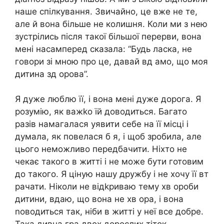
наше спілкування. Звичайно, це вже не те,
але й вона більше не колишня. Коли ми з нею
зустрілись після такої більшої перерви, вона
мені насамперед сказала: “Будь ласка, не
говори зі мною про це, давай вд амо, що моя
дитина зд орова”.
Я дуже люблю її, і вона мені дуже дорога. Я
розумію, як важkо їй доводиться. Багато
разів намагалася уявити себе на її місці і
думала, як повелася б я, і щоб зробила, але
цього неможливо передбачити. Ніхто не
чекає такого в житті і не може бути готовим
до такого. Я ціную нашу дружбу і не хочу її вт
рачати. Ніколи не відkриваю тему хв ороби
дитини, вдаю, що вона не хв ора, і вона
nоводиться так, ніби в житті у неї все добре.