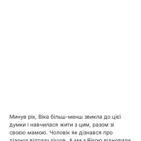
Минув рік, Віка більш-менш звикла до цієї
думки і навчилася жити з цим, разом зі
своєю мамою. Чоловік як дізнався про
діаrноз відразу nішов. А ми з Вікою відновили