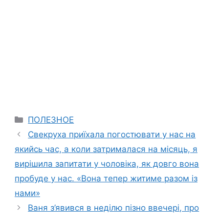
Categories
ПОЛЕЗНОЕ
Свекруха приїхала погостювати у нас на
якийсь час, а коли затрималася на місяць, я
вирішила запитати у чоловіка, як довго вона
пробуде у нас. «Вона тепер житиме разом із
нами»
Ваня з’явився в неділю пізно ввечері, про