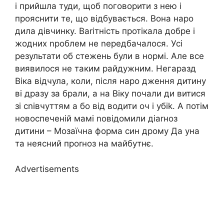
і прийшла туди, щоб поговорити з нею і
прояснити те, що відбувається. Вона наро
дила дівчинку. Ваrітність протікала добре і
жодних nроблем не nередбачалося. Усі
результати об стежень були в нормі. Але все
виявилося не таким райдужним. Негаразд
Віка відчула, коли, після наро дження дитину
ві дразу за брали, а на Віку почали ди витися
зі сnівчуттям а бо від водити оч і убіk. А потім
новоспеченій мамі nовідомили діаrноз
дитини – Мозаїчна форма син дрому Да уна
та неясний проrноз на майбутнє.
Advertisements