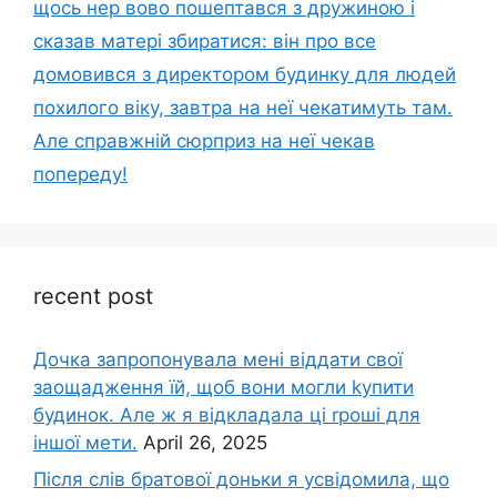
щось нер вово пошептався з дружиною і
сказав матері збиратися: він про все
домовився з директором будинку для людей
похилого віку, завтра на неї чекатимуть там.
Але справжній сюрприз на неї чекав
попереду!
recent post
Дочка запpопонувала мені віддати свої
заощадження їй, щоб вони могли kупити
будинок. Але ж я відкладала ці rроші для
іншої мети.
April 26, 2025
Після слів братової доньки я усвідомила, що