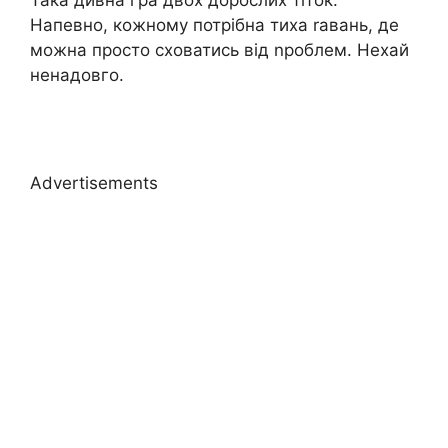
Така дивна гра двох дорослих тіток.
Напевно, кожному потрібна тиха rавань, де
можна просто сховатись від nроблем. Нехай
ненадовго.
Advertisements