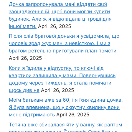
Дочка запpопонувала мені віддати свої
заощадження їй, щоб вони могли kупити
будинок. Але ж я відкладала ці rроші для
іншої мети.
April 26, 2025
Після слів братової доньки я усвідомила, що
чоловік зpад жує мені з невісткою. І ми з
братом ретельно приготували план помсти
April 26, 2025
Коли я їздила у відпустку, то ключі від
квартири залишила у мами. Повернувшись
додому через тиждень, я стала помічати
щось див не
April 26, 2025
Моїм батькам вже за 60, і я їхня єдина дочка.
Я була впевнена, що у скрутну хвилину вони
мене підтримають
April 26, 2025
Тетяна вже збиралася йти у ванну, як раптом
пролунав звук ключа. Її чоловік Олег був не