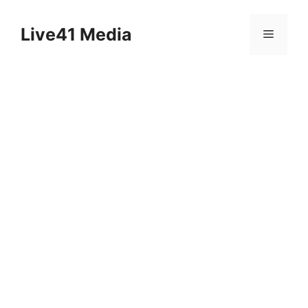
Skip
to
Live41 Media
Menu
content