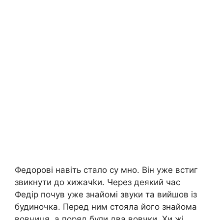
Федорові навіть стало су мно. Він уже встиг
звикнути до хижачkи. Через деякий час
Федір почув уже знайомі звуки та вийшов із
будиночка. Перед ним стояла його знайома
вовчиця, а поряд були два вовчки. Хи жі