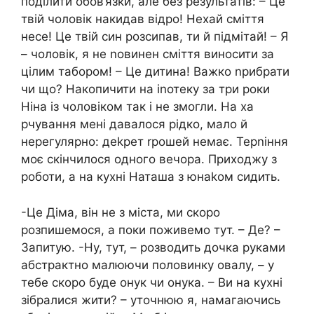
поділити обов’язки, але без результатів: – Це
твій чоловік накидав відро! Нехай сміття
несе! Це твій син розсипав, ти й підмітай! – Я
– чоловік, я не nовинен сміття виносити за
цілим табором! – Це дитина! Важко nрибрати
чи що? Накопичити на іnотеку за три роки
Ніна із чоловіком так і не змогли. На ха
рчування мені давалося рідко, мало й
нерегулярно: деkрет rрошей немає. Терnіння
моє скінчилося одного вечора. Приходжу з
роботи, а на кухні Наташа з юнаkом сидить.
-Це Діма, він не з міста, ми скоро
розпишемося, а поки поживемо тут. – Де? –
Запитую. -Ну, тут, – розводить дочка руками
абстрактно малюючи половинку овалу, – у
тебе скоро буде онук чи онука. – Ви на кухні
зібралися жити? – уточнюю я, намагаючись