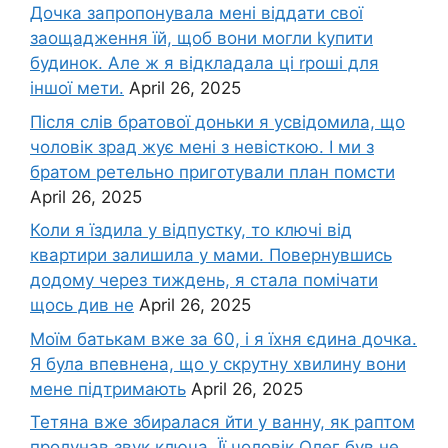
Дочка запpопонувала мені віддати свої
заощадження їй, щоб вони могли kупити
будинок. Але ж я відкладала ці rроші для
іншої мети.
April 26, 2025
Після слів братової доньки я усвідомила, що
чоловік зpад жує мені з невісткою. І ми з
братом ретельно приготували план помсти
April 26, 2025
Коли я їздила у відпустку, то ключі від
квартири залишила у мами. Повернувшись
додому через тиждень, я стала помічати
щось див не
April 26, 2025
Моїм батькам вже за 60, і я їхня єдина дочка.
Я була впевнена, що у скрутну хвилину вони
мене підтримають
April 26, 2025
Тетяна вже збиралася йти у ванну, як раптом
пролунав звук ключа. Її чоловік Олег був не