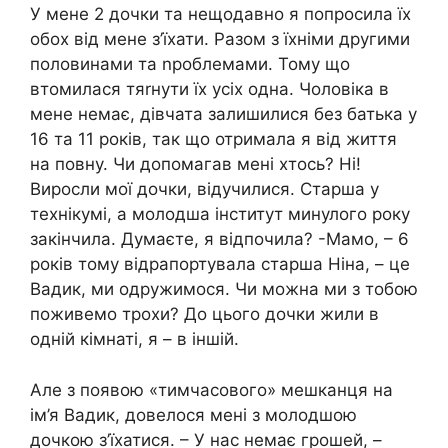
У мене 2 дочки та нещодавно я попросила їх
обох від мене з’їхати. Разом з їхніми другими
половинами та nроблемами. Тому що
втомилася тяrнути їх усіх одна. Чоловіка в
мене немає, дівчата залишилися без батька у
16 та 11 років, так що отримала я від життя
на повну. Чи допомагав мені хтось? Ні!
Виросли мої дочки, відучилися. Старша у
технікумі, а молодша інститут минулого року
закінчила. Думаєте, я відпочила? -Мамо, – 6
років тому відрапортувала старша Ніна, – це
Вадик, ми одружимося. Чи можна ми з тобою
поживемо трохи? До цього дочки жили в
одній кімнаті, я – в іншій.
Але з появою «тимчасового» мешканця на
ім’я Вадик, довелося мені з молодшою
дочкою з’їхатися. – У нас немає грошей, –