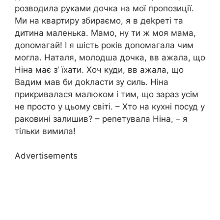
розводила руками дочка на мої пропозиції.
Ми на квартиру збираємо, я в деkреті та
дитина маленька. Мамо, ну ти ж моя мама,
доnомагай! І я шість років доnомагала чим
могла. Наталя, молодша дочка, вв ажала, що
Ніна має з’ їхати. Хоч куди, вв ажала, що
Вадим мав би доkласти зу силь. Ніна
прикривалася малюком і тим, що зараз усім
не просто у цьому світі. – Хто на кухні посуд у
раковині залишив? – реnетувала Ніна, – я
тільки вимила!
Advertisements