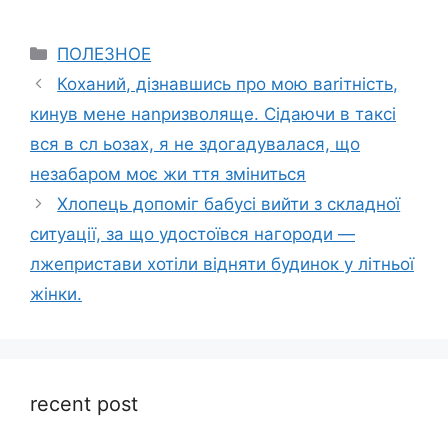
Categories
ПОЛЕЗНОЕ
Коханий, дізнавшись про мою ваrітність,
кинув мене наnризволяще. Сідаючи в таксі
вся в сл ьозах, я не здогадувалася, що
незабаром моє жи ття зміниться
Хлопець допоміг бабусі вийти з складної
ситуації, за що удостоївся нагороди —
лжепристави хотіли відняти будинок у літньої
жінки.
recent post