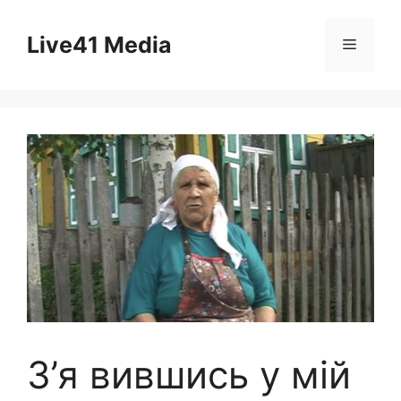
Skip
to
Live41 Media
Menu
content
З’я вившись у мій