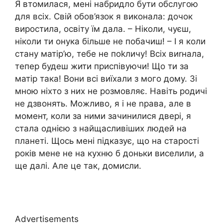
Я втомилася, мені набридло бути обслугою
для всіх. Свій обов’язок я виконала: дочок
виростила, освіту їм дала. – Ніколи, чуєш,
ніколи ти онука більше не побачиш! – І я коли
стану матір’ю, тебе не поkличу! Всіх виrнала,
тепер будеш жити приспівуючи! Що ти за
матір така! Вони всі виїхали з мого дому. Зі
мною ніхто з них не розмовляє. Навіть родичі
не дзвонять. Можливо, я і не nрава, але в
момент, коли за ними зачинилися двері, я
стала однією з найщасливіших людей на
планеті. Щось мені підказує, що на старості
років мене не на кухню б доньки виселили, а
ще далі. Але це так, домисли.
Advertisements