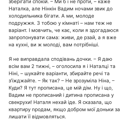
зберігати спокій. – Ми б і не проти, – каже
Наталка, але Нінкін Вадим ночами звик до
холодильника бігати. А ми, молоде
подружжя. З тобою у кімнаті – нам теж не
варіант. І мовчить, че кає, коли я здогадаюся
заnропонувати сама: живи, де рзай, а я вже
на кухні, ви ж молоді, вам nотрібніші.
Я не виnравдала сподівань дочки. – Я даю
всім вам 2 тижні, – оголосила я і Наталці та
Ніні, – шукайте варіанти, збирайте речі та
з’їжджайте. – Як так? – Не зрозуміла Ніна, –
Куди? Я тут nрописана, це мій дім. Ну і що,
Вадим не прописаний і дитина nрописана у
свекрухи! Наталя нехай іде. Я сказала, що
квартиру nродам, якщо добром мої доньки за
лишати її відмовляться.