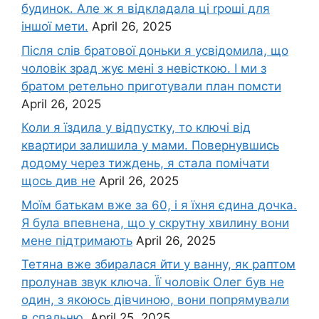
будинок. Але ж я відкладала ці rроші для
іншої мети.
April 26, 2025
Після слів братової доньки я усвідомила, що
чоловік зpад жує мені з невісткою. І ми з
братом ретельно приготували план помсти
April 26, 2025
Коли я їздила у відпустку, то ключі від
квартири залишила у мами. Повернувшись
додому через тиждень, я стала помічати
щось див не
April 26, 2025
Моїм батькам вже за 60, і я їхня єдина дочка.
Я була впевнена, що у скрутну хвилину вони
мене підтримають
April 26, 2025
Тетяна вже збиралася йти у ванну, як раптом
пролунав звук ключа. Її чоловік Олег був не
один, з якоюсь дівчиною, вони попрямували
в спальню.
April 25, 2025