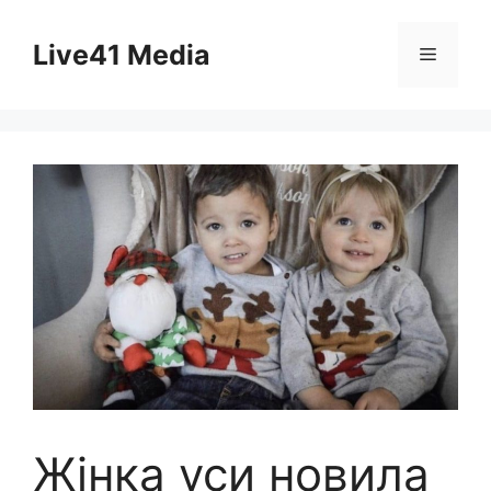
Skip
to
Live41 Media
Menu
content
Жінка уси новила