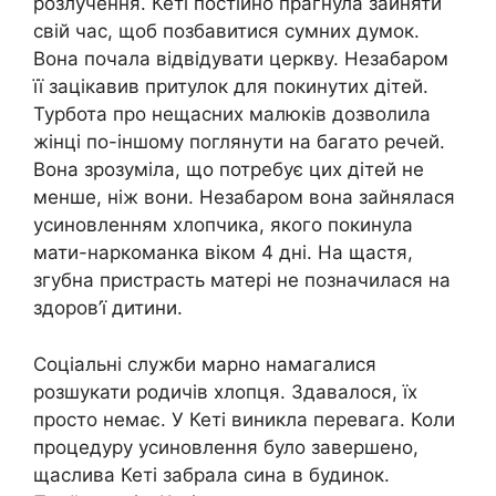
розлучення. Кеті постійно прагнула зайняти
свій час, щоб позбавитися сумних думок.
Вона почала відвідувати церкву. Незабаром
її зацікавив притулок для покинутих дітей.
Турбота про нещасних малюків дозволила
жінці по-іншому поглянути на багато речей.
Вона зрозуміла, що потребує цих дітей не
менше, ніж вони. Незабаром вона зайнялася
усиновленням хлопчика, якого покинула
мати-наркоманка віком 4 дні. На щастя,
згубна пристрасть матері не позначилася на
здоров’ї дитини.
Соціальні служби марно намагалися
розшукати родичів хлопця. Здавалося, їх
просто немає. У Кеті виникла перевага. Коли
процедуру усиновлення було завершено,
щаслива Кеті забрала сина в будинок.