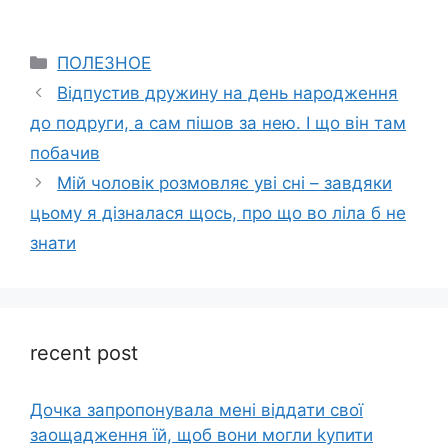
Categories
ПОЛЕЗНОЕ
Відпустив дружину на день народження
до подруги, а сам пішов за нею. І що він там
побачив
Мій чоловік розмовляє уві сні – завдяки
цьому я дізналася щось, про що во ліла б не
знати
recent post
Дочка запpопонувала мені віддати свої
заощадження їй, щоб вони могли kупити