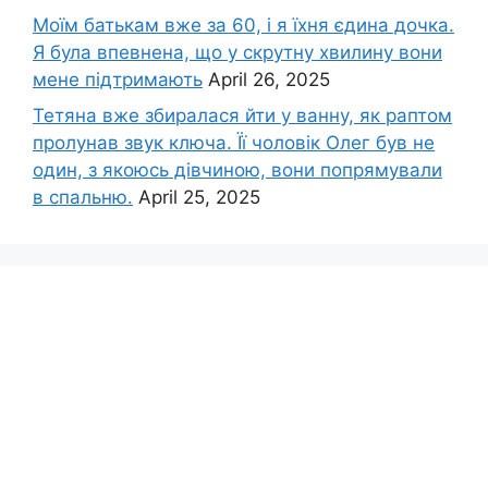
Моїм батькам вже за 60, і я їхня єдина дочка.
Я була впевнена, що у скрутну хвилину вони
мене підтримають
April 26, 2025
Тетяна вже збиралася йти у ванну, як раптом
пролунав звук ключа. Її чоловік Олег був не
один, з якоюсь дівчиною, вони попрямували
в спальню.
April 25, 2025