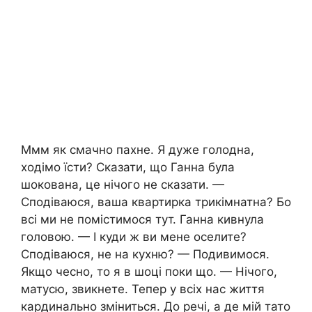
Ммм як смачно пахне. Я дуже голодна,
ходімо їсти? Сказати, що Ганна була
шокована, це нічого не сказати. —
Сподіваюся, ваша квартирка трикімнатна? Бо
всі ми не помістимося тут. Ганна кивнула
головою. — І куди ж ви мене оселите?
Сподіваюся, не на кухню? — Подивимося.
Якщо чесно, то я в шоці поки що. — Нічого,
матусю, звикнете. Тепер у всіх нас життя
кардинально зміниться. До речі, а де мій тато