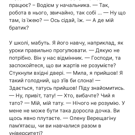
працює? – Водієм у начальника. — Так,
робота в нього, звичайно, так собі … — Ну що
там, із їжею? — Ось сідай, їж. — А де мій
братик?
У школі, мабуть. Я його навчу, наприклад, як
уроки правильно прогулювати. — Дякую не
потрібно. Він у нас відмінник. — Господи, та
заспокойтеся, що ви жартів не розумієте?
Стукнули вхідні двері. — Мила, я прийшов! Я
такий голодний, що з’їв би слона! —
Здається, татусь прийшов! Піду знайомитись.
— Ну, привіт, тату! — Хто, вибачте? Чий я
тато? — Мій, мій тату. — Нічого не розумію. У
мене не може бути така доросла дочка. Ви
щось явно плутаєте. — Олену Верещагіну
пам’ятаєш, чи ви навчалися разом в
університеті?