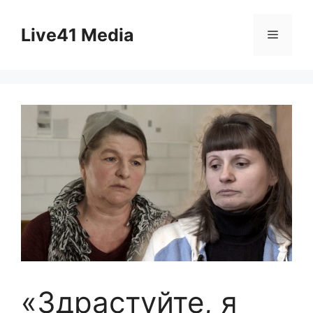
Skip
to
Live41 Media
Menu
content
«Здрастуйте, я