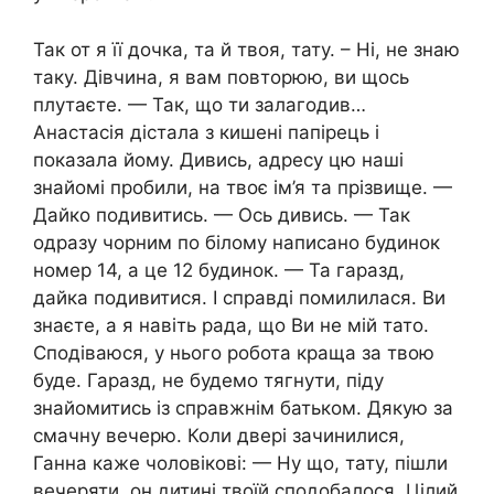
Так от я її дочка, та й твоя, тату. – Ні, не знаю
таку. Дівчина, я вам повторюю, ви щось
плутаєте. — Так, що ти залагодив…
Анастасія дістала з кишені папірець і
показала йому. Дивись, адресу цю наші
знайомі пробили, на твоє ім’я та прізвище. —
Дайко подивитись. — Ось дивись. — Так
одразу чорним по білому написано будинок
номер 14, а це 12 будинок. — Та гаразд,
дайка подивитися. І справді помилилася. Ви
знаєте, а я навіть рада, що Ви не мій тато.
Сподіваюся, у нього робота краща за твою
буде. Гаразд, не будемо тягнути, піду
знайомитись із справжнім батьком. Дякую за
смачну вечерю. Коли двері зачинилися,
Ганна каже чоловікові: — Ну що, тату, пішли
вечеряти, он дитині твоїй сподобалося. Цілий