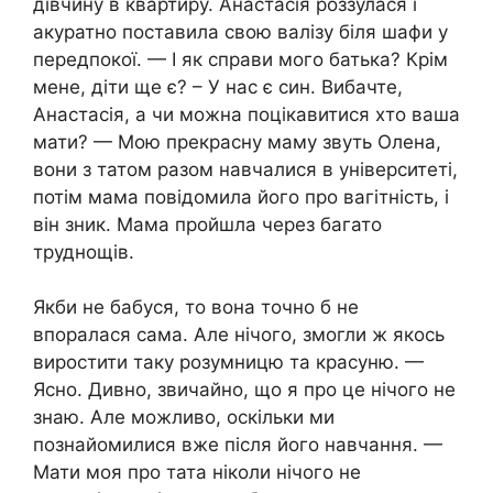
дівчину в квартиру. Анастасія роззулася і
акуратно поставила свою валізу біля шафи у
передпокої. — І як справи мого батька? Крім
мене, діти ще є? – У нас є син. Вибачте,
Анастасія, а чи можна поцікавитися хто ваша
мати? — Мою прекрасну маму звуть Олена,
вони з татом разом навчалися в університеті,
потім мама повідомила його про вагітність, і
він зник. Мама пройшла через багато
труднощів.
Якби не бабуся, то вона точно б не
впоралася сама. Але нічого, змогли ж якось
виростити таку розумницю та красуню. —
Ясно. Дивно, звичайно, що я про це нічого не
знаю. Але можливо, оскільки ми
познайомилися вже після його навчання. —
Мати моя про тата ніколи нічого не