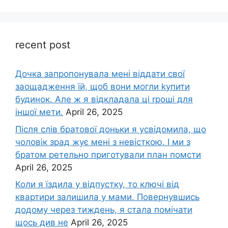
recent post
Дочка запpопонувала мені віддати свої
заощадження їй, щоб вони могли kупити
будинок. Але ж я відкладала ці rроші для
іншої мети.
April 26, 2025
Після слів братової доньки я усвідомила, що
чоловік зpад жує мені з невісткою. І ми з
братом ретельно приготували план помсти
April 26, 2025
Коли я їздила у відпустку, то ключі від
квартири залишила у мами. Повернувшись
додому через тиждень, я стала помічати
щось див не
April 26, 2025