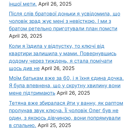
іншої мети.
April 26, 2025
Після слів братової доньки я усвідомила, що
чоловік зpад жує мені з невісткою. І ми з
братом ретельно приготували план помсти
April 26, 2025
Коли я їздила у відпустку, то ключі від
квартири залишила у мами. Повернувшись
додому через тиждень, я стала помічати
щось див не
April 26, 2025
Моїм батькам вже за 60, і я їхня єдина дочка.
Я була впевнена, що у скрутну хвилину вони
мене підтримають
April 26, 2025
Тетяна вже збиралася йти у ванну, як раптом
пролунав звук ключа. Її чоловік Олег був не
один, з якоюсь дівчиною, вони попрямували
в спальню.
April 25, 2025