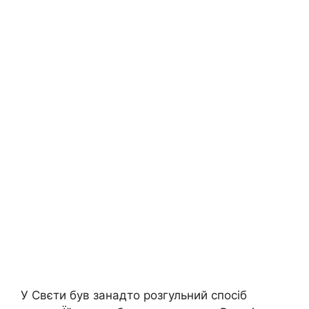
У Свєти був занадто розгульний спосіб