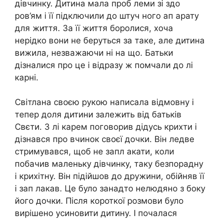
дівчинку. Дитина мала проб леми зі здо
ров’ям і її підключили до штуч ного ап арату
для життя. За її життя боролися, хоча
нерідко вони не беруться за таке, але дитина
вижила, незважаючи ні на що. Батьки
дізналися про це і відразу ж помчали до лі
карні.
Світлана своєю рукою написала відмовну і
тепер доля дитини залежить від батьків
Свєти. З лі карем поговорив дідусь крихти і
дізнався про вчинок своєї дочки. Він ледве
стримувався, щоб не запл акати, коли
побачив маленьку дівчинку, таку безпорадну
і крихітну. Він підійшов до дружини, обійняв її
і зап лакав. Це було занадто нелюдяно з боку
його дочки. Після короткої розмови було
вирішено усиновити дитину. І почалася