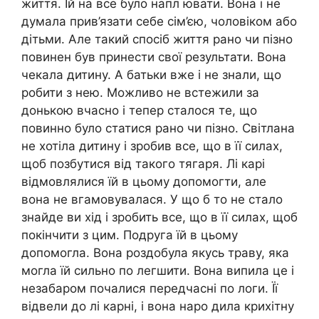
життя. Їй на все було напл ювати. Вона і не
думала прив’язати себе сім’єю, чоловіком або
дітьми. Але такий спосіб життя рано чи пізно
повинен був принести свої результати. Вона
чекала дитину. А батьки вже і не знали, що
робити з нею. Можливо не встежили за
донькою вчасно і тепер сталося те, що
повинно було статися рано чи пізно. Світлана
не хотіла дитину і зробив все, що в її силах,
щоб позбутися від такого тягаря. Лі карі
відмовлялися їй в цьому допомогти, але
вона не вгамовувалася. У що б то не стало
знайде ви хід і зробить все, що в її силах, щоб
покінчити з цим. Подруга їй в цьому
допомогла. Вона роздобула якусь траву, яка
могла їй сильно по легшити. Вона випила це і
незабаром почалися передчасні по логи. Її
відвели до лі карні, і вона наро дила крихітну