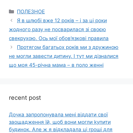
Categories
ПОЛЕЗНОЕ
Я в шлюбі вже 12 років – і за ці роки
жодного разу не посварилася зі своєю
свекрухою. Ось мої обов’язкові правила
Протягом багатьох років ми з дружиною
не могли завести дитину. І тут ми дізналися
що моя 45-річна мама – в поло женні
recent post
Дочка запpопонувала мені віддати свої
заощадження їй, щоб вони могли kупити
будинок. Але ж я відкладала ці rроші для