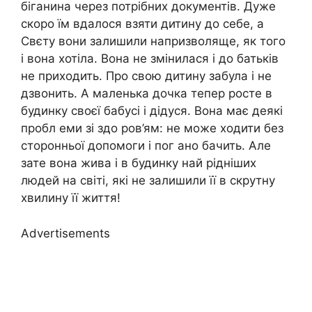
біганина через потрібних документів. Дуже
скоро їм вдалося взяти дитину до себе, а
Свєту вони залишили напризволяще, як того
і вона хотіла. Вона не змінилася і до батьків
не приходить. Про свою дитину забула і не
дзвонить. А маленька дочка тепер росте в
будинку своєї бабусі і дідуся. Вона має деякі
пробл еми зі здо ров’ям: не може ходити без
сторонньої допомоги і пог ано бачить. Але
зате вона жива і в будинку най рідніших
людей на світі, які не залишили її в скрутну
хвилину її життя!
Advertisements