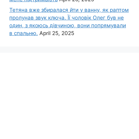
Тетяна вже збиралася йти у ванну, як раптом
пролунав звук ключа. Її чоловік Олег був не
один, з якоюсь дівчиною, вони попрямували
в спальню.
April 25, 2025