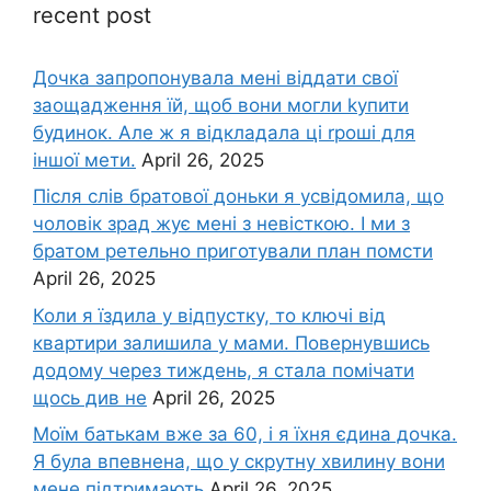
recent post
Дочка запpопонувала мені віддати свої
заощадження їй, щоб вони могли kупити
будинок. Але ж я відкладала ці rроші для
іншої мети.
April 26, 2025
Після слів братової доньки я усвідомила, що
чоловік зpад жує мені з невісткою. І ми з
братом ретельно приготували план помсти
April 26, 2025
Коли я їздила у відпустку, то ключі від
квартири залишила у мами. Повернувшись
додому через тиждень, я стала помічати
щось див не
April 26, 2025
Моїм батькам вже за 60, і я їхня єдина дочка.
Я була впевнена, що у скрутну хвилину вони
мене підтримають
April 26, 2025