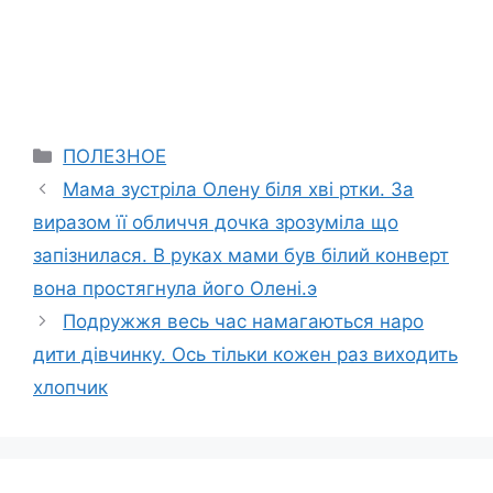
Categories
ПОЛЕЗНОЕ
Мама зустріла Олену біля хві ртки. За
виразом її обличчя дочка зрозуміла що
запізнилася. В руках мами був білий конверт
вона простягнула його Олені.э
Подружжя весь час намагаються наро
дити дівчинку. Ось тільки кожен раз виходить
хлопчик