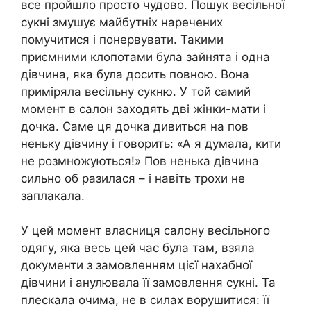
все пройшло просто чудово. Пошук весільної
сукні змушує майбутніх наречених
помучитися і понервувати. Такими
приємними клопотами була зайнята і одна
дівчина, яка була досить повною. Вона
приміряла весільну сукню. У той самий
момент в салон заходять дві жінки-мати і
дочка. Саме ця дочка дивиться на пов
неньку дівчину і говорить: «А я думала, кити
не розмножуються!» Пов ненька дівчина
сильно об разилася – і навіть трохи не
заплакала.
У цей момент власниця салону весільного
одягу, яка весь цей час була там, взяла
документи з замовленням цієї нахабної
дівчини і анулювала її замовлення сукні. Та
плескала очима, не в силах ворушитися: її