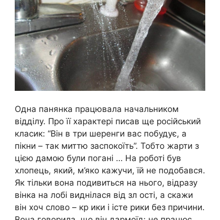
Одна панянка працювала начальником
відділу. Про її характері писав ще російський
класик: “Він в три шеренги вас побудує, а
пікни – так миттю заспокоїть”. Тобто жарти з
цією дамою були погані … На роботі був
хлопець, який, м’яко кажучи, їй не подобався.
Як тільки вона подивиться на нього, відразу
вінка на лобі виднілася від зл ості, а скажи
він хоч слово – кр ики і істе рики без причини.
Вона говорила, що він дармоїд: не працює,