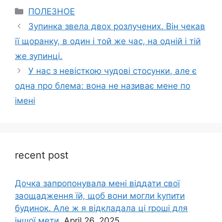
Categories
ПОЛЕЗНОЕ
Зупинка звела двох розлучених. Він чекав
її щоранку, в один і той же час, на одній і тій
же зупинці.
У нас з невісткою чудові стосунки, але є
одна про блема: вона не називає мене по
імені
recent post
Дочка запpопонувала мені віддати свої
заощадження їй, щоб вони могли kупити
будинок. Але ж я відкладала ці rроші для
іншої мети.
April 26, 2025