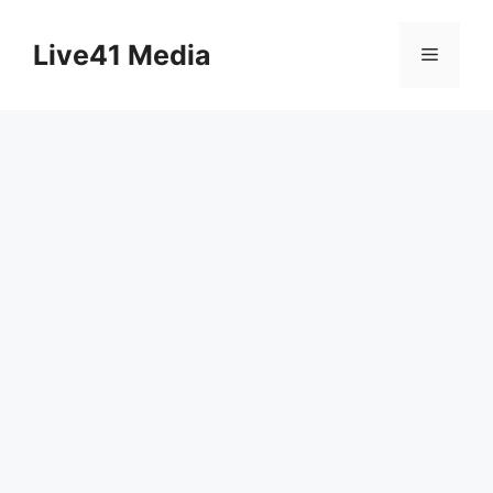
Skip
to
Live41 Media
Menu
content