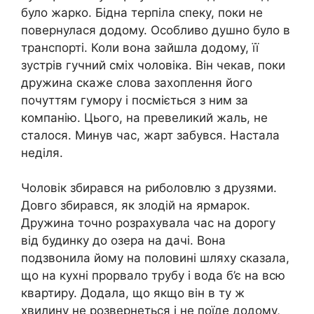
було жарко. Бідна терпіла спеку, поки не
повернулася додому. Особливо душно було в
транспорті. Коли вона зайшла додому, її
зустрів гучний сміх чоловіка. Він чекав, поки
дружина скаже слова захоплення його
почуттям гумору і посміється з ним за
компанію. Цього, на превеликий жаль, не
сталося. Минув час, жарт забувся. Настала
неділя.
Чоловік збирався на риболовлю з друзями.
Довго збирався, як злодій на ярмарок.
Дружина точно розрахувала час на дорогу
від будинку до озера на дачі. Вона
подзвонила йому на половині шляху сказала,
що на кухні прорвало трубу і вода б’є на всю
квартиру. Додала, що якщо він в ту ж
хвилину не розвернеться і не поїде додому,