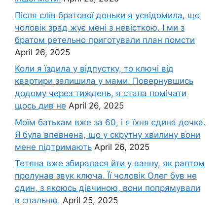
Після слів братової доньки я усвідомила, що
чоловік зpад жує мені з невісткою. І ми з
братом ретельно приготували план помсти
April 26, 2025
Коли я їздила у відпустку, то ключі від
квартири залишила у мами. Повернувшись
додому через тиждень, я стала помічати
щось див не
April 26, 2025
Моїм батькам вже за 60, і я їхня єдина дочка.
Я була впевнена, що у скрутну хвилину вони
мене підтримають
April 26, 2025
Тетяна вже збиралася йти у ванну, як раптом
пролунав звук ключа. Її чоловік Олег був не
один, з якоюсь дівчиною, вони попрямували
в спальню.
April 25, 2025