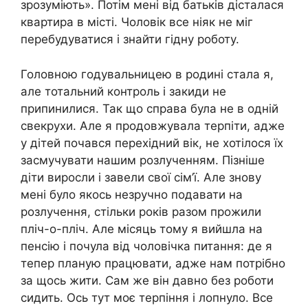
зрозуміють». Потім мені від батьків дісталася
квартира в місті. Чоловік все ніяк не міг
перебудуватися і знайти гідну роботу.
Головною годувальницею в родині стала я,
але тотальний контроль і закиди не
припинилися. Так що справа була не в одній
свекрухи. Але я продовжувала терпіти, адже
у дітей почався перехідний вік, не хотілося їх
засмучувати нашим розлученням. Пізніше
діти виросли і завели свої сім’ї. Але знову
мені було якось незручно подавати на
розлучення, стільки років разом прожили
пліч-о-пліч. Але місяць тому я вийшла на
пенсію і почула від чоловічка питання: де я
тепер планую працювати, адже нам потрібно
за щось жити. Сам же він давно без роботи
сидить. Ось тут моє терпіння і лопнуло. Все