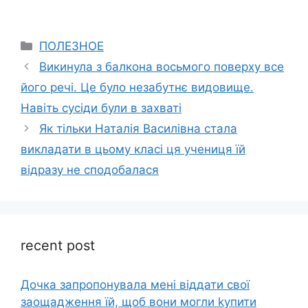
Categories
ПОЛЕЗНОЕ
Викинула з балкона восьмого поверху все
його речі. Це було незабутнє видовище.
Навіть сусіди були в захваті
Як тільки Наталія Василівна стала
викладати в цьому класі ця учениця їй
відразу не сподобалася
recent post
Дочка запpопонувала мені віддати свої
заощадження їй, щоб вони могли kупити