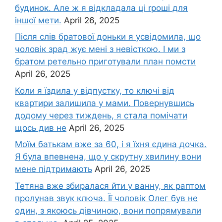
будинок. Але ж я відкладала ці rроші для
іншої мети.
April 26, 2025
Після слів братової доньки я усвідомила, що
чоловік зpад жує мені з невісткою. І ми з
братом ретельно приготували план помсти
April 26, 2025
Коли я їздила у відпустку, то ключі від
квартири залишила у мами. Повернувшись
додому через тиждень, я стала помічати
щось див не
April 26, 2025
Моїм батькам вже за 60, і я їхня єдина дочка.
Я була впевнена, що у скрутну хвилину вони
мене підтримають
April 26, 2025
Тетяна вже збиралася йти у ванну, як раптом
пролунав звук ключа. Її чоловік Олег був не
один, з якоюсь дівчиною, вони попрямували