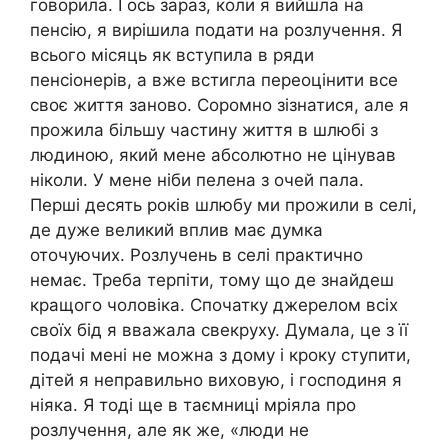
говорила. І ось зараз, коли я вийшла на
пенсію, я вирішила подати на розлучення. Я
всього місяць як вступила в ряди
пенсіонерів, а вже встигла переоцінити все
своє життя заново. Соромно зізнатися, але я
прожила більшу частину життя в шлюбі з
людиною, який мене абсолютно не цінував
ніколи. У мене ніби пелена з очей пала.
Перші десять років шлюбу ми прожили в селі,
де дуже великий вплив має думка
оточуючих. Розлучень в селі практично
немає. Треба терпіти, тому що де знайдеш
кращого чоловіка. Спочатку джерелом всіх
своїх бід я вважала свекруху. Думала, це з її
подачі мені не можна з дому і кроку ступити,
дітей я неправильно виховую, і господиня я
ніяка. Я тоді ще в таємниці мріяла про
розлучення, але як же, «люди не