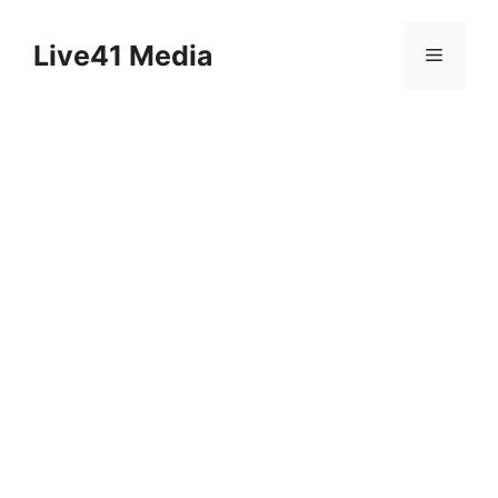
Skip
to
Live41 Media
Menu
content