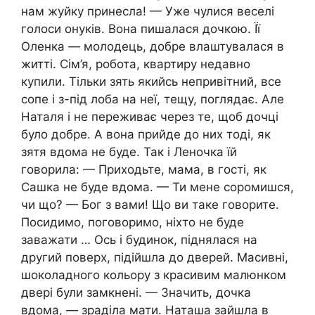
нам жуйку принесла! — Уже чулися веселі
голоси онуків. Вона пишалася дочкою. Її
Оленка — молодець, добре влаштувалася в
житті. Сім’я, робота, квартиру недавно
купили. Тільки зять якийсь непривітний, все
сопе і з-під лоба на неї, тещу, поглядає. Але
Наталя і не переживає через те, щоб дочці
було добре. А вона прийде до них тоді, як
зятя вдома не буде. Так і Леночка їй
говорила: — Приходьте, мама, в гості, як
Сашка не буде вдома. — Ти мене соромишся,
чи що? — Бог з вами! Що ви таке говорите.
Посидимо, поговоримо, ніхто не буде
заважати … Ось і будинок, піднялася на
другий поверх, підійшла до дверей. Масивні,
шоколадного кольору з красивим малюнком
двері були замкнені. — Значить, дочка
вдома, — зраділа мати. Наташа зайшла в