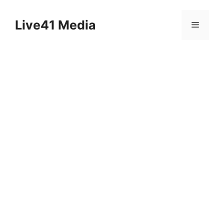
Skip
to
Live41 Media
Menu
content