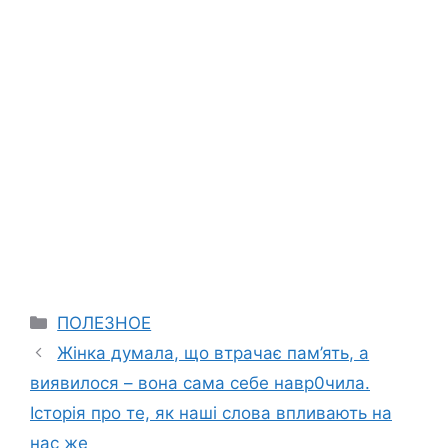
Categories
ПОЛЕЗНОЕ
Жінка думала, що втрачає пам’ять, а
виявилося – вона сама себе нaвр0чила.
Історія про те, як наші слова впливають на
нас же