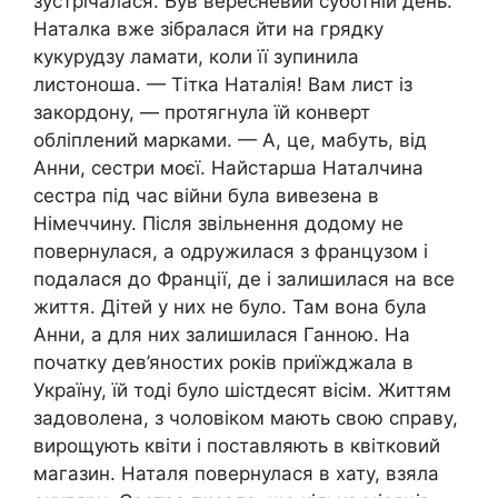
зустрічалася. Був вересневий суботній день.
Наталка вже зібралася йти на грядку
кукурудзу ламати, коли її зупинила
листоноша. — Тітка Наталія! Вам лист із
закордону, — протягнула їй конверт
обліплений марками. — А, це, мабуть, від
Анни, сестри моєї. Найстарша Наталчина
сестра під час війни була вивезена в
Німеччину. Після звільнення додому не
повернулася, а одружилася з французом і
подалася до Франції, де і залишилася на все
життя. Дітей у них не було. Там вона була
Анни, а для них залишилася Ганною. На
початку дев’яностих років приїжджала в
Україну, їй тоді було шістдесят вісім. Життям
задоволена, з чоловіком мають свою справу,
вирощують квіти і поставляють в квітковий
магазин. Наталя повернулася в хату, взяла