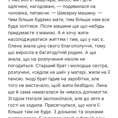
одягнені, нагодовані, — подивилася на
чоловіка, питаючи. — Шикарну машину. —
Чим більше будемо мати, тим більше нам все
буде хотітися. Після машини ще що-небудь
придумаєте з мамою. А я хочу жити
насолоджуватися життям і тим, що у нас є.
Олена знала ціну свого благополуччя, тому
що виросла в багатодітній родині. А ще
знала, що на розлучення ніколи не
погодиться. Старший брат і молодша сестра,
розлучені, «сиділи на шиї» у матері, жили на її
пенсію. Іноді брат їздив на заробітки, але
того не вистачало, щоб жити безбідно. Лена
ще й сама намагалася їм чимось допомогти.
Згодом Наталя заспокоїлася, але до зятя в
гості не ходила. Присягнулася, що ноги її
більше там не буде. З донькою та онуками