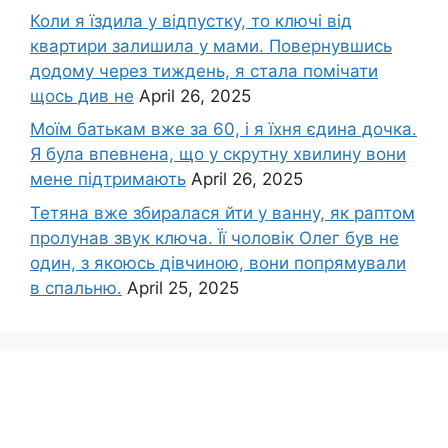
Коли я їздила у відпустку, то ключі від
квартири залишила у мами. Повернувшись
додому через тиждень, я стала помічати
щось див не
April 26, 2025
Моїм батькам вже за 60, і я їхня єдина дочка.
Я була впевнена, що у скрутну хвилину вони
мене підтримають
April 26, 2025
Тетяна вже збиралася йти у ванну, як раптом
пролунав звук ключа. Її чоловік Олег був не
один, з якоюсь дівчиною, вони попрямували
в спальню.
April 25, 2025