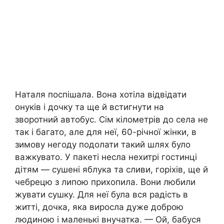
Наталя поспішала. Вона хотіла відвідати
онуків і дочку та ще й встигнути на
зворотний автобус. Сім кілометрів до села не
так і багато, але для неї, 60-річної жінки, в
зимову негоду подолати такий шлях було
важкувато. У пакеті несла нехитрі гостинці
дітям — сушені яблука та сливи, горіхів, ще й
чебрецю з липою прихопила. Вони любили
жувати сушку. Для неї була вся радість в
житті, дочка, яка виросла дуже доброю
людиною і маленькі внучатка. — Ой, бабуся