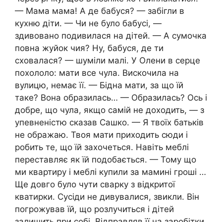
— Мама мама! А де бабуся? — забігли в
кухню діти. — Чи не було бабусі, —
здивовано подивилася на дітей. — А сумочка
повна жуйок чия? Ну, бабуся, де ти
сховалася? — шуміли малі. У Олени в серце
похололо: мати все чула. Вискочила на
вулицю, немає її. — Бідна мати, за що їй
таке? Вона образилась… — Образилась? Ось і
добре, що чула, якщо самій не доходить, — з
упевненістю сказав Сашко. — Я твоїх батьків
не ображаю. Твоя мати приходить сюди і
робить те, що їй захочеться. Навіть меблі
переставляє як їй подобається. — Тому що
ми квартиру і меблі купили за мамині гроші …
Ще довго було чути сварку з відкритої
кватирки. Сусіди не дивувалися, звикли. Він
погрожував їй, що розлучиться і дітей
залишить при собі. Відправляв її на заробітки