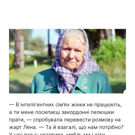
— В інтелігентних сім’ях жінки не працюють,
а ти мене посилаєш закордонні пелюшки
прати, — спробувала перевести розмову на
жарт Лена. — Та й взагалі, що нам потрібно?
У нас все є: квартира, меблі, ми і діти