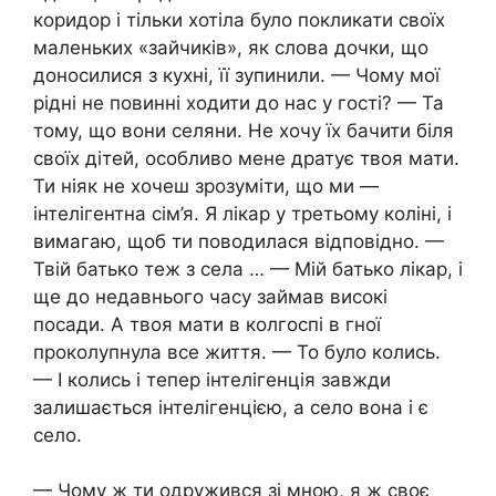
коридор і тільки хотіла було покликати своїх
маленьких «зайчиків», як слова дочки, що
доносилися з кухні, її зупинили. — Чому мої
рідні не повинні ходити до нас у гості? — Та
тому, що вони селяни. Не хочу їх бачити біля
своїх дітей, особливо мене дратує твоя мати.
Ти ніяк не хочеш зрозуміти, що ми —
інтелігентна сім’я. Я лікар у третьому коліні, і
вимагаю, щоб ти поводилася відповідно. —
Твій батько теж з села … — Мій батько лікар, і
ще до недавнього часу займав високі
посади. А твоя мати в колгоспі в гної
проколупнула все життя. — То було колись.
— І колись і тепер інтелігенція завжди
залишається інтелігенцією, а село вона і є
село.
— Чому ж ти одружився зі мною, я ж своє