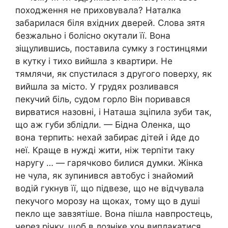
походження не приховувала? Наталка
забарилася біля вхідних дверей. Слова зятя
безжально і болісно окутали її. Вона
зіщулившись, поставила сумку з гостинцями
в кутку і тихо вийшла з квартири. Не
тямлячи, як спустилася з другого поверху, як
вийшла за місто. У грудях розливався
пекучий біль, судом горло Він поривався
вирватися назовні, і Наташа зціпила зуби так,
що аж губи зблідли. — Бідна Оленка, що
вона терпить: нехай забирає дітей і йде до
неї. Краще в нужді жити, ніж терпіти таку
наругу … — гарячково билися думки. Жінка
не чула, як зупинився автобус і знайомий
водій гукнув її, що підвезе, що не відчувала
пекучого морозу на щоках, тому що в душі
пекло ще завзятіше. Вона пішла навпростець,
через річку, щоб в лозніке хоч виплакатися.