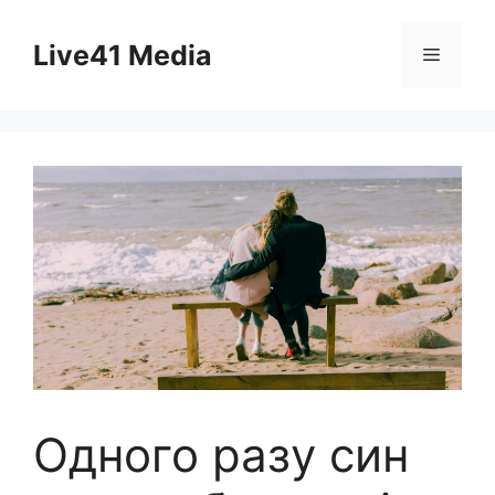
Skip
to
Live41 Media
Menu
content
Одного разу син