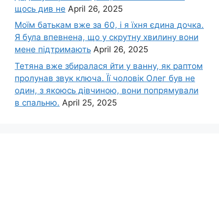
щось див не
April 26, 2025
Моїм батькам вже за 60, і я їхня єдина дочка.
Я була впевнена, що у скрутну хвилину вони
мене підтримають
April 26, 2025
Тетяна вже збиралася йти у ванну, як раптом
пролунав звук ключа. Її чоловік Олег був не
один, з якоюсь дівчиною, вони попрямували
в спальню.
April 25, 2025