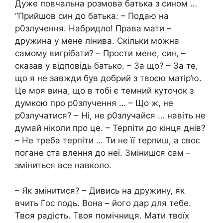
Дуже повчальна розмова батька з сином …
“Прийшов син до батька: – Подаю на
р0злучення. Набридло! Права мати –
дружина у мене лінива. Скільки можна
самому вигрібати? – Прости мене, син, –
сказав у відповідь батько. – За що? – За те,
що я не завжди був добрий з твоєю матір’ю.
Це моя вина, що в тобі є темний куточок з
думкою про р0злучення … – Що ж, не
р0злучатися? – Ні, не р0злучайся … навіть не
думай ніколи про це. – Терпіти до кінця днів?
– Не треба терпіти … Ти не її терпиш, а своє
погане ста влення до неї. Змінишся сам –
зміниться все навколо.
– Як змінитися? – Дивись на дружину, як
вчить Гос подь. Вона – його дар для тебе.
Твоя радість. Твоя помічниця. Мати твоїх