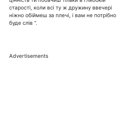
цінність ти побачиш тільки в глибокій
старості, коли всі ту ж дружину ввечері
ніжно обіймеш за плечі, і вам не потрібно
буде слів “.
Advertisements