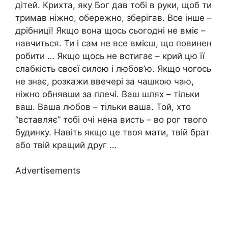
дітей. Крихта, яку Бог дав тобі в руки, щоб ти
тримав ніжно, обережно, зберігав. Все інше –
дрібниці! Якщо вона щось сьогодні не вміє –
навчиться. Ти і сам не все вмієш, що повинен
робити … Якщо щось не встигає – крий цю її
слабкість своєї силою і любов’ю. Якщо чогось
не знає, розкажи ввечері за чашкою чаю,
ніжно обнявши за плечі. Ваш шлях – тільки
ваш. Ваша любов – тільки ваша. Той, хто
“вставляє” тобі очі нена висть – во рог твого
будинку. Навіть якщо це твоя мати, твій брат
або твій кращий друг …
Advertisements