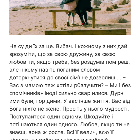
Не су ди їх за це. Вибач. І кожному з них дай
зрозуміти, що за свою дружину, за свою
любов ти, якщо треба, без роздумів пом реш,
але нікому навіть поганим словом
доторкнутися до своєї сім’ї не дозволиш … –
Вас з мамою теж хотіли р0злучити? – Ми і без
«помічників» іноді сильно свар илися. Дурн
ими були, гор дими. У вас інше життя. Вас від
Бога ніхто не жене. Просіть у нього мудрості.
Поступайтеся один одному. Шкодуйте і
потішаються один одного. Любов, якщо ти не
знаєш, вона ж росте. Всі її велич, всю її