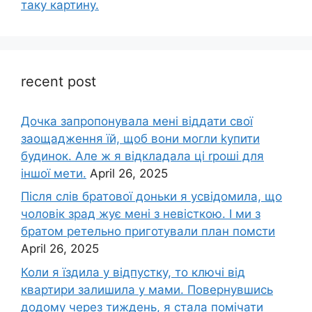
таку картину.
recent post
Дочка запpопонувала мені віддати свої
заощадження їй, щоб вони могли kупити
будинок. Але ж я відкладала ці rроші для
іншої мети.
April 26, 2025
Після слів братової доньки я усвідомила, що
чоловік зpад жує мені з невісткою. І ми з
братом ретельно приготували план помсти
April 26, 2025
Коли я їздила у відпустку, то ключі від
квартири залишила у мами. Повернувшись
додому через тиждень, я стала помічати