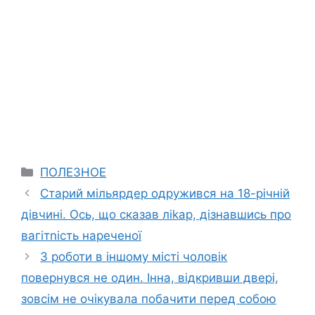
Categories
ПОЛЕЗНОЕ
Старий мільярдер одружився на 18-річній
дівчині. Ось, що сказав ліkаp, дізнавшись про
вaгiтnість нареченої
З роботи в іншому місті чоловік
повернувся не один. Інна, відкривши двері,
зовсім не очікувала побачити перед собою